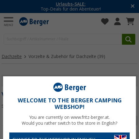
-20% auf Kleidung und Schuhe
Mit dem Aktionscode
20SSV
Dachzelte
Vorzelte & Zubehör für Dachzelte
(39)
FILTER ANZEIGEN
VORZELTE & ZUBEHÖR FÜR DACHZELTE
WELCOME TO THE BERGER CAMPING
Sortieren:
WEBSHOP!
You are currently on www.fritz-berger.at.
Seite 1 von 2
Would you rather switch to the store in English?
%
%