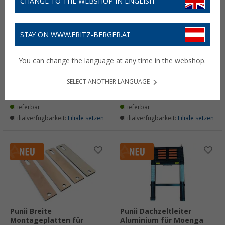
CHANGE TO THE WEBSHOP IN ENGLISH
STAY ON WWW.FRITZ-BERGER.AT
Dometic RT Awning L
Dometic RT Awning S
You can change the language at any time in the webshop.
Vorzelt für Dachzelt TRT
Vorzelt für Dachzelt TRT
140 AIR
140 AIR
SELECT ANOTHER LANGUAGE
476,- €
438,- €
UVP
530,- €
UVP
500,- €
Lieferbar
Lieferbar
Filialverfügbarkeit:
Filiale setzen
Filialverfügbarkeit:
Filiale setzen
Punii Breite
Punii Dachzeltleiter
Montageplatten für
Aluminium für Moenga