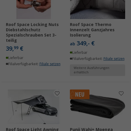
Roof Space Locking Nuts
Roof Space Thermo
Diebstahlschutz
Innenzelt Ganzjahres
Spezialschrauben Set 3-
Isolierung
teilig
349,- €
ab
39,
€
99
Lieferbar
Lieferbar
Filialverfügbarkeit:
Filiale setzen
Filialverfügbarkeit:
Filiale setzen
Weitere Ausführungen
erhältlich
Roof Space Light Awning
Punii Wahi+ Moenga