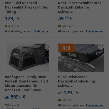
Punii Hiki Dachzelt
Roof Space Schuhbeutel
Deckenlift Tragkraft bis
Dachzelt Zubehör
100 kg
schwarz
129,- €
39,
€
99
Lieferbar
Lieferbar
Filialverfügbarkeit:
Filiale setzen
Filialverfügbarkeit:
Filiale setzen
Roof Space Family Base
Punii Reisecover
Vorzelt freistehend 3 x 3
Dachzelt-Abdeckung
Meter passend für
schwarz
Dachzelt Roof Space
129,- €
ab
899,- €
ab
Lieferbar
Lieferbar
Filialverfügbarkeit:
Filiale setzen