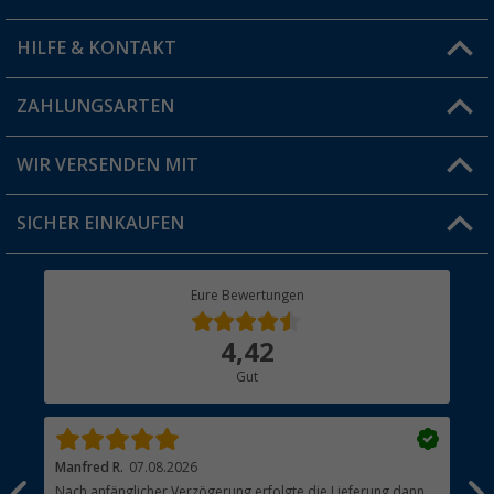
HILFE & KONTAKT
Vorteilskarte
Blog
ZAHLUNGSARTEN
FAQ & Kontakt
Produkttester
Versandinformationen
WIR VERSENDEN MIT
Jobs & Karriere
Click & Collect
SICHER EINKAUFEN
Geschenkgutschein
Rücksendung
Berger Bewusst
Eure Bewertungen
Bestellstatus
Über uns
4,42
Hauptkatalog
Gut
Händler werden
Manfred R.
07.08.2026
Han
Nach anfänglicher Verzögerung erfolgte die Lieferung dann
Sen