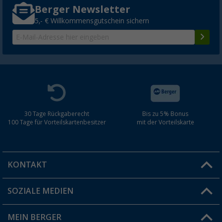
Berger Newsletter
5,- € Willkommensgutschein sichern
30 Tage Rückgaberecht
Bis zu 5% Bonus
100 Tage für Vorteilskartenbesitzer
mit der Vorteilskarte
KONTAKT
SOZIALE MEDIEN
Du hast eine Frage?
MEIN BERGER
Filiale finden