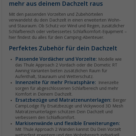
mehr aus deinem Dachzelt raus
Mit den passenden Vorzelten und Zubehörteilen
verwandelst du dein Dachzelt in einen erweiterten Wohn-
und Stauraum. Ob Schutz vor Wind und Regen, zusätzlicher
Schlafbereich oder verbessertes Schlafkomfort-Equipment –
hier findest du alles für dein Camping-Abenteuer.
Perfektes Zubehör für dein Dachzelt
Passende Vordächer und Vorzelte:
Modelle wie
das Thule Approach 2 Vordach oder die Dometic RT
Awning Varianten bieten zusätzlichen Raum für
Aufenthalt, Stauraum und Wetterschutz.
Innenzelte für mehr Privatsphäre:
Innenzelte
sorgen für abgeschlossenen Schlafbereich und mehr
Komfort in Deinem Dachzelt.
Ersatzbezüge und Matratzenunterlagen:
Berger
CampLodge Fly Ersatzbezüge und Vickywood 3D Mesh
Matratzenunterlagen schützen Dein Dachzelt und
verbessern den Schlafkomfort.
Markisenwände und flexible Erweiterungen:
Mit Thule Approach 2 Wänden kannst Du Dein Vorzelt
wetterfest erweitern und den Wohnbereich individuell