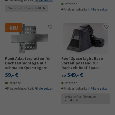
Filialverfügbarkeit:
Filiale setzen
Lieferbar
Weitere Größen erhältlich
Filialverfügbarkeit:
Filiale setzen
Punii Adapterplatten für
Roof Space Light Base
Dachzeltmontage auf
Vorzelt passend für
schmalen Querträgern
Dachzelt Roof Space
59,- €
549,- €
ab
Lieferbar
Lieferbar
Filialverfügbarkeit:
Filiale setzen
Filialverfügbarkeit:
Filiale setzen
Weitere Ausführungen
erhältlich