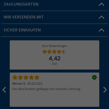
Blog
ZAHLUNGSARTEN
FAQ & Kontakt
Produkttester
Versandinformationen
WIR VERSENDEN MIT
Jobs & Karriere
Click & Collect
SICHER EINKAUFEN
Geschenkgutschein
Rücksendung
Berger Bewusst
Eure Bewertungen
Bestellstatus
Über uns
4,42
Hauptkatalog
Gut
Händler werden
Werner G.
08.08.2026
Alb
Hat alles bestens geklappt und schnelle Lieferung
pas