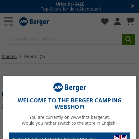
Urlaubs-SALE:
Top-Deals für dein Abenteuer!
Marken
Deproc
(2)
FILTER ANZEIGEN
DEPROC
WELCOME TO THE BERGER CAMPING
Sortieren:
WEBSHOP!
You are currently on www.fritz-berger.at.
Would you rather switch to the store in English?
%
%