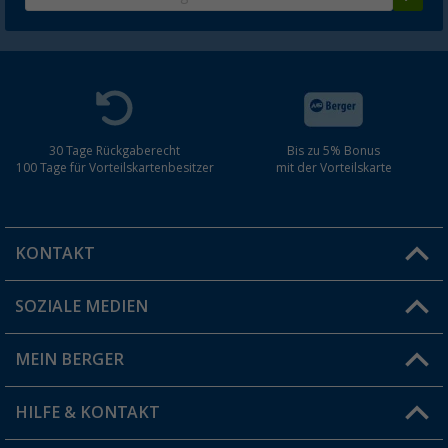
30 Tage Rückgaberecht
Bis zu 5% Bonus
100 Tage für Vorteilskartenbesitzer
mit der Vorteilskarte
KONTAKT
SOZIALE MEDIEN
Du hast eine Frage?
MEIN BERGER
Filiale finden
HILFE & KONTAKT
Vorteilskarte