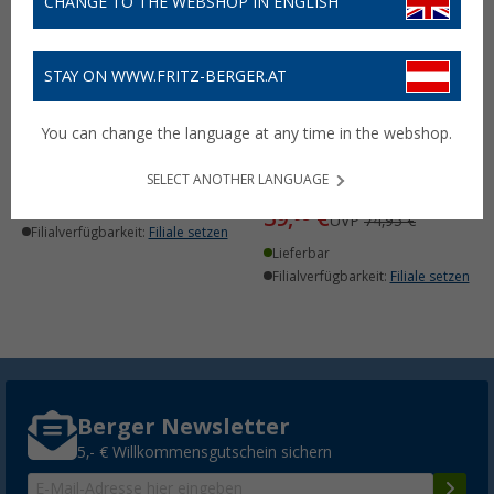
CHANGE TO THE WEBSHOP IN ENGLISH
STAY ON WWW.FRITZ-BERGER.AT
Deproc Damen
Funktionsbluse
You can change the language at any time in the webshop.
Deproc Hamton
(4)
Damenjacke
14,
€
95
UVP
59,95 €
SELECT ANOTHER LANGUAGE
(1)
Lieferbar
39,
€
95
UVP
74,95 €
Filialverfügbarkeit:
Filiale setzen
Lieferbar
Filialverfügbarkeit:
Filiale setzen
Berger Newsletter
5,- € Willkommensgutschein sichern