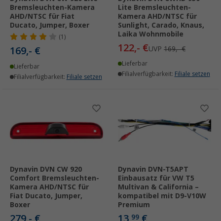
Bremsleuchten-Kamera
Lite Bremsleuchten-
AHD/NTSC für Fiat
Kamera AHD/NTSC für
Ducato, Jumper, Boxer
Sunlight, Carado, Knaus,
Laika Wohnmobile
(1)
122,- €
169,- €
UVP
169,- €
Lieferbar
Lieferbar
Filialverfügbarkeit:
Filiale setzen
Filialverfügbarkeit:
Filiale setzen
Dynavin DVN CW 920
Dynavin DVN-T5APT
Comfort Bremsleuchten-
Einbausatz für VW T5
Kamera AHD/NTSC für
Multivan & California –
Fiat Ducato, Jumper,
kompatibel mit D9-V10W
Boxer
Premium
279,- €
13,
€
99