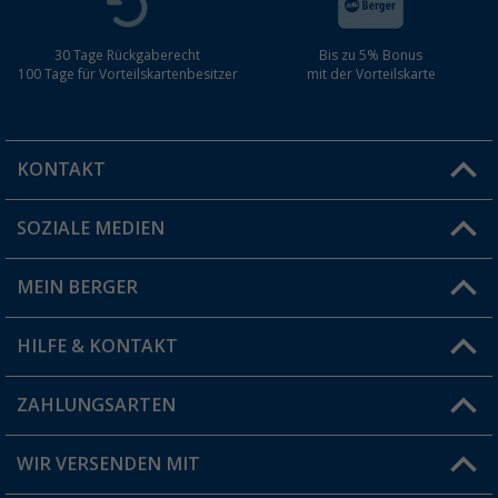
30 Tage Rückgaberecht
Bis zu 5% Bonus
100 Tage für Vorteilskartenbesitzer
mit der Vorteilskarte
KONTAKT
SOZIALE MEDIEN
Du hast eine Frage?
MEIN BERGER
Filiale finden
HILFE & KONTAKT
Vorteilskarte
Blog
ZAHLUNGSARTEN
FAQ & Kontakt
Produkttester
Versandinformationen
WIR VERSENDEN MIT
Jobs & Karriere