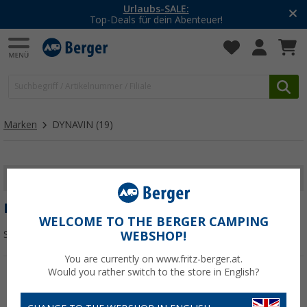
Urlaubs-SALE:
Top-Deals für dein Abenteuer!
Marken
DYNAVIN
(19)
FILTER ANZEIGEN
DYNAVIN
WELCOME TO THE BERGER CAMPING
Sortieren:
WEBSHOP!
You are currently on www.fritz-berger.at.
Would you rather switch to the store in English?
%