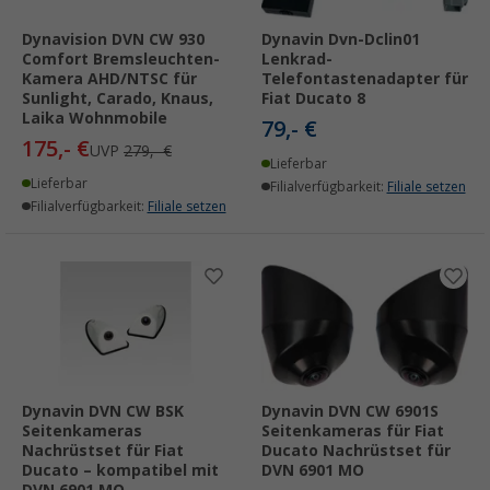
Dynavision DVN CW 930
Dynavin Dvn-Dclin01
Comfort Bremsleuchten-
Lenkrad-
Kamera AHD/NTSC für
Telefontastenadapter für
Sunlight, Carado, Knaus,
Fiat Ducato 8
Laika Wohnmobile
79,- €
175,- €
UVP
279,- €
Lieferbar
Lieferbar
Filialverfügbarkeit:
Filiale setzen
Filialverfügbarkeit:
Filiale setzen
Dynavin DVN CW BSK
Dynavin DVN CW 6901S
Seitenkameras
Seitenkameras für Fiat
Nachrüstset für Fiat
Ducato Nachrüstset für
Ducato – kompatibel mit
DVN 6901 MO
DVN 6901 MO