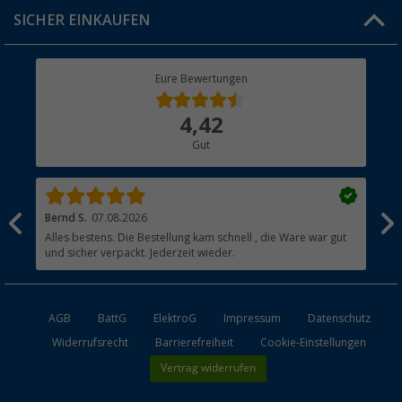
Click & Collect
SICHER EINKAUFEN
Geschenkgutschein
Rücksendung
Berger Bewusst
Eure Bewertungen
Bestellstatus
Über uns
4,42
Hauptkatalog
Gut
Händler werden
Bernd S.
07.08.2026
Rol
nd
Alles bestens. Die Bestellung kam schnell , die Ware war gut
Gen
und sicher verpackt. Jederzeit wieder.
AGB
BattG
ElektroG
Impressum
Datenschutz
Widerrufsrecht
Barrierefreiheit
Cookie-Einstellungen
Vertrag widerrufen