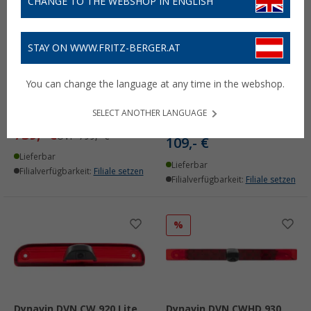
CHANGE TO THE WEBSHOP IN ENGLISH
STAY ON WWW.FRITZ-BERGER.AT
Dynavin D9-DCX Plus – C
Dynavin D8-UFT02 CAN-
Android
Bus-Adapter für Fiat
You can change the language at any time in the webshop.
Navigationssystem 10,1
Ducato, Citroën Jumper &
Zoll für Ducato 2006–2024
Peugeot Boxer –
Steuerung über
SELECT ANOTHER LANGUAGE
(1)
Lenkradtasten
739,- €
UVP
799,- €
109,- €
Lieferbar
Lieferbar
Filialverfügbarkeit:
Filiale setzen
Filialverfügbarkeit:
Filiale setzen
%
Dynavin DVN CW 920 Lite
Dynavin DVN CWHD 930