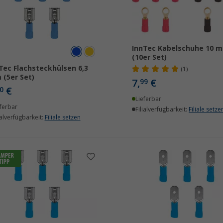
InnTec Kabelschuhe 10 
(10er Set)
Tec Flachsteckhülsen 6,3
(1)
(5er Set)
7,
€
99
€
0
Lieferbar
ferbar
Filialverfügbarkeit:
Filiale setze
ialverfügbarkeit:
Filiale setzen