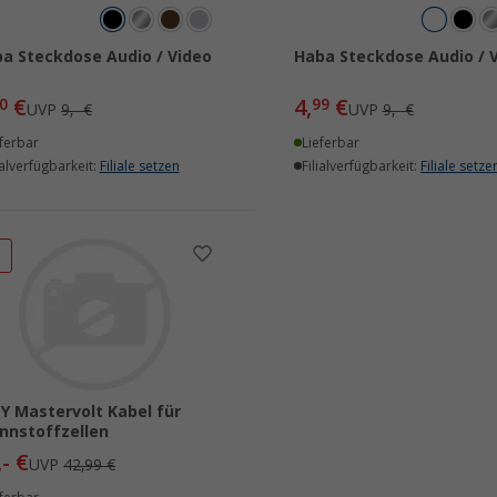
a Steckdose Audio / Video
Haba Steckdose Audio / 
€
4,
€
0
99
UVP
9,- €
UVP
9,- €
ferbar
Lieferbar
ialverfügbarkeit:
Filiale setzen
Filialverfügbarkeit:
Filiale setze
%
Y Mastervolt Kabel für
nnstoffzellen
,- €
UVP
42,99 €