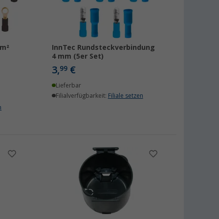
mm²
InnTec Rundsteckverbindung
4 mm (5er Set)
3,
€
99
Lieferbar
Filialverfügbarkeit:
Filiale setzen
n