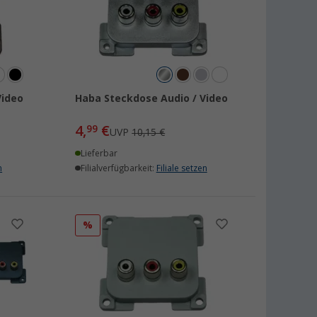
Video
Haba Steckdose Audio / Video
4,
€
99
UVP
10,15 €
Lieferbar
n
Filialverfügbarkeit:
Filiale setzen
%