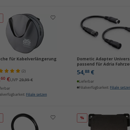
%
che für Kabelverlängerung
Dometic Adapter Univers
passend für Adria Fahrz
54,
€
(2)
88
,
€
60
UVP
29,99 €
Lieferbar
Filialverfügbarkeit:
Filiale setze
ferbar
ialverfügbarkeit:
Filiale setzen
%
%