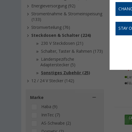
Energieversorgung (92)
CHANG
Stromentnahme & Stromeinspeisung
(133)
Stromverteilung (76)
STAY 
Steckdosen & Schalter (224)
230 V Steckdosen (21)
Schalter, Taster & Rahmen (173)
Ber
Länderspezifsche
Sic
Adapterstecker (5)
3,
9
Sonstiges Zubehör (25)
Lie
12 / 24 V Stecker (142)
Fil
Marke
Haba (9)
InnTec (7)
AS-Schwabe (2)
Dometic (2)