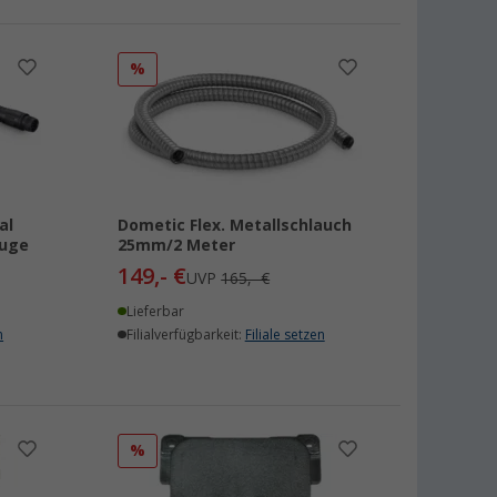
%
al
Dometic Flex. Metallschlauch
euge
25mm/2 Meter
149,- €
UVP
165,- €
Lieferbar
n
Filialverfügbarkeit:
Filiale setzen
%