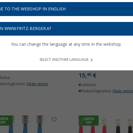
E TO THE WEBSHOP IN ENGLISH
%
ON WWW.FRITZ-BERGER.AT
You can change the language at any time in the webshop.
ger Abdeckkappe mit
InnTec Kabelschuhe
herheitsring
Sortiment 175-tlg.
SELECT ANOTHER LANGUAGE
€
9
(5)
UVP
5,99 €
15,
€
40
ferbar
ialverfügbarkeit:
Filiale setzen
Lieferbar
Filialverfügbarkeit:
Filiale setze