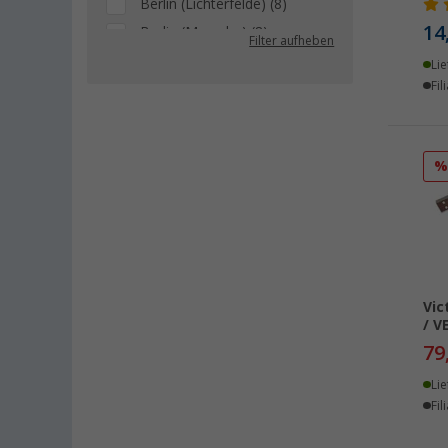
Berlin (Lichterfelde) (8)
14
Berlin (Marzahn) (8)
Filter aufheben
Berlin (Tegel) (9)
Lie
Fil
Bielefeld (8)
Bindlach (7)
Bischofsheim (8)
Bocholt (8)
Bordeaux (FR) (7)
Braunschweig (9)
Buchholz (8)
Chartres (FR) (3)
Vic
Coburg / Dörfles-Esbach (8)
/ V
Cottbus (8)
79
Cuxhaven (7)
Lie
Deggendorf (9)
Fil
Dettingen unter Teck (8)