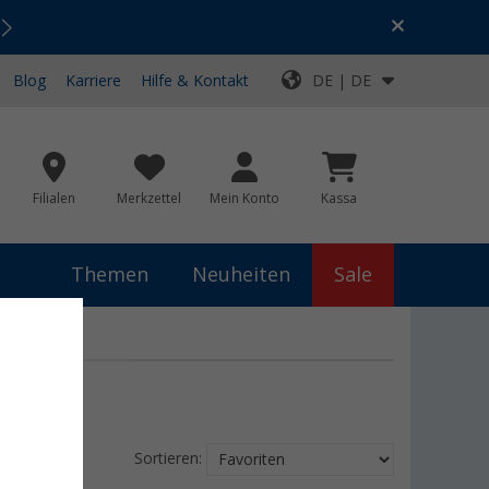
Urlaubs-SALE:
Top-Deals für dein Abenteuer!
Blog
Karriere
Hilfe & Kontakt
DE | DE
Filialen
Merkzettel
Mein Konto
Kassa
Themen
Neuheiten
Sale
Sortieren: