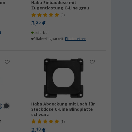
 mm
Haba Einbaudose mit
Zugentlastung C-Line grau
(3)
3,
€
25
n
Lieferbar
Filialverfügbarkeit:
Filiale setzen
Haba Abdeckung mit Loch für
Steckdose C-Line Blindplatte
schwarz
n
(1)
2,
€
10