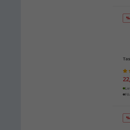
Dornbirn (AT) (8)
Eisenach (7)
Ellingen (8)
Erfurt (8)
Eriskirch (8)
Frankfurt am Main (8)
Freiburg (7)
Fulda (8)
Tas
Gera (8)
Gießen (9)
22
Grafenau (7)
Lie
Göttingen (8)
Fil
Gütersloh (7)
Hamburg (8)
Hannover (8)
Heide (8)