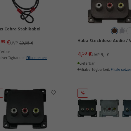
s Cobra Stahlkabel
Haba Steckdose Audio / 
,
€
99
UVP
29,95 €
ferbar
4,
€
50
UVP
9,- €
ialverfügbarkeit:
Filiale setzen
Lieferbar
Filialverfügbarkeit:
Filiale setze
%
%