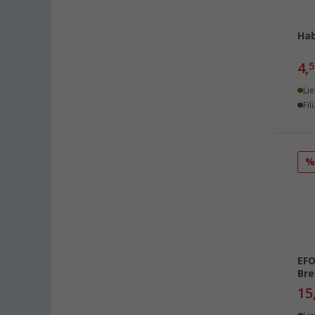
Losheim (7)
Lyon (FR) (8)
Hab
Magdeburg (8)
Moormerland (8)
4,
5
Möser (8)
Lie
Mülheim an der Ruhr (7)
Fil
Mülheim-Kärlich (8)
Neu-Ulm (8)
Neuenburg am Rhein (8)
Neumarkt (8)
Neustadt Dosse (8)
Neustrelitz (8)
Nieuwegein (NL) (7)
Nieuwerkerk (NL) (7)
EFO
Bre
Nottuln (8)
15
Nürnberg (8)