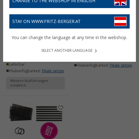
CHANGE TO THE WEBSHOP IN ENGLISH
STAY ON WWW.FRITZ-BERGER.AT
KiiPER Innenraumnetz
KiiPER Abschlussleiste
Komplettset,
unten für Stauraumnetz
You can change the language at any time in the webshop.
Aufbewahrungsnetz
(2)
(2)
6,
€
99
UVP
8,99 €
SELECT ANOTHER LANGUAGE
18,
€
50
ab
19,99 €
Lieferbar
Lieferbar
Filialverfügbarkeit:
Filiale setzen
Filialverfügbarkeit:
Filiale setzen
Weitere Ausführungen
erhältlich