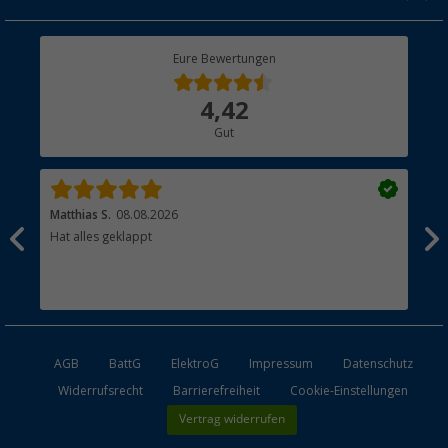
Geschenkgutschein
Rücksendung
Berger Bewusst
Eure Bewertungen
Bestellstatus
Über uns
4,42
Hauptkatalog
Gut
Händler werden
Matthias S.
08.08.2026
Kat
Hat alles geklappt
Sch
Bez
AGB
BattG
ElektroG
Impressum
Datenschutz
Widerrufsrecht
Barrierefreiheit
Cookie-Einstellungen
Vertrag widerrufen