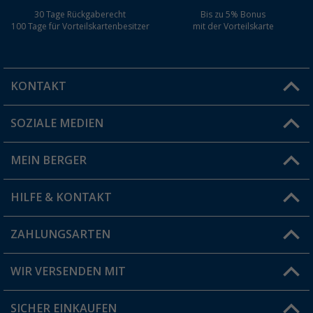
30 Tage Rückgaberecht
Bis zu 5% Bonus
100 Tage für Vorteilskartenbesitzer
mit der Vorteilskarte
KONTAKT
SOZIALE MEDIEN
Du hast eine Frage?
MEIN BERGER
Filiale finden
HILFE & KONTAKT
Vorteilskarte
Blog
ZAHLUNGSARTEN
FAQ & Kontakt
Produkttester
Versandinformationen
WIR VERSENDEN MIT
Jobs & Karriere
Click & Collect
SICHER EINKAUFEN