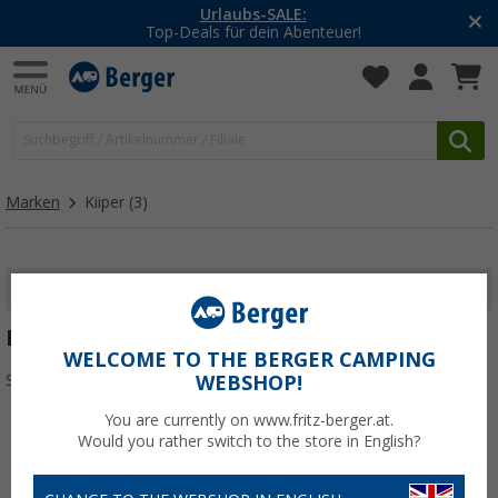
Urlaubs-SALE:
Top-Deals für dein Abenteuer!
Marken
Kiiper
(3)
FILTER ANZEIGEN
KIIPER
WELCOME TO THE BERGER CAMPING
Sortieren:
WEBSHOP!
You are currently on www.fritz-berger.at.
Would you rather switch to the store in English?
%
%