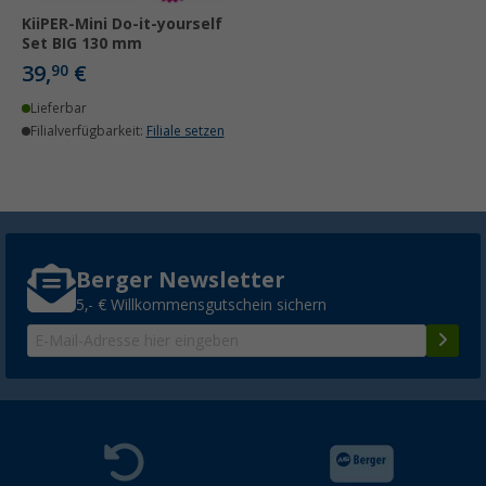
KiiPER-Mini Do-it-yourself
Set BIG 130 mm
39,
€
90
Lieferbar
Filialverfügbarkeit:
Filiale setzen
Berger Newsletter
5,- € Willkommensgutschein sichern