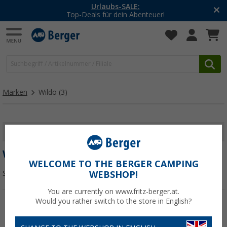
Urlaubs-SALE:
Top-Deals für dein Abenteuer!
Marken
Wildo
(3)
FILTER ANZEIGEN
WILDO
WELCOME TO THE BERGER CAMPING
Sortieren:
WEBSHOP!
You are currently on www.fritz-berger.at.
Would you rather switch to the store in English?
%