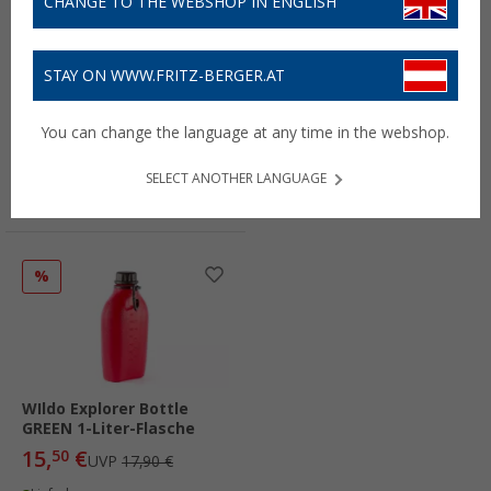
CHANGE TO THE WEBSHOP IN ENGLISH
STAY ON WWW.FRITZ-BERGER.AT
Wildo Berghaferl Rund
Wildo Camp-A-Box Basic
Green Tasse 350 ml
You can change the language at any time in the webshop.
4,
€
10,
€
60
99
UVP
17,40 €
(15,33 € / l)
SELECT ANOTHER LANGUAGE
Lieferbar
Lieferbar
Filialverfügbarkeit:
Filiale setzen
Filialverfügbarkeit:
Filiale setzen
%
WIldo Explorer Bottle
GREEN 1-Liter-Flasche
15,
€
50
UVP
17,90 €