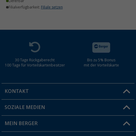
Lieferbar
Filialverfügbarkeit:
Filiale setzen
30 Tage Rückgaberecht
Bis zu 5% Bonus
100 Tage für Vorteilskartenbesitzer
mit der Vorteilskarte
KONTAKT
SOZIALE MEDIEN
Du hast eine Frage?
MEIN BERGER
Filiale finden