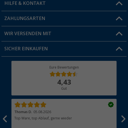
HILFE & KONTAKT
Vorteilskarte
Blog
ZAHLUNGSARTEN
FAQ & Kontakt
Produkttester
Versandinformationen
WIR VERSENDEN MIT
Jobs & Karriere
Click & Collect
SICHER EINKAUFEN
Geschenkgutschein
Rücksendung
Berger Bewusst
Eure Bewertungen
Bestellstatus
Über uns
4,43
Hauptkatalog
Gut
Händler werden
Thomas D.
05.08.2026
Kla
Top Ware, top Ablauf, gerne wieder
Wie
ein