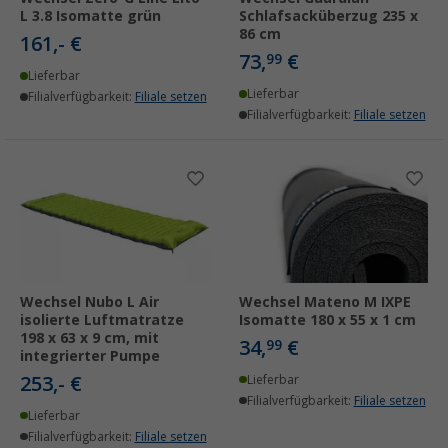
L 3.8 Isomatte grün
Schlafsacküberzug 235 x
86 cm
161,- €
73,
€
99
Lieferbar
Lieferbar
Filialverfügbarkeit:
Filiale setzen
Filialverfügbarkeit:
Filiale setzen
Wechsel Nubo L Air
Wechsel Mateno M IXPE
isolierte Luftmatratze
Isomatte 180 x 55 x 1 cm
198 x 63 x 9 cm, mit
34,
€
99
integrierter Pumpe
253,- €
Lieferbar
Filialverfügbarkeit:
Filiale setzen
Lieferbar
Filialverfügbarkeit:
Filiale setzen