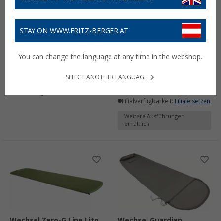
STAY ON WWW.FRITZ-BERGER.AT
Wechsel Isomatte Coreo
Wechsel Travel Line
Mat Travel Line Lime
Wildfire mud green
You can change the language at any time in the webshop.
Schlafsack
106,- €
138,- €
ab
SELECT ANOTHER LANGUAGE
Lieferbar
Lieferbar
Filialverfügbarkeit:
Filiale setzen
Filialverfügbarkeit:
Filiale setzen
Weitere Ausführungen
erhältlich
Wechsel Zero-G Line Lito
Wechsel Guardian