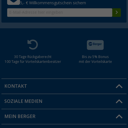
5,- € Willkommensgutschein sichern
30 Tage Rückgaberecht
Bis zu 5% Bonus
100 Tage für Vorteilskartenbesitzer
mit der Vorteilskarte
KONTAKT
SOZIALE MEDIEN
Du hast eine Frage?
MEIN BERGER
Filiale finden