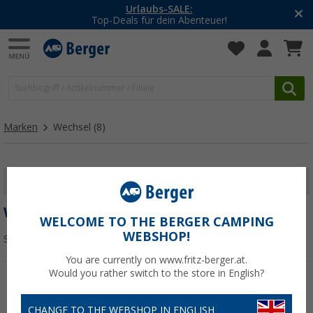
Urlaubs-SALE:
Top-Deals für dein Abenteuer!
Marken
Wechsel
(8)
FILTER ANZEIGEN
WECHSEL
WELCOME TO THE BERGER CAMPING
WEBSHOP!
Sortieren:
You are currently on www.fritz-berger.at.
Would you rather switch to the store in English?
CHANGE TO THE WEBSHOP IN ENGLISH