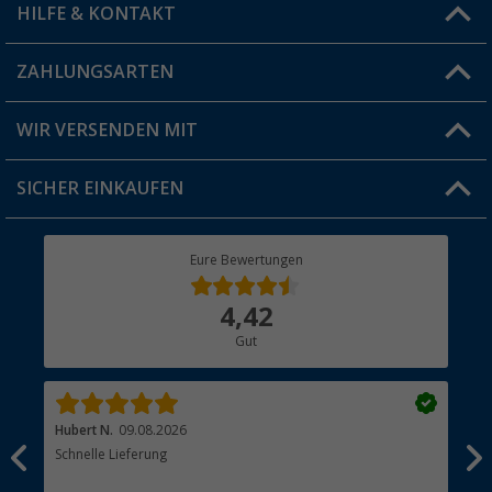
HILFE & KONTAKT
Vorteilskarte
Blog
ZAHLUNGSARTEN
FAQ & Kontakt
Produkttester
Versandinformationen
WIR VERSENDEN MIT
Jobs & Karriere
Click & Collect
SICHER EINKAUFEN
Geschenkgutschein
Rücksendung
Berger Bewusst
Eure Bewertungen
Bestellstatus
Über uns
4,42
Hauptkatalog
Gut
Händler werden
Hubert N.
09.08.2026
Kai 
Schnelle Lieferung
Seh