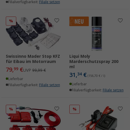
Filialverfügbarkeit:
Filiale setzen
%
Swissinno Mader Stop KFZ
Liqui Moly
für Eibau im Motorraum
Marderschutzspray 200
ml
79,
€
99
UVP
99,99 €
31,
€
34
(156,70 € / l)
Lieferbar
Lieferbar
Filialverfügbarkeit:
Filiale setzen
Filialverfügbarkeit:
Filiale setzen
%
%