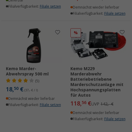
Lieferbar
Filialverfügbarkeit:
Filiale setzen
Demnächst wieder lieferbar
Filialverfügbarkeit:
Filiale setzen
%
Kemo Marder-
Kemo M229
Abwehrspray 500 ml
Marderabwehr
Batteriebetriebene
(5)
Marderschutzanlage mit
18,
€
50
Hochspannungsplatten
(37,- € / l)
für Autos
Demnächst wieder lieferbar
118,
€
56
UVP
142,- €
Filialverfügbarkeit:
Filiale setzen
Demnächst wieder lieferbar
Filialverfügbarkeit:
Filiale setzen