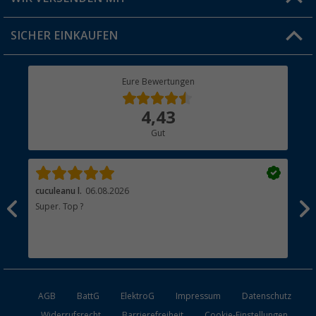
Jobs & Karriere
Click & Collect
SICHER EINKAUFEN
Geschenkgutschein
Rücksendung
Berger Bewusst
Eure Bewertungen
Bestellstatus
Über uns
4,43
Hauptkatalog
Gut
Händler werden
cuculeanu l.
06.08.2026
Bär
Super. Top ?
Seh
Sta
AGB
BattG
ElektroG
Impressum
Datenschutz
Widerrufsrecht
Barrierefreiheit
Cookie-Einstellungen