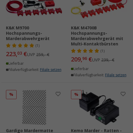
K&K M9700
K&K M4700B
Hochspannungs-
Hochspannungs-
Marderabwehrgerät
Marderabwehrgerät mit
Multi-Kontaktbürsten
(1)
(1)
223,
€
03
UVP
259,- €
209,
€
96
UVP
239,- €
Lieferbar
Lieferbar
Filialverfügbarkeit:
Filiale setzen
Filialverfügbarkeit:
Filiale setzen
%
%
Gardigo Mardermatte
Kemo Marder - Ratten -