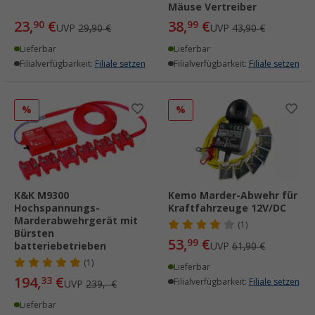
Mäuse Vertreiber
23,
€
38,
€
90
99
UVP
29,90 €
UVP
43,90 €
Lieferbar
Lieferbar
Filialverfügbarkeit:
Filiale setzen
Filialverfügbarkeit:
Filiale setzen
%
%
K&K M9300
Kemo Marder-Abwehr für
Hochspannungs-
Kraftfahrzeuge 12V/DC
Marderabwehrgerät mit
(1)
Bürsten
53,
€
99
batteriebetrieben
UVP
61,90 €
(1)
Lieferbar
194,
€
33
Filialverfügbarkeit:
Filiale setzen
UVP
239,- €
Lieferbar