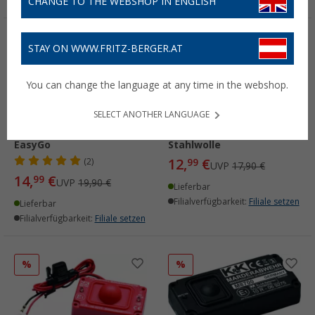
CHANGE TO THE WEBSHOP IN ENGLISH
%
%
STAY ON WWW.FRITZ-BERGER.AT
You can change the language at any time in the webshop.
SELECT ANOTHER LANGUAGE
Gardigo Marder Frei
Gardigo Nager Barriere
EasyGo
Stahlwolle
12,
€
(2)
99
UVP
17,90 €
14,
€
99
UVP
19,90 €
Lieferbar
Filialverfügbarkeit:
Filiale setzen
Lieferbar
Filialverfügbarkeit:
Filiale setzen
%
%