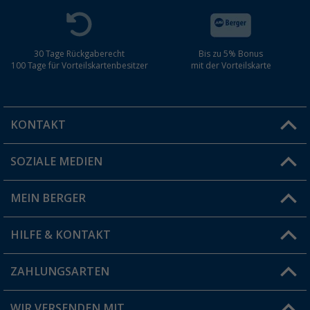
30 Tage Rückgaberecht
Bis zu 5% Bonus
100 Tage für Vorteilskartenbesitzer
mit der Vorteilskarte
KONTAKT
SOZIALE MEDIEN
Du hast eine Frage?
MEIN BERGER
Filiale finden
HILFE & KONTAKT
Vorteilskarte
Blog
ZAHLUNGSARTEN
FAQ & Kontakt
Produkttester
Versandinformationen
WIR VERSENDEN MIT