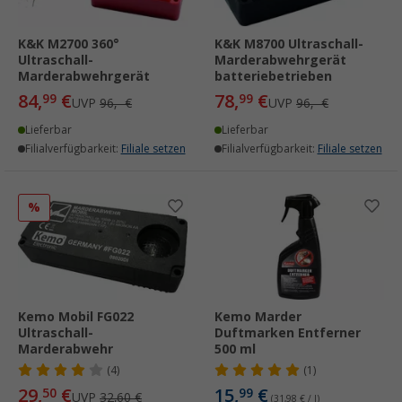
K&K M2700 360°
K&K M8700 Ultraschall-
Ultraschall-
Marderabwehrgerät
Marderabwehrgerät
batteriebetrieben
84,
€
78,
€
99
99
UVP
96,- €
UVP
96,- €
Lieferbar
Lieferbar
Filialverfügbarkeit:
Filiale setzen
Filialverfügbarkeit:
Filiale setzen
%
Kemo Mobil FG022
Kemo Marder
Ultraschall-
Duftmarken Entferner
Marderabwehr
500 ml
(4)
(1)
29,
€
15,
€
50
99
UVP
32,60 €
(31,98 € / l)