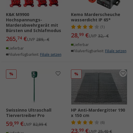
K&K M9900
Kemo Marderscheuche
Hochspannungs-
wasserdicht IP 65*
Marderabwehrgerät mit
(1)
Bürsten und Schlafmodus
28,
€
99
UVP
32,- €
265,
€
74
UVP
289,- €
Lieferbar
Lieferbar
Filialverfügbarkeit:
Filiale setzen
Filialverfügbarkeit:
Filiale setzen
%
%
Swissinno Ultraschall
HP Anti-Mardergitter 190
Tiervertreiber Pro
x 150 cm
59,
€
99
(6)
UVP
82,99 €
23,
€
99
UVP
25,40 €