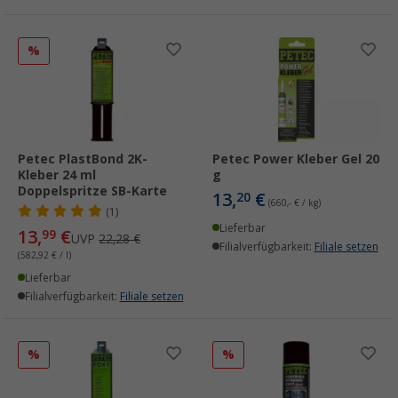
%
Petec PlastBond 2K-
Petec Power Kleber Gel 20
Kleber 24 ml
g
Doppelspritze SB-Karte
13,
€
20
(660,- € / kg)
(1)
Lieferbar
13,
€
99
UVP
22,28 €
Filialverfügbarkeit:
Filiale setzen
(582,92 € / l)
Lieferbar
Filialverfügbarkeit:
Filiale setzen
%
%