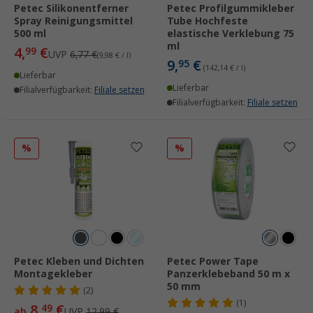
Petec Silikonentferner
Petec Profilgummikleber
Spray Reinigungsmittel
Tube Hochfeste
500 ml
elastische Verklebung 75
ml
4,
€
99
UVP
6,77 €
(9,98 € / l)
9,
€
95
(142,14 € / l)
Lieferbar
Lieferbar
Filialverfügbarkeit:
Filiale setzen
Filialverfügbarkeit:
Filiale setzen
%
%
Petec Kleben und Dichten
Petec Power Tape
Montagekleber
Panzerklebeband 50 m x
50 mm
(2)
(1)
8,
€
49
ab
UVP
12,99 €