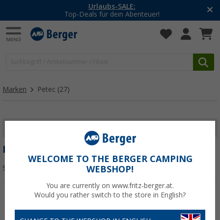
Urlaubs-SALE:
Top-Deals für dein Abenteuer!
Marken
Petec
(27)
FILTER ANZEIGEN
PETEC
WELCOME TO THE BERGER CAMPING
Sortieren:
WEBSHOP!
You are currently on www.fritz-berger.at.
Would you rather switch to the store in English?
%
%