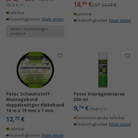
18,
€
99
UVP
23,10 €
(29,28 € / l)
Lieferbar
Lieferbar
Filialverfügbarkeit:
Filiale setzen
Filialverfügbarkeit:
Filiale setzen
Weitere Ausführungen
erhältlich
Petec Schaumstoff-
Petec Imprägnierspray
Montageband
500 ml
doppelseitiges Klebeband
9,
€
74
(19,48 € / l)
10 m x 19 mm x 1 mm
12,
€
75
Demnächst wieder lieferbar
Filialverfügbarkeit:
Filiale setzen
Lieferbar
Filialverfügbarkeit:
Filiale setzen