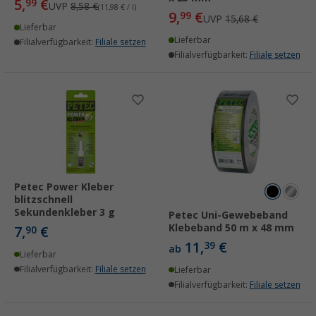
5,
€
99
UVP
8,58 €
(11,98 € / l)
9,
€
99
UVP
15,68 €
Lieferbar
Lieferbar
Filialverfügbarkeit:
Filiale setzen
Filialverfügbarkeit:
Filiale setzen
Petec Power Kleber
blitzschnell
Sekundenkleber 3 g
Petec Uni-Gewebeband
Klebeband 50 m x 48 mm
7,
€
90
11,
€
39
ab
Lieferbar
Filialverfügbarkeit:
Filiale setzen
Lieferbar
Filialverfügbarkeit:
Filiale setzen