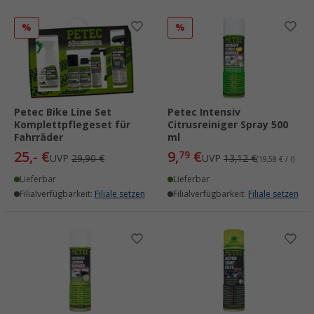
%
%
Petec Bike Line Set
Petec Intensiv
Komplettpflegeset für
Citrusreiniger Spray 500
Fahrräder
ml
25,- €
9,
€
79
UVP
29,90 €
UVP
13,12 €
(19,58 € / l)
Lieferbar
Lieferbar
Filialverfügbarkeit:
Filiale setzen
Filialverfügbarkeit:
Filiale setzen