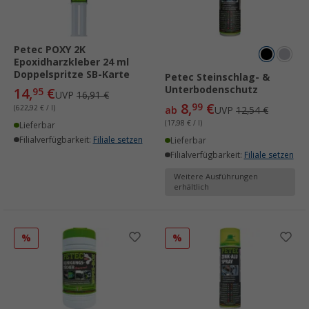
Petec POXY 2K
Epoxidharzkleber 24 ml
Doppelspritze SB-Karte
Petec Steinschlag- &
Unterbodenschutz
14,
€
95
UVP
16,91 €
8,
€
99
(622,92 € / l)
ab
UVP
12,54 €
(17,98 € / l)
Lieferbar
Filialverfügbarkeit:
Filiale setzen
Lieferbar
Filialverfügbarkeit:
Filiale setzen
Weitere Ausführungen
erhältlich
%
%