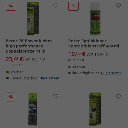
%
%
Petec 2K Power Kleber
Petec Sprühkleber
high performance
Kontaktklebstoff 400 ml
Doppelspritze 11 ml
10,
€
95
UVP
16,91 €
23,
€
83
UVP
34,49 €
(21,90 € / l)
(2.166,36 € / l)
Lieferbar
Lieferbar
Filialverfügbarkeit:
Filiale setzen
Filialverfügbarkeit:
Filiale setzen
%