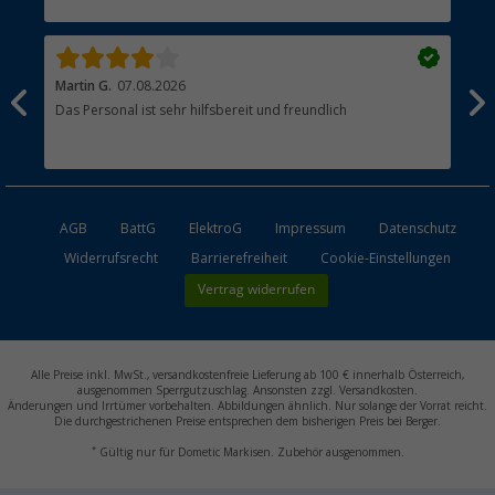
Händler werden
Martin G.
07.08.2026
Jue
Das Personal ist sehr hilfsbereit und freundlich
Per
AGB
BattG
ElektroG
Impressum
Datenschutz
Widerrufsrecht
Barrierefreiheit
Cookie-Einstellungen
Vertrag widerrufen
Alle Preise inkl. MwSt., versandkostenfreie Lieferung ab 100 € innerhalb Österreich,
ausgenommen Sperrgutzuschlag. Ansonsten zzgl. Versandkosten.
Änderungen und Irrtümer vorbehalten. Abbildungen ähnlich. Nur solange der Vorrat reicht.
Die durchgestrichenen Preise entsprechen dem bisherigen Preis bei Berger.
*
Gültig nur für Dometic Markisen. Zubehör ausgenommen.