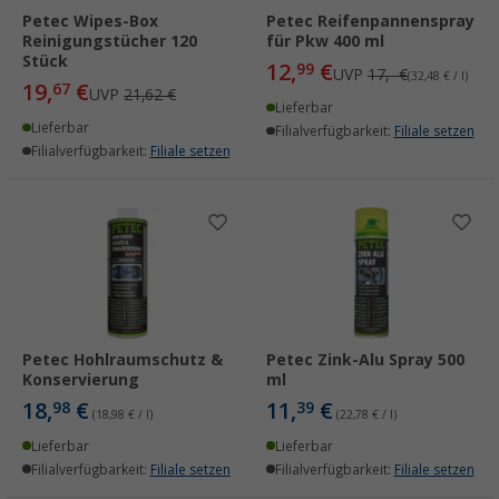
Petec Wipes-Box
Petec Reifenpannenspray
Reinigungstücher 120
für Pkw 400 ml
Stück
12,
€
99
UVP
17,- €
(32,48 € / l)
19,
€
67
UVP
21,62 €
Lieferbar
Lieferbar
Filialverfügbarkeit:
Filiale setzen
Filialverfügbarkeit:
Filiale setzen
Petec Hohlraumschutz &
Petec Zink-Alu Spray 500
Konservierung
ml
18,
€
11,
€
98
39
(18,98 € / l)
(22,78 € / l)
Lieferbar
Lieferbar
Filialverfügbarkeit:
Filiale setzen
Filialverfügbarkeit:
Filiale setzen