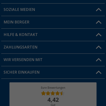
SOZIALE MEDIEN
Du hast eine Frage?
MEIN BERGER
Filiale finden
HILFE & KONTAKT
Vorteilskarte
Blog
ZAHLUNGSARTEN
FAQ & Kontakt
Produkttester
Versandinformationen
WIR VERSENDEN MIT
Jobs & Karriere
Click & Collect
SICHER EINKAUFEN
Geschenkgutschein
Rücksendung
Berger Bewusst
Eure Bewertungen
Bestellstatus
Über uns
4,42
Hauptkatalog
Gut