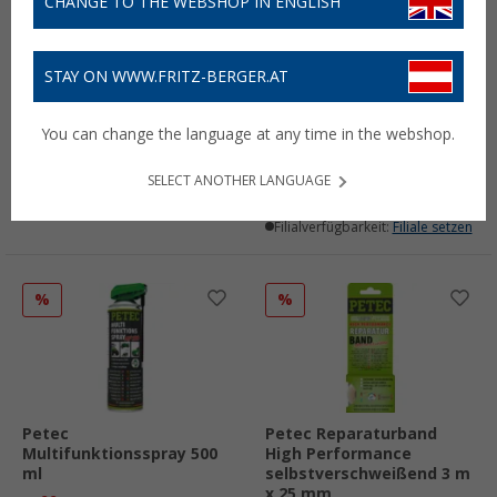
CHANGE TO THE WEBSHOP IN ENGLISH
STAY ON WWW.FRITZ-BERGER.AT
Petec Bremsenreiniger
PETEC Silikonspray
Spray 500 ml
Pflegespray Transparent
You can change the language at any time in the webshop.
500 ml
4,
€
99
UVP
5,28 €
(9,98 € / l)
6,
€
36
UVP
8,33 €
(12,72 € / l)
SELECT ANOTHER LANGUAGE
Lieferbar
Lieferbar
Filialverfügbarkeit:
Filiale setzen
Filialverfügbarkeit:
Filiale setzen
%
%
Petec
Petec Reparaturband
Multifunktionsspray 500
High Performance
ml
selbstverschweißend 3 m
x 25 mm