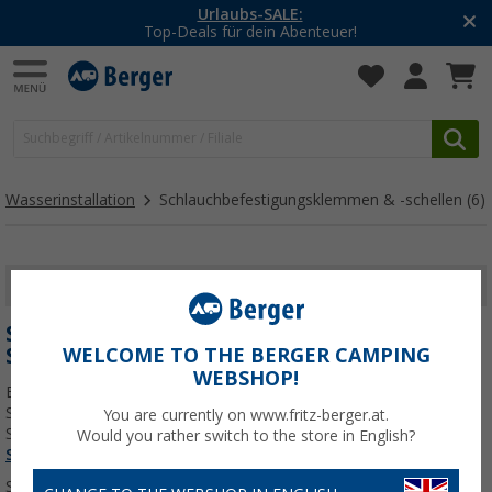
Urlaubs-SALE:
Top-Deals für dein Abenteuer!
Wasserinstallation
Schlauchbefestigungsklemmen & -schellen
(6)
FILTER ANZEIGEN
SCHLAUCHBEFESTIGUNGSKLEMMEN & -
SCHELLEN
WELCOME TO THE BERGER CAMPING
WEBSHOP!
Entdecke bei Fritz Berger eine umfangreiche Auswahl an
Schlauchbefestigungsklemmen und -schellen . Sichere deine
You are currently on www.fritz-berger.at.
Schläuche zuverlässig und sicher.
Jetzt mehr über unsere Kategorie
Would you rather switch to the store in English?
Schlauchbefestigungsklemmen & -schellen
erfahren...
Sortieren: