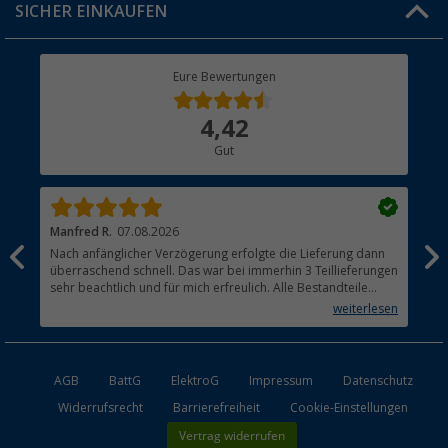
SICHER EINKAUFEN
Geschenkgutschein
Rücksendung
Berger Bewusst
Eure Bewertungen
Bestellstatus
Über uns
4,42
Hauptkatalog
Gut
Händler werden
Manfred R.
07.08.2026
Han
Nach anfänglicher Verzögerung erfolgte die Lieferung dann
Sen
überraschend schnell. Das war bei immerhin 3 Teillieferungen
Lie
sehr beachtlich und für mich erfreulich. Alle Bestandteile
waren gut verpackt und in Ordnung. Das Gerät (Gasgrill)
weiterlesen
funktioniert bestens
AGB
BattG
ElektroG
Impressum
Datenschutz
Widerrufsrecht
Barrierefreiheit
Cookie-Einstellungen
Vertrag widerrufen