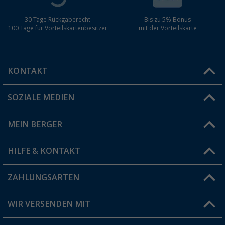
30 Tage Rückgaberecht
Bis zu 5% Bonus
100 Tage für Vorteilskartenbesitzer
mit der Vorteilskarte
KONTAKT
SOZIALE MEDIEN
Du hast eine Frage?
MEIN BERGER
Filiale finden
HILFE & KONTAKT
Vorteilskarte
Blog
ZAHLUNGSARTEN
FAQ & Kontakt
Produkttester
Versandinformationen
WIR VERSENDEN MIT
Jobs & Karriere
Click & Collect