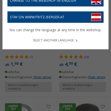
CHANGE TO THE WEBSHOP IN ENGLISH
STAY ON WWW.FRITZ-BERGER.AT
You can change the language at any time in the webshop.
SELECT ANOTHER LANGUAGE
Lilie Schlauchschelle W4
Schlauchklemme
(7)
(39)
1,
€
4,
€
60
99
ab
ab
Lieferbar
Lieferbar
Filialverfügbarkeit:
Filiale setzen
Filialverfügbarkeit:
Filiale setzen
Weitere Ausführungen
Weitere Ausführungen
erhältlich
erhältlich