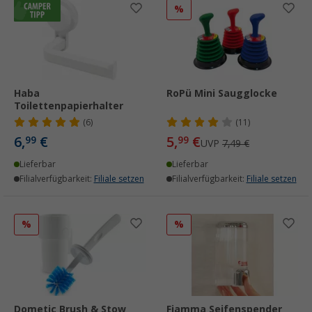
%
Haba
RoPü Mini Saugglocke
Toilettenpapierhalter
(6)
(11)
6,
€
5,
€
99
99
UVP
7,49 €
Lieferbar
Lieferbar
Filialverfügbarkeit:
Filiale setzen
Filialverfügbarkeit:
Filiale setzen
%
%
Dometic Brush & Stow
Fiamma Seifenspender