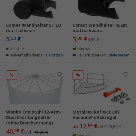
Comet Wandhalter STILO
Comet Wandhalter KLEIN
mattschwarz
mattschwarz
5,
€
3,
€
50
99
4,99 €
Lieferbar
Lieferbar
Filialverfügbarkeit:
Filiale setzen
Filialverfügbarkeit:
Filiale setzen
%
%
Wenko Edelstahl 12-Arm-
Metaltex Reflex LUXY
Duschvorhanghalter
VacuumFix Eckregal
(ohne Duschvorhang)
17,
€
84
ab
UVP
26,99 €
40,
€
99
UVP
46,99 €
Lieferbar