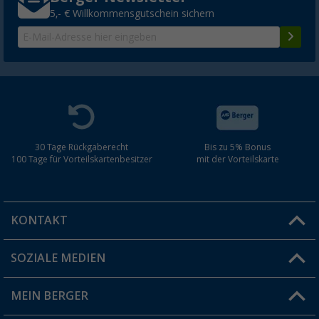
5,- € Willkommensgutschein sichern
30 Tage Rückgaberecht
Bis zu 5% Bonus
100 Tage für Vorteilskartenbesitzer
mit der Vorteilskarte
KONTAKT
SOZIALE MEDIEN
Du hast eine Frage?
MEIN BERGER
Filiale finden