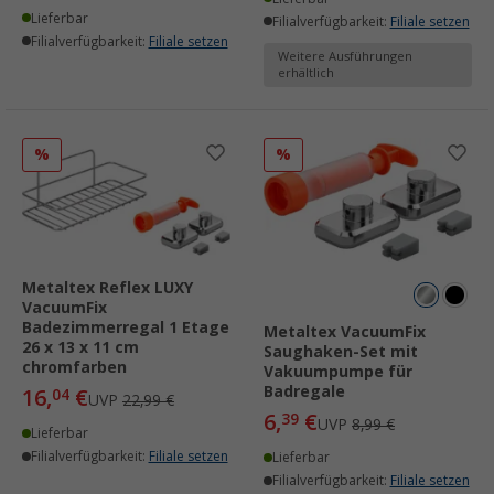
Lieferbar
Filialverfügbarkeit:
Filiale setzen
Filialverfügbarkeit:
Filiale setzen
Weitere Ausführungen
erhältlich
%
%
Metaltex Reflex LUXY
VacuumFix
Badezimmerregal 1 Etage
Metaltex VacuumFix
26 x 13 x 11 cm
Saughaken-Set mit
chromfarben
Vakuumpumpe für
Badregale
16,
€
04
UVP
22,99 €
6,
€
39
UVP
8,99 €
Lieferbar
Filialverfügbarkeit:
Filiale setzen
Lieferbar
Filialverfügbarkeit:
Filiale setzen