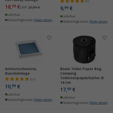
(1)
18,
€
99
UVP
28,99 €
9,
€
99
Lieferbar
Lieferbar
Filialverfügbarkeit:
Filiale setzen
Filialverfügbarkeit:
Filiale setzen
Antirutschmatte,
Boxio Toilet Paper Bag
Duscheinlage
Camping
Toilettenpapierhalter Ø
(11)
14 cm
10,
€
99
17,
€
90
Lieferbar
Lieferbar
Filialverfügbarkeit:
Filiale setzen
Filialverfügbarkeit:
Filiale setzen