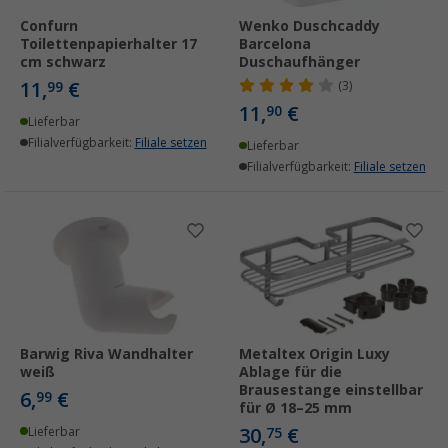
Confurn
Wenko Duschcaddy
Toilettenpapierhalter 17
Barcelona
cm schwarz
Duschaufhänger
11,
€
99
(3)
11,
€
90
Lieferbar
Filialverfügbarkeit:
Filiale setzen
Lieferbar
Filialverfügbarkeit:
Filiale setzen
Barwig Riva Wandhalter
Metaltex Origin Luxy
weiß
Ablage für die
Brausestange einstellbar
6,
€
99
für Ø 18–25 mm
30,
€
Lieferbar
75