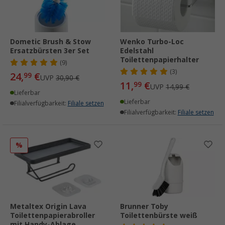
Dometic Brush & Stow
Wenko Turbo-Loc
Ersatzbürsten 3er Set
Edelstahl
Toilettenpapierhalter
(9)
(3)
24,
€
99
UVP
30,90 €
11,
€
99
UVP
14,99 €
Lieferbar
Lieferbar
Filialverfügbarkeit:
Filiale setzen
Filialverfügbarkeit:
Filiale setzen
%
Metaltex Origin Lava
Brunner Toby
Toilettenpapierabroller
Toilettenbürste weiß
mit Handy-Ablage