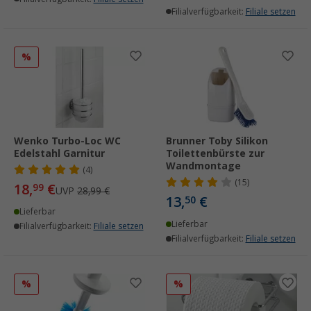
Filialverfügbarkeit:
Filiale setzen
%
Wenko Turbo-Loc WC
Brunner Toby Silikon
Edelstahl Garnitur
Toilettenbürste zur
Wandmontage
(4)
(15)
18,
€
99
UVP
28,99 €
13,
€
50
Lieferbar
Lieferbar
Filialverfügbarkeit:
Filiale setzen
Filialverfügbarkeit:
Filiale setzen
%
%