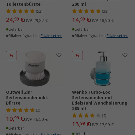
Toilettenbürste
200 ml
(52)
(33)
24,
€
14,
€
99
99
UVP
29,87 €
UVP
18,90 €
Lieferbar
Lieferbar
Filialverfügbarkeit:
Filiale setzen
Filialverfügbarkeit:
Filiale setzen
%
%
Outwell 2in1
Wenko Turbo-Loc
Seifenspender inkl.
Seifenspender mit
Bürste
Edelstahl Wandhalterung
285 ml
(2)
(4)
10,
€
99
UVP
16,50 €
13,
€
99
UVP
17,99 €
Lieferbar
Lieferbar
Filialverfügbarkeit:
Filiale setzen