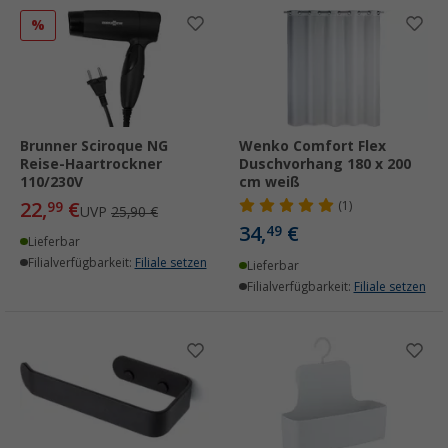
%
Brunner Sciroque NG
Wenko Comfort Flex
Reise-Haartrockner
Duschvorhang 180 x 200
110/230V
cm weiß
22,
€
99
(1)
UVP
25,90 €
34,
€
49
Lieferbar
Filialverfügbarkeit:
Filiale setzen
Lieferbar
Filialverfügbarkeit:
Filiale setzen