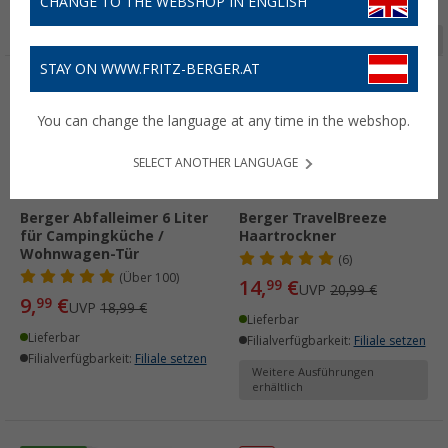
CHANGE TO THE WEBSHOP IN ENGLISH
Seite 1 von 2
STAY ON WWW.FRITZ-BERGER.AT
%
%
You can change the language at any time in the webshop.
SELECT ANOTHER LANGUAGE
Berger Abfalleimer 6 Liter
Berger TravelBreeze
für Campingküche /
Haartrockner
Wohnwagen-Tür
(6)
(
Über
100)
14,
€
99
UVP
20,99 €
9,
€
99
UVP
18,99 €
Lieferbar
Lieferbar
Filialverfügbarkeit:
Filiale setzen
Filialverfügbarkeit:
Filiale setzen
Weitere Ausführungen
erhältlich