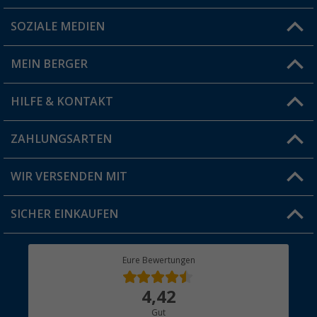
SOZIALE MEDIEN
Du hast eine Frage?
MEIN BERGER
Filiale finden
HILFE & KONTAKT
Vorteilskarte
Blog
ZAHLUNGSARTEN
FAQ & Kontakt
Produkttester
Versandinformationen
WIR VERSENDEN MIT
Jobs & Karriere
Click & Collect
SICHER EINKAUFEN
Geschenkgutschein
Rücksendung
Berger Bewusst
Eure Bewertungen
Bestellstatus
Über uns
4,42
Hauptkatalog
Gut