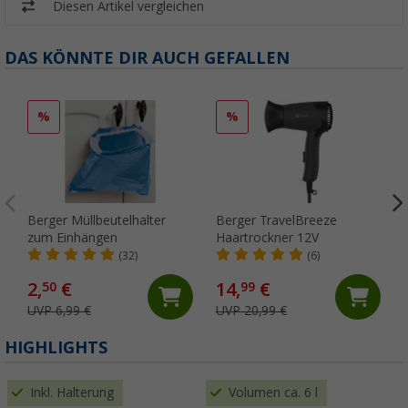
Diesen Artikel vergleichen
DAS KÖNNTE DIR AUCH GEFALLEN
%
%
Berger Müllbeutelhalter
Berger TravelBreeze
zum Einhängen
Haartrockner 12V
(32)
(6)
2,
€
14,
€
50
99
UVP 6,99 €
UVP 20,99 €
(
HIGHLIGHTS
Inkl. Halterung
Volumen ca. 6 l