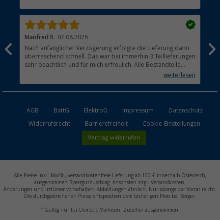
Händler werden
Manfred R.
07.08.2026
Han
Nach anfänglicher Verzögerung erfolgte die Lieferung dann
Sen
überraschend schnell. Das war bei immerhin 3 Teillieferungen
Lie
sehr beachtlich und für mich erfreulich. Alle Bestandteile
waren gut verpackt und in Ordnung. Das Gerät (Gasgrill)
weiterlesen
funktioniert bestens
AGB
BattG
ElektroG
Impressum
Datenschutz
Widerrufsrecht
Barrierefreiheit
Cookie-Einstellungen
Vertrag widerrufen
Alle Preise inkl. MwSt., versandkostenfreie Lieferung ab 100 € innerhalb Österreich,
ausgenommen Sperrgutzuschlag. Ansonsten zzgl. Versandkosten.
Änderungen und Irrtümer vorbehalten. Abbildungen ähnlich. Nur solange der Vorrat reicht.
Die durchgestrichenen Preise entsprechen dem bisherigen Preis bei Berger.
*
Gültig nur für Dometic Markisen. Zubehör ausgenommen.