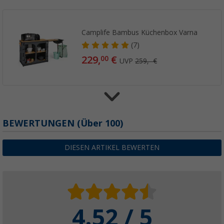
Camplife Bambus Küchenbox Varna
(7)
229,
€
00
UVP
259,- €
Camplife Samara Küchenbox / Campingsch
BEWERTUNGEN
(
Über
100)
(10)
139,
€
00
DIESEN ARTIKEL BEWERTEN
ab
UVP
159,- €
4.52 / 5