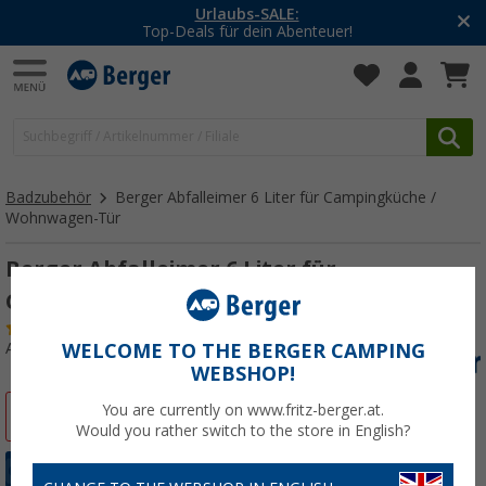
Urlaubs-SALE:
Top-Deals für dein Abenteuer!
Badzubehör
Berger Abfalleimer 6 Liter für Campingküche /
Wohnwagen-Tür
Berger Abfalleimer 6 Liter für
Campingküche / Wohnwagen-Tür
(
Über
100)
Art.-Nr.: 396393
WELCOME TO THE BERGER CAMPING
WEBSHOP!
You are currently on www.fritz-berger.at.
%
Would you rather switch to the store in English?