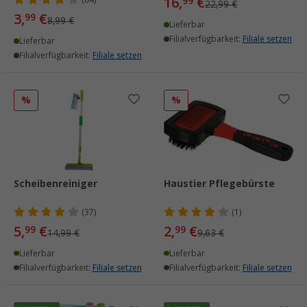
16,
€
(84)
99
22,99 €
3,
€
99
8,99 €
Lieferbar
Filialverfügbarkeit:
Filiale setzen
Lieferbar
Filialverfügbarkeit:
Filiale setzen
%
%
Scheibenreiniger
Haustier Pflegebürste
(37)
(1)
5,
€
2,
€
99
99
14,99 €
9,63 €
Lieferbar
Lieferbar
Filialverfügbarkeit:
Filiale setzen
Filialverfügbarkeit:
Filiale setzen