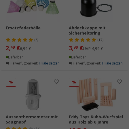
Ersatzfederbälle
Abdeckkappe mit
Sicherheitsring
(6)
(17)
2,
€
3,
€
49
99
6,99 €
UVP
4,99 €
Lieferbar
Lieferbar
Filialverfügbarkeit:
Filiale setzen
Filialverfügbarkeit:
Filiale setzen
%
%
Aussenthermometer mit
Eddy Toys Kubb-Wurfspiel
Saugnapf
aus Holz ab 6 Jahre