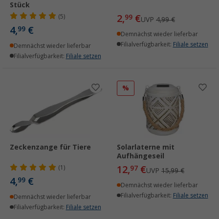
Stück
2,
€
(5)
99
UVP
4,99 €
4,
€
99
Demnächst wieder lieferbar
Filialverfügbarkeit:
Filiale setzen
Demnächst wieder lieferbar
Filialverfügbarkeit:
Filiale setzen
%
Zeckenzange für Tiere
Solarlaterne mit
Aufhängeseil
12,
€
(1)
97
UVP
15,99 €
4,
€
99
Demnächst wieder lieferbar
Filialverfügbarkeit:
Filiale setzen
Demnächst wieder lieferbar
Filialverfügbarkeit:
Filiale setzen