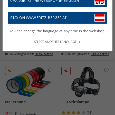
CHANGE TO THE WEBSHOP IN ENGLISH
STAY ON WWW.FRITZ-BERGER.AT
Pfannenschutz 3er Set
Tischtennis-Set 5-teilig
You can change the language at any time in the webshop.
(65)
(6)
1,
€
5,
€
50
99
UVP
3,99 €
SELECT ANOTHER LANGUAGE
Lieferbar
Lieferbar
Filialverfügbarkeit:
Filiale setzen
Filialverfügbarkeit:
Filiale setzen
%
%
Isolierband
LED Stirnlampe
2,
€
99
(11)
UVP
6,49 €