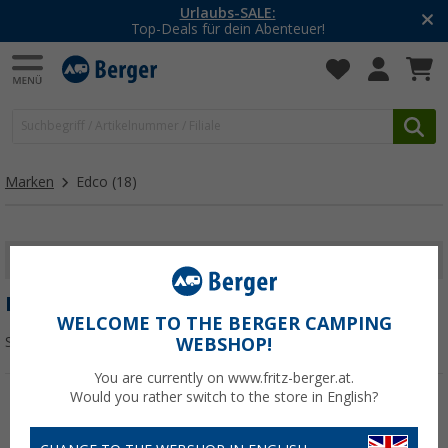
Urlaubs-SALE:
Top-Deals für dein Abenteuer!
Marken
Edco
(18)
FILTER ANZEIGEN
EDCO
WELCOME TO THE BERGER CAMPING
Sortieren:
WEBSHOP!
You are currently on www.fritz-berger.at.
Would you rather switch to the store in English?
%