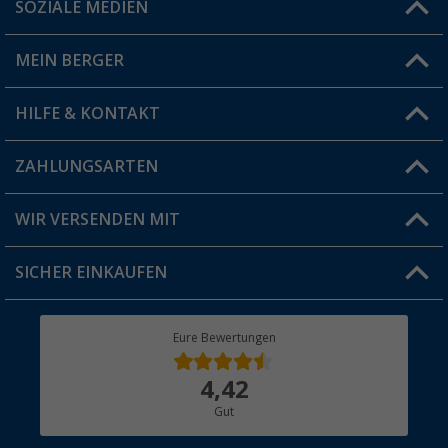
SOZIALE MEDIEN
Du hast eine Frage?
MEIN BERGER
Filiale finden
HILFE & KONTAKT
Vorteilskarte
Blog
ZAHLUNGSARTEN
FAQ & Kontakt
Produkttester
Versandinformationen
WIR VERSENDEN MIT
Jobs & Karriere
Click & Collect
SICHER EINKAUFEN
Geschenkgutschein
Rücksendung
Berger Bewusst
Eure Bewertungen
Bestellstatus
Über uns
4,42
Hauptkatalog
Gut
Händler werden