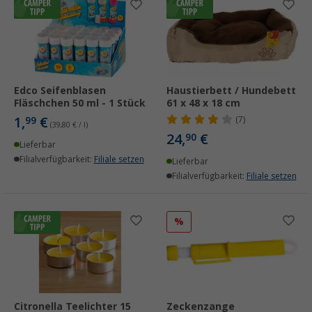
Edco Seifenblasen
Haustierbett / Hundebett
Fläschchen 50 ml - 1 Stück
61 x 48 x 18 cm
1,
€
99
(7)
(39,80 € / l)
24,
€
90
Lieferbar
Filialverfügbarkeit:
Filiale setzen
Lieferbar
Filialverfügbarkeit:
Filiale setzen
%
Citronella Teelichter 15
Zeckenzange