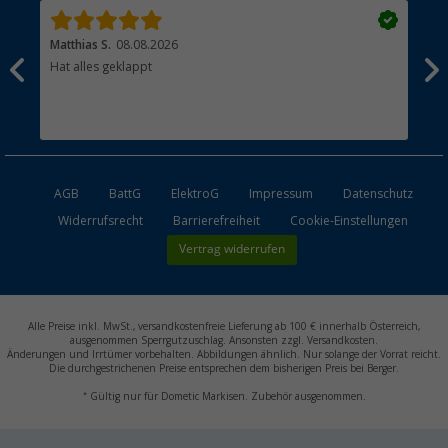
Matthias S.
08.08.2026
Kat
Hat alles geklappt
Sch
Bez
AGB
BattG
ElektroG
Impressum
Datenschutz
Widerrufsrecht
Barrierefreiheit
Cookie-Einstellungen
Vertrag widerrufen
Alle Preise inkl. MwSt., versandkostenfreie Lieferung ab 100 € innerhalb Österreich,
ausgenommen Sperrgutzuschlag. Ansonsten zzgl. Versandkosten.
Änderungen und Irrtümer vorbehalten. Abbildungen ähnlich. Nur solange der Vorrat reicht.
Die durchgestrichenen Preise entsprechen dem bisherigen Preis bei Berger.
*
Gültig nur für Dometic Markisen. Zubehör ausgenommen.