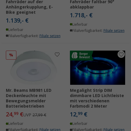
Fahrräder auf der
Fahrräder faltbar 90°
Anhängerkupplung, E-
abklappbar
Bike geeignet
1.718,- €
1.139,- €
Lieferbar
Lieferbar
Filialverfügbarkeit:
Filiale setzen
Filialverfügbarkeit:
Filiale setzen
%
Mr. Beams MB981 LED
Megalight Strip DIM
Deckenleuchte mit
dimmbare LED Lichtleiste
Bewegungsmelder
mit verschiedenen
Batteriebetrieben
Farbmodi 2 Meter
24,
€
12,
€
99
99
UVP
27,99 €
Lieferbar
Lieferbar
Filialverfügbarkeit:
Filiale setzen
Filialverfügbarkeit:
Filiale setzen