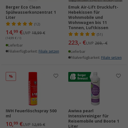
Berger Eco Clean
Emuk Air-Lift Druckluft-
Spülwasserkonzentrat 1
Hebekissen für
Liter
Wohnmobile und
Wohnwagen bis 11
(12)
Tonnen, Luftkissen
14,
€
99
UVP
18,99 €
(51)
(14,99 € / l)
223,- €
UVP
269,- €
Lieferbar
Filialverfügbarkeit:
Filiale setzen
Lieferbar
Filialverfügbarkeit:
Filiale setzen
%
IWH Feuerlöschspray 500
Awiwa pearl
ml
Intensivreiniger für
Reisemobile und Boote 1
10,
€
99
UVP
12,95 €
Liter