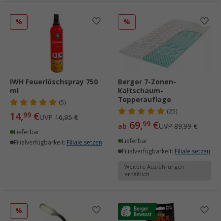
%
%
IWH Feuerlöschspray 750
Berger 7-Zonen-
ml
Kaltschaum-
Topperauflage
(5)
(25)
14,
€
99
UVP
16,95 €
69,
€
99
ab
UVP
89,99 €
Lieferbar
Lieferbar
Filialverfügbarkeit:
Filiale setzen
Filialverfügbarkeit:
Filiale setzen
Weitere Ausführungen
erhältlich
%