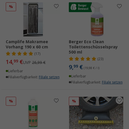
%
Camplife Makramee
Berger Eco Clean
Vorhang 190 x 60 cm
Toilettenschüsselspray
500 ml
(17)
(23)
14,
€
99
UVP
26,99 €
9,
€
99
(19,98 € / l)
Lieferbar
Lieferbar
Filialverfügbarkeit:
Filiale setzen
Filialverfügbarkeit:
Filiale setzen
%
%