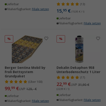
Lieferbar
(13)
Filialverfügbarkeit:
Filiale setzen
15,
€
95
(15,95 € / l)
Lieferbar
Filialverfügbarkeit:
Filiale setzen
%
%
Berger Sentina Mobil by
Dekalin Dekaphon 958
Froli Bettsystem
Unterbodenschutz 1 Liter
Grundpaket
(17)
(
Über
100)
22,
€
99
UVP
31,90 €
99,
€
99
UVP
129,- €
(22,99 € / l)
Lieferbar
Lieferbar
Filialverfügbarkeit:
Filiale setzen
Filialverfügbarkeit:
Filiale setzen