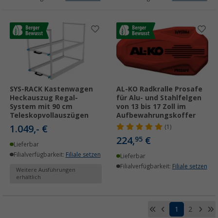
SYS-RACK Kastenwagen
AL-KO Radkralle Prosafe
Heckauszug Regal-
für Alu- und Stahlfelgen
System mit 90 cm
von 13 bis 17 Zoll im
Teleskopvollauszügen
Aufbewahrungskoffer
1.049,- €
(1)
224,
€
95
Lieferbar
Filialverfügbarkeit:
Filiale setzen
Lieferbar
Filialverfügbarkeit:
Filiale setzen
Weitere Ausführungen
erhältlich
1
2