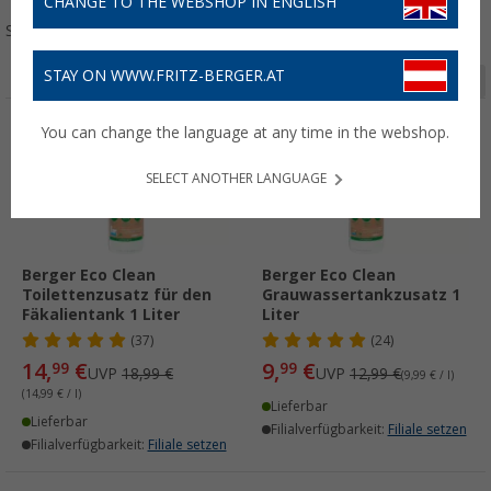
CHANGE TO THE WEBSHOP IN ENGLISH
Sortieren:
STAY ON WWW.FRITZ-BERGER.AT
Seite 1 von 2
You can change the language at any time in the webshop.
%
%
SELECT ANOTHER LANGUAGE
Berger Eco Clean
Berger Eco Clean
Toilettenzusatz für den
Grauwassertankzusatz 1
Fäkalientank 1 Liter
Liter
(37)
(24)
14,
€
9,
€
99
99
UVP
18,99 €
UVP
12,99 €
(9,99 € / l)
(14,99 € / l)
Lieferbar
Lieferbar
Filialverfügbarkeit:
Filiale setzen
Filialverfügbarkeit:
Filiale setzen