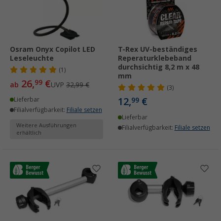
Osram Onyx Copilot LED
T-Rex UV-beständiges
Leseleuchte
Reperaturklebeband
durchsichtig 8,2 m x 48
(1)
mm
26,
€
99
ab
UVP
32,99 €
(3)
12,
€
Lieferbar
99
Filialverfügbarkeit:
Filiale setzen
Lieferbar
Weitere Ausführungen
Filialverfügbarkeit:
Filiale setzen
erhältlich