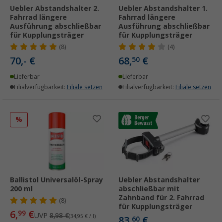
Uebler Abstandshalter 2.
Uebler Abstandshalter 1.
Fahrrad längere
Fahrrad längere
Ausführung abschließbar
Ausführung abschließbar
für Kupplungsträger
für Kupplungsträger
(8)
(4)
70,- €
68,
€
50
Lieferbar
Lieferbar
Filialverfügbarkeit:
Filiale setzen
Filialverfügbarkeit:
Filiale setzen
%
Ballistol Universalöl-Spray
Uebler Abstandshalter
200 ml
abschließbar mit
Zahnband für 2. Fahrrad
(8)
für Kupplungsträger
6,
€
99
UVP
8,98 €
(34,95 € / l)
83,
€
60