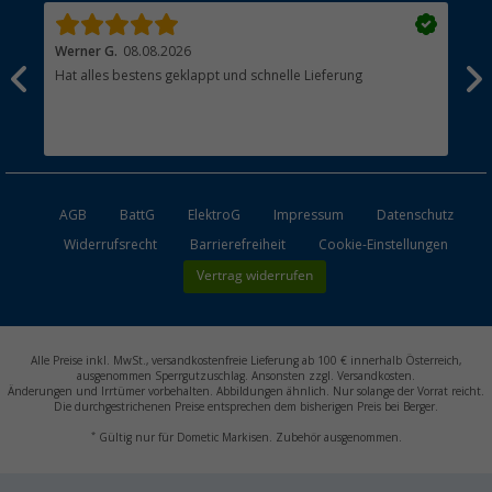
Werner G.
08.08.2026
Alb
Hat alles bestens geklappt und schnelle Lieferung
pas
AGB
BattG
ElektroG
Impressum
Datenschutz
Widerrufsrecht
Barrierefreiheit
Cookie-Einstellungen
Vertrag widerrufen
Alle Preise inkl. MwSt., versandkostenfreie Lieferung ab 100 € innerhalb Österreich,
ausgenommen Sperrgutzuschlag. Ansonsten zzgl. Versandkosten.
Änderungen und Irrtümer vorbehalten. Abbildungen ähnlich. Nur solange der Vorrat reicht.
Die durchgestrichenen Preise entsprechen dem bisherigen Preis bei Berger.
*
Gültig nur für Dometic Markisen. Zubehör ausgenommen.