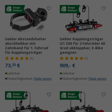
Uebler Abstandshalter
Uebler Kupplungsträger
abschließbar mit
i21 Z60 für 2 Fahrräder 60
Zahnband für 1. Fahrrad
Grad abklappbar, E-Bike
für Kupplungsträger
geeignet
(1)
(1)
73,
€
909,- €
20
Lieferbar
Lieferbar
Filialverfügbarkeit:
Filiale setzen
Filialverfügbarkeit:
Filiale setzen