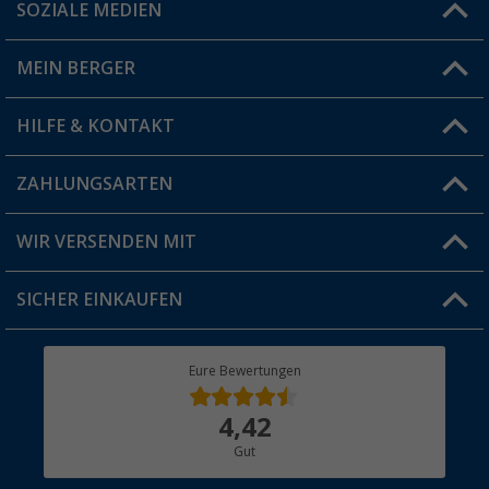
SOZIALE MEDIEN
Du hast eine Frage?
MEIN BERGER
Filiale finden
HILFE & KONTAKT
Vorteilskarte
Blog
ZAHLUNGSARTEN
FAQ & Kontakt
Produkttester
Versandinformationen
WIR VERSENDEN MIT
Jobs & Karriere
Click & Collect
SICHER EINKAUFEN
Geschenkgutschein
Rücksendung
Berger Bewusst
Eure Bewertungen
Bestellstatus
Über uns
4,42
Hauptkatalog
Gut
Händler werden