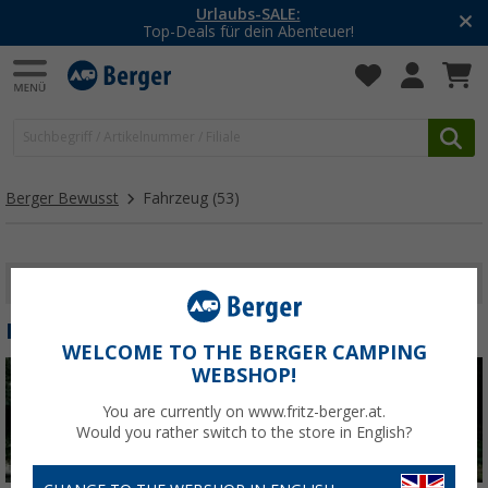
-20% auf Kleidung und Schuhe
Mit dem Aktionscode
20SSV
Berger Bewusst
Fahrzeug
(53)
FILTER ANZEIGEN
FAHRZEUG
WELCOME TO THE BERGER CAMPING
WEBSHOP!
You are currently on www.fritz-berger.at.
Would you rather switch to the store in English?