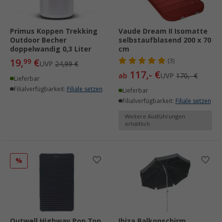
Primus Koppen Trekking
Vaude Dream II Isomatte
Outdoor Becher
selbstaufblasend 200 x 70
doppelwandig 0,3 Liter
cm
19,
€
99
(3)
UVP
24,99 €
117,- €
ab
UVP
170,- €
Lieferbar
Filialverfügbarkeit:
Filiale setzen
Lieferbar
Filialverfügbarkeit:
Filiale setzen
Weitere Ausführungen
erhältlich
%
Outwell Highway Pop Top
Ibiza Balkonschirm