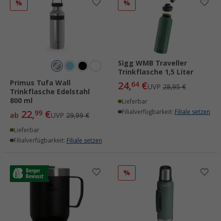
%
%
Sigg WMB Traveller
Trinkflasche 1,5 Liter
Primus Tufa Wall
24,
€
64
UVP
28,95 €
Trinkflasche Edelstahl
800 ml
Lieferbar
22,
€
Filialverfügbarkeit:
Filiale setzen
99
ab
UVP
29,99 €
Lieferbar
Filialverfügbarkeit:
Filiale setzen
%