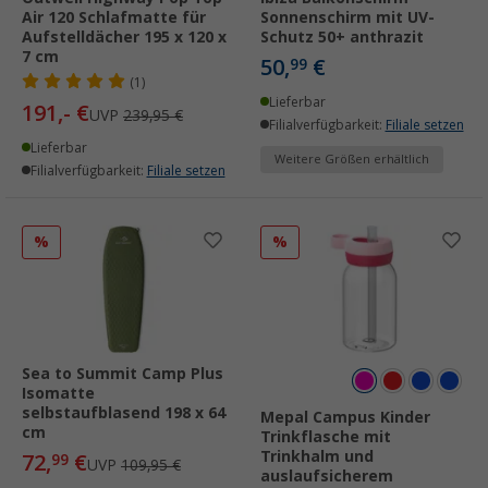
Air 120 Schlafmatte für
Sonnenschirm mit UV-
Aufstelldächer 195 x 120 x
Schutz 50+ anthrazit
7 cm
50,
€
99
(1)
Lieferbar
191,- €
UVP
239,95 €
Filialverfügbarkeit:
Filiale setzen
Lieferbar
Weitere Größen erhältlich
Filialverfügbarkeit:
Filiale setzen
%
%
Sea to Summit Camp Plus
Isomatte
selbstaufblasend 198 x 64
Mepal Campus Kinder
cm
Trinkflasche mit
Trinkhalm und
72,
€
99
UVP
109,95 €
auslaufsicherem