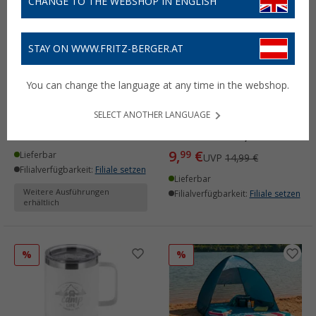
CHANGE TO THE WEBSHOP IN ENGLISH
STAY ON WWW.FRITZ-BERGER.AT
Berger Picknickdecke
You can change the language at any time in the webshop.
Berger SunBasic
(4)
SELECT ANOTHER LANGUAGE
Sonnenschirm,
14,
€
99
ab
UVP
19,99 €
Durchmesser 1,6m
9,
€
99
Lieferbar
UVP
14,99 €
Filialverfügbarkeit:
Filiale setzen
Lieferbar
Weitere Ausführungen
Filialverfügbarkeit:
Filiale setzen
erhältlich
%
%