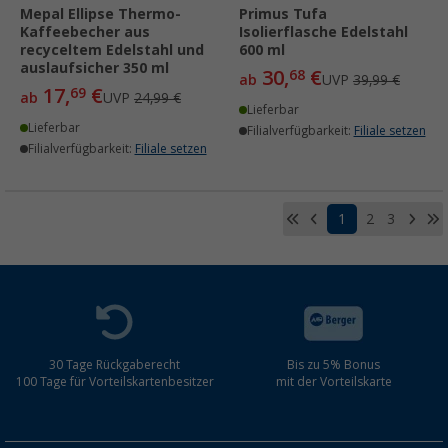
Mepal Ellipse Thermo-
Primus Tufa
Kaffeebecher aus
Isolierflasche Edelstahl
recyceltem Edelstahl und
600 ml
auslaufsicher 350 ml
30,
€
68
ab
UVP
39,99 €
17,
€
69
ab
UVP
24,99 €
Lieferbar
Lieferbar
Filialverfügbarkeit:
Filiale setzen
Filialverfügbarkeit:
Filiale setzen
1
2
3
30 Tage Rückgaberecht
Bis zu 5% Bonus
100 Tage für Vorteilskartenbesitzer
mit der Vorteilskarte