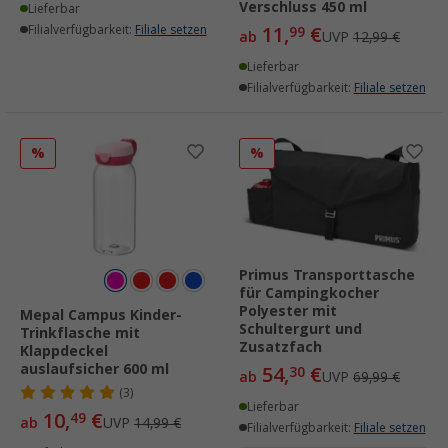
Verschluss 450 ml
Lieferbar
Filialverfügbarkeit:
Filiale setzen
11,
€
99
ab
UVP
12,99 €
Lieferbar
Filialverfügbarkeit:
Filiale setzen
%
%
Primus Transporttasche
für Campingkocher
Polyester mit
Mepal Campus Kinder-
Schultergurt und
Trinkflasche mit
Zusatzfach
Klappdeckel
auslaufsicher 600 ml
54,
€
30
ab
UVP
69,99 €
(3)
Lieferbar
10,
€
49
ab
UVP
14,99 €
Filialverfügbarkeit:
Filiale setzen