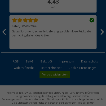
4,43
Hauptkatalog
Gut
Händler werden
Peter J.
06.08.2026
Th
Gutes Sortiment, schnelle Lieferung, problemlose Rückgabe
Top
bei nicht gefallen des Artikel.
der
esen
AGB
BattG
ElektroG
Impressum
Datenschutz
Widerrufsrecht
Barrierefreiheit
Cookie-Einstellungen
Vertrag widerrufen
Alle Preise inkl. MwSt., versandkostenfreie Lieferung ab 100 € innerhalb Österreich,
ausgenommen Sperrgutzuschlag. Ansonsten zzgl. Versandkosten.
Änderungen und Irrtümer vorbehalten. Abbildungen ähnlich. Nur solange der Vorrat reicht.
Die durchgestrichenen Preise entsprechen dem bisherigen Preis bei Berger.