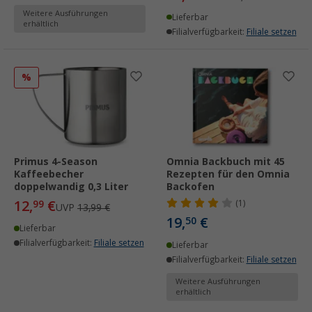
Weitere Ausführungen
Lieferbar
erhältlich
Filialverfügbarkeit:
Filiale setzen
%
Primus 4-Season
Omnia Backbuch mit 45
Kaffeebecher
Rezepten für den Omnia
doppelwandig 0,3 Liter
Backofen
12,
€
99
(1)
UVP
13,99 €
19,
€
50
Lieferbar
Filialverfügbarkeit:
Filiale setzen
Lieferbar
Filialverfügbarkeit:
Filiale setzen
Weitere Ausführungen
erhältlich