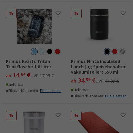
%
%
Primus Kvarts Tritan
Primus Flinta Insulated
Trinkflasche 1,0 Liter
Lunch Jug Speisebehälter
vakuumisoliert 550 ml
14,
€
84
ab
UVP
17,99 €
34,
€
99
ab
UVP
44,99 €
Lieferbar
Lieferbar
Filialverfügbarkeit:
Filiale setzen
Filialverfügbarkeit:
Filiale setzen
%
%