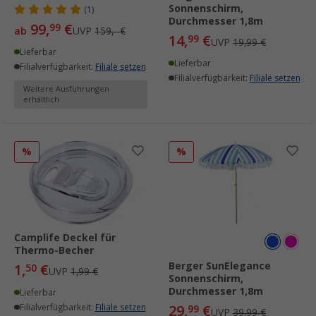
Sonnenschirm,
(1)
Durchmesser 1,8m
99,
€
99
ab
UVP
159,- €
14,
€
99
UVP
19,99 €
Lieferbar
Lieferbar
Filialverfügbarkeit:
Filiale setzen
Filialverfügbarkeit:
Filiale setzen
Weitere Ausführungen
erhältlich
%
%
Camplife Deckel für
Thermo-Becher
Berger SunElegance
1,
€
50
UVP
1,99 €
Sonnenschirm,
Durchmesser 1,8m
Lieferbar
Filialverfügbarkeit:
Filiale setzen
29,
€
99
UVP
39,99 €