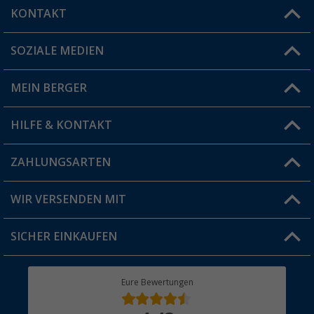
KONTAKT
SOZIALE MEDIEN
Du hast eine Frage?
MEIN BERGER
Filiale finden
HILFE & KONTAKT
Vorteilskarte
Blog
ZAHLUNGSARTEN
FAQ & Kontakt
Produkttester
Versandinformationen
WIR VERSENDEN MIT
Jobs & Karriere
Click & Collect
SICHER EINKAUFEN
Geschenkgutschein
Rücksendung
Berger Bewusst
Eure Bewertungen
Bestellstatus
Über uns