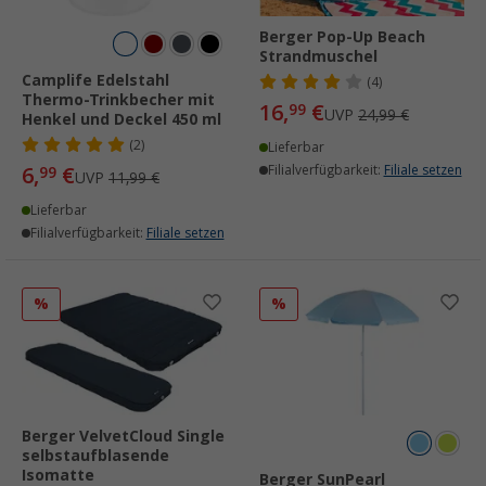
Berger Pop-Up Beach
Strandmuschel
Camplife Edelstahl
(4)
Thermo-Trinkbecher mit
16,
€
99
UVP
24,99 €
Henkel und Deckel 450 ml
(2)
Lieferbar
6,
€
Filialverfügbarkeit:
Filiale setzen
99
UVP
11,99 €
Lieferbar
Filialverfügbarkeit:
Filiale setzen
%
%
Berger VelvetCloud Single
selbstaufblasende
Isomatte
Berger SunPearl