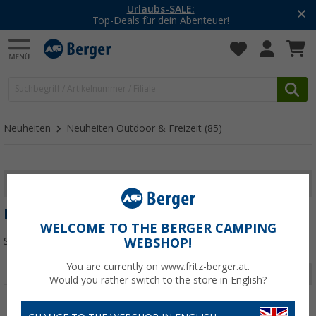
-20% auf Kleidung und Schuhe
Mit dem Aktionscode
20SSV
Neuheiten
Neuheiten Outdoor & Freizeit
(85)
FILTER ANZEIGEN
NEUHEITEN OUTDOOR & FREIZEIT
WELCOME TO THE BERGER CAMPING
Sortieren:
WEBSHOP!
You are currently on www.fritz-berger.at.
Seite 1 von 3
Would you rather switch to the store in English?
%
%