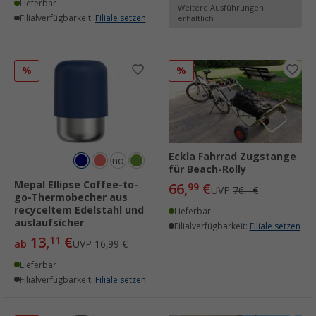
Lieferbar
Weitere Ausführungen
Filialverfügbarkeit:
Filiale setzen
erhältlich
%
%
Eckla Fahrrad Zugstange
nordic
für Beach-Rolly
black
Mepal Ellipse Coffee-to-
66,
€
99
UVP
76,- €
go-Thermobecher aus
recyceltem Edelstahl und
Lieferbar
auslaufsicher
Filialverfügbarkeit:
Filiale setzen
13,
€
11
ab
UVP
16,99 €
Lieferbar
Filialverfügbarkeit:
Filiale setzen