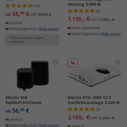
Heizung 2.600 W
(10)
(8)
58,
€
99
ab
UVP
89,95 €
1.135,- €
UVP
1.595,- €
Lieferbar
Online ausverkauft
Filialverfügbarkeit:
Filiale setzen
Filialverfügbarkeit:
Filiale setzen
Weitere Ausführungen
erhältlich
%
Mestic MA
Mestic RTA-2000 12 V
Heißluftfritteuse
Dachklimaanlage 2.020 W
56,
€
99
(1)
ab
2.169,- €
UVP
2.299,- €
Lieferbar
Filialverfügbarkeit:
Filiale setzen
Lieferbar