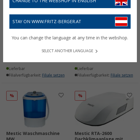
CHANGE TO THE WEBSHOP IN ENGLISH
STAY ON WWW.FRITZ-BERGER.AT
Mestic Wasserkocher 0,8
Mestic Kaffeemaschine
You can change the language at any time in the webshop.
Liter 850 Watt
MK-60 230 Volt 600 ml
(4)
(7)
SELECT ANOTHER LANGUAGE
18,
€
14,
€
99
99
UVP
22,95 €
UVP
23,95 €
Lieferbar
Lieferbar
Filialverfügbarkeit:
Filiale setzen
Filialverfügbarkeit:
Filiale setzen
%
%
Mestic Waschmaschine
Mestic RTA-2600
MW
Dachklimaanlage mit