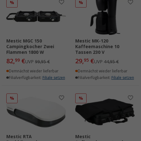
%
%
Mestic MGC 150
Mestic MK-120
Campingkocher Zwei
Kaffeemaschine 10
Flammen 1800 W
Tassen 230 V
82,
€
29,
€
99
95
UVP
99,95 €
UVP
44,95 €
Demnächst wieder lieferbar
Demnächst wieder lieferbar
Filialverfügbarkeit:
Filiale setzen
Filialverfügbarkeit:
Filiale setzen
%
%
Mestic RTA
Mestic