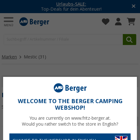
Urlaubs-SALE:
Top-Deals für dein Abenteuer!
Marken
Mestic
(31)
FILTER ANZEIGEN
MESTIC
WELCOME TO THE BERGER CAMPING
Sortieren:
WEBSHOP!
You are currently on www.fritz-berger.at.
Seite 1 von 2
Would you rather switch to the store in English?
%
%