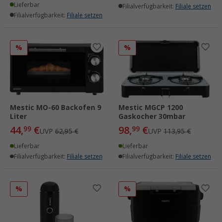
Lieferbar
Filialverfügbarkeit:
Filiale setzen
Filialverfügbarkeit:
Filiale setzen
%
%
Mestic MO-60 Backofen 9
Mestic MGCP 1200
Liter
Gaskocher 30mbar
44,
€
98,
€
99
99
UVP
62,95 €
UVP
113,95 €
Lieferbar
Lieferbar
Filialverfügbarkeit:
Filiale setzen
Filialverfügbarkeit:
Filiale setzen
%
%