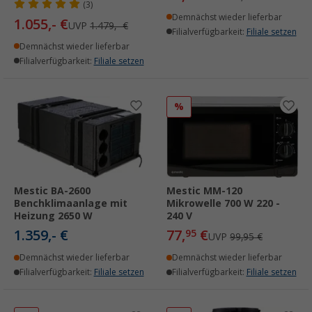
(3)
Demnächst wieder lieferbar
1.055,- €
UVP
1.479,- €
Filialverfügbarkeit:
Filiale setzen
Demnächst wieder lieferbar
Filialverfügbarkeit:
Filiale setzen
%
Mestic BA-2600
Mestic MM-120
Benchklimaanlage mit
Mikrowelle 700 W 220 -
Heizung 2650 W
240 V
1.359,- €
77,
€
95
UVP
99,95 €
Demnächst wieder lieferbar
Demnächst wieder lieferbar
Filialverfügbarkeit:
Filiale setzen
Filialverfügbarkeit:
Filiale setzen