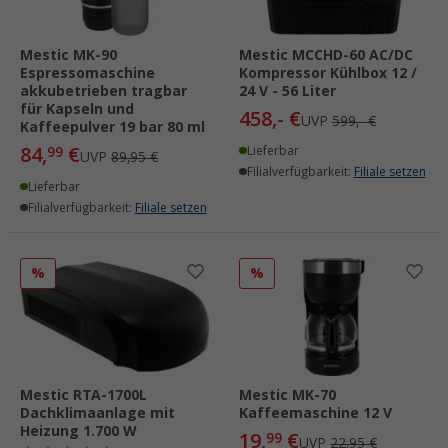
Mestic MK-90
Mestic MCCHD-60 AC/DC
Espressomaschine
Kompressor Kühlbox 12 /
akkubetrieben tragbar
24 V - 56 Liter
für Kapseln und
458,- €
UVP
599,- €
Kaffeepulver 19 bar 80 ml
84,
€
99
Lieferbar
UVP
89,95 €
Filialverfügbarkeit:
Filiale setzen
Lieferbar
Filialverfügbarkeit:
Filiale setzen
%
%
Mestic RTA-1700L
Mestic MK-70
Dachklimaanlage mit
Kaffeemaschine 12 V
Heizung 1.700 W
19,
€
99
UVP
22,95 €