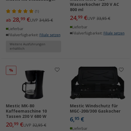
Wasserkocher 230 V AC
800 ml
(1)
24,
€
99
28,
€
UVP
33,95 €
99
ab
UVP
34,95 €
Lieferbar
Lieferbar
Filialverfügbarkeit:
Filiale setzen
Filialverfügbarkeit:
Filiale setzen
Weitere Ausführungen
erhältlich
%
Mestic MK-80
Mestic Windschutz für
Kaffeemaschine 10
MGC-200/300 Gaskocher
Tassen 230 V 680 W
6,
€
95
20,
€
99
UVP
32,95 €
Lieferbar