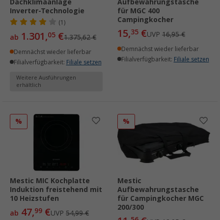
Dachklimaanlage
Aufbewahrungstasche
Inverter-Technologie
für MGC 400
Campingkocher
(1)
15,
€
35
1.301,
€
UVP
16,95 €
05
ab
1.375,62 €
Demnächst wieder lieferbar
Demnächst wieder lieferbar
Filialverfügbarkeit:
Filiale setzen
Filialverfügbarkeit:
Filiale setzen
Weitere Ausführungen
erhältlich
%
%
Mestic MIC Kochplatte
Mestic
Induktion freistehend mit
Aufbewahrungstasche
10 Heizstufen
für Campingkocher MGC
200/300
47,
€
99
ab
UVP
54,99 €
56