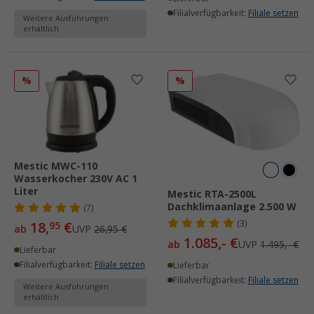
Filialverfügbarkeit:
Filiale setzen
Weitere Ausführungen
erhältlich
%
%
Mestic MWC-110
Wasserkocher 230V AC 1
Liter
Mestic RTA-2500L
Dachklimaanlage 2.500 W
(7)
(3)
18,
€
95
ab
UVP
26,95 €
1.085,- €
ab
UVP
1.495,- €
Lieferbar
Filialverfügbarkeit:
Filiale setzen
Lieferbar
Filialverfügbarkeit:
Filiale setzen
Weitere Ausführungen
erhältlich