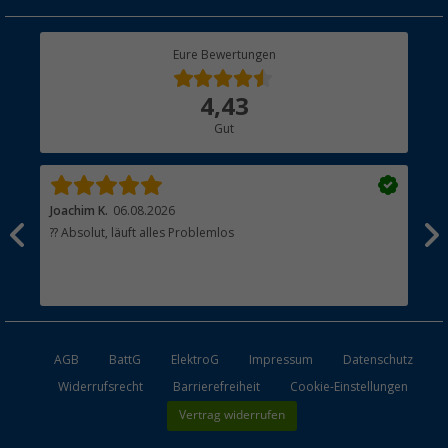
Geschenkgutschein
Rücksendung
Berger Bewusst
Eure Bewertungen
Bestellstatus
Über uns
4,43
Hauptkatalog
Gut
Händler werden
Joachim K.
06.08.2026
And
l
?? Absolut, läuft alles Problemlos
Sch
he
esen
AGB
BattG
ElektroG
Impressum
Datenschutz
Widerrufsrecht
Barrierefreiheit
Cookie-Einstellungen
Vertrag widerrufen