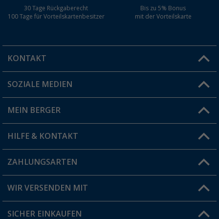
30 Tage Rückgaberecht
Bis zu 5% Bonus
100 Tage für Vorteilskartenbesitzer
mit der Vorteilskarte
KONTAKT
SOZIALE MEDIEN
Du hast eine Frage?
MEIN BERGER
Filiale finden
HILFE & KONTAKT
Vorteilskarte
Blog
ZAHLUNGSARTEN
FAQ & Kontakt
Produkttester
Versandinformationen
WIR VERSENDEN MIT
Jobs & Karriere
Click & Collect
SICHER EINKAUFEN