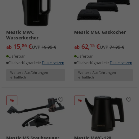
Mestic MWC
Mestic MGC Gaskocher
Wasserkocher
15,
€
62,
€
86
15
ab
UVP
19,95 €
ab
UVP
74,95 €
Lieferbar
Lieferbar
Filialverfügbarkeit:
Filiale setzen
Filialverfügbarkeit:
Filiale setzen
Weitere Ausführungen
Weitere Ausführungen
erhältlich
erhältlich
%
%
Mestic MS Staubsauger
Mestic MWC-120