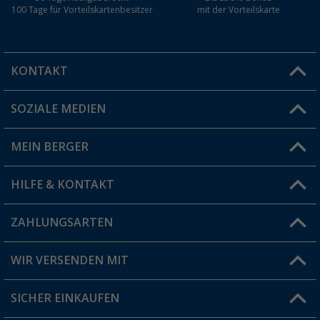
100 Tage für Vorteilskartenbesitzer
mit der Vorteilskarte
KONTAKT
SOZIALE MEDIEN
Du hast eine Frage?
MEIN BERGER
Filiale finden
HILFE & KONTAKT
Vorteilskarte
Blog
ZAHLUNGSARTEN
FAQ & Kontakt
Produkttester
Versandinformationen
WIR VERSENDEN MIT
Jobs & Karriere
Click & Collect
SICHER EINKAUFEN
Geschenkgutschein
Rücksendung