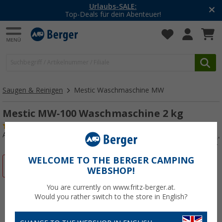
-20% auf Kleidung und Schuhe
Mit dem Aktionscode
20SSV
Saugen & Reinigen
Mestic Waschmaschine MW
Mestic MW-100 Waschmaschine 2 kg
(10)
Art.-Nr.: 448550
WELCOME TO THE BERGER CAMPING
%
WEBSHOP!
You are currently on www.fritz-berger.at.
Would you rather switch to the store in English?