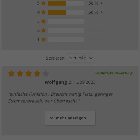
5
50 %
4
50 %
Berger Mini Wäschespinne Kunsstoff Rund 2
3
0 %
Wäscheklammern
2
0 %
(7)
1
0 %
3,
€
99
UVP
7,99 €
Neueste
Sortieren:
Verifizierte Bewertung
Wolfgang D.
12.09.2023
"einfache Funktion ..Braucht wenig Platz..geringer
Stromverbrauch. war überrascht."
mehr anzeigen