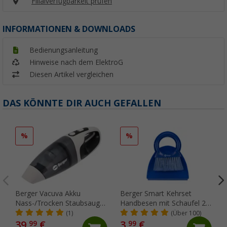
Filialverfügbarkeit prüfen
INFORMATIONEN & DOWNLOADS
Bedienungsanleitung
Hinweise nach dem ElektroG
Diesen Artikel vergleichen
DAS KÖNNTE DIR AUCH GEFALLEN
%
%
Berger Vacuva Akku
Berger Smart Kehrset
Nass-/Trocken Staubsauger
Handbesen mit Schaufel 2-
mit 230V Ladestation
tlg.
(1)
(Über 100)
39,
€
3,
€
99
99