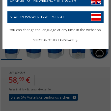
CHANGE TO THE WEBSHOP IN ENGLISH
STAY ON WWW.FRITZ-BERGER.AT
You can change the language at any time in the webshop.
SELECT ANOTHER LANGUAGE
UVP
89,95 €
58,
€
99
Preise inkl. MwSt.,
versandkostenfrei
Bis zu 5% Vorteilskartenbonus sichern