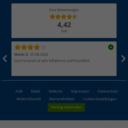
Berger Bewusst
Eure Bewertungen
Bestellstatus
Über uns
4,42
Hauptkatalog
Gut
Händler werden
Martin G.
07.08.2026
Jue
Das Personal ist sehr hilfsbereit und freundlich
Per
AGB
BattG
ElektroG
Impressum
Datenschutz
Widerrufsrecht
Barrierefreiheit
Cookie-Einstellungen
Vertrag widerrufen