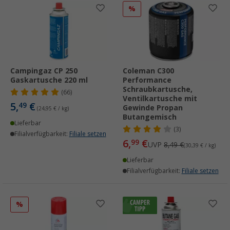
%
Campingaz CP 250
Coleman C300
Gaskartusche 220 ml
Performance
Schraubkartusche,
(66)
Ventilkartusche mit
5,
€
49
Gewinde Propan
(24,95 € / kg)
Butangemisch
Lieferbar
(3)
Filialverfügbarkeit:
Filiale setzen
6,
€
99
UVP
8,49 €
(30,39 € / kg)
Lieferbar
Filialverfügbarkeit:
Filiale setzen
%