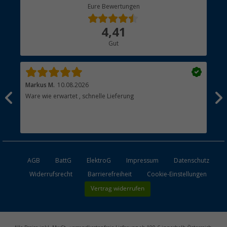
Berger Bewusst
Eure Bewertungen
Bestellstatus
Über uns
4,41
Hauptkatalog
Gut
Händler werden
Markus M.
10.08.2026
Gab
Ware wie erwartet , schnelle Lieferung
Gut
Gut
AGB
BattG
ElektroG
Impressum
Datenschutz
Widerrufsrecht
Barrierefreiheit
Cookie-Einstellungen
Vertrag widerrufen