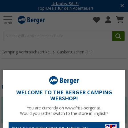
Urlaubs-SALE:
Top-Deals für dein Abenteuer!
Camping Verbrauchsartikel
Gaskartuschen
(11)
FILTER ANZEIGEN
GASKARTUSCHEN
WELCOME TO THE BERGER CAMPING
WEBSHOP!
You are currently on www.fritz-berger.at.
Would you rather switch to the store in English?