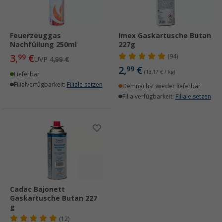
Feuerzeuggas
Imex Gaskartusche Butan
Nachfüllung 250ml
227g
3,
€
99
(94)
UVP
4,99 €
2,
€
99
(13,17 € / kg)
Lieferbar
Filialverfügbarkeit:
Filiale setzen
Demnächst wieder lieferbar
Filialverfügbarkeit:
Filiale setzen
Cadac Bajonett
Gaskartusche Butan 227
g
(12)