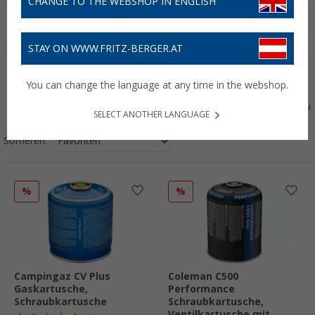
CHANGE TO THE WEBSHOP IN ENGLISH
STAY ON WWW.FRITZ-BERGER.AT
You can change the language at any time in the webshop.
Haushalt
Outdoor
Elektro
Wasseraufbereitu
SELECT ANOTHER LANGUAGE
Sortieren:
%
%
Campingaz CV Plus
Coleman C500
Gaskartusche,
Performance
Schraubkartusche
Schraubkartusche,
Ventilkartusche mit