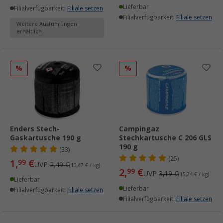
Lieferbar
Filialverfügbarkeit:
Filiale setzen
Filialverfügbarkeit:
Filiale setzen
Weitere Ausführungen
erhältlich
%
%
Enders Stech-
Campingaz
Gaskartusche 190 g
Stechkartusche C 206 GLS
190 g
(33)
(25)
1,
€
99
UVP
2,49 €
(10,47 € / kg)
2,
€
99
UVP
3,19 €
(15,74 € / kg)
Lieferbar
Lieferbar
Filialverfügbarkeit:
Filiale setzen
Filialverfügbarkeit:
Filiale setzen