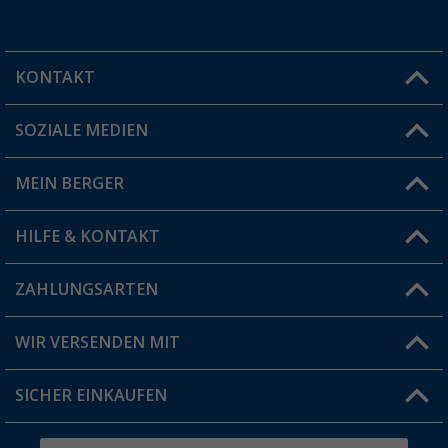
KONTAKT
SOZIALE MEDIEN
Du hast eine Frage?
MEIN BERGER
Filiale finden
HILFE & KONTAKT
Vorteilskarte
Blog
ZAHLUNGSARTEN
FAQ & Kontakt
Produkttester
Versandinformationen
WIR VERSENDEN MIT
Jobs & Karriere
Click & Collect
SICHER EINKAUFEN
Geschenkgutschein
Rücksendung