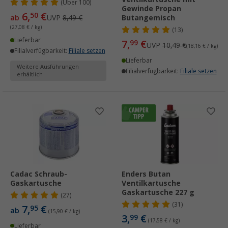
(
Über
100)
Gewinde Propan
6,
€
50
ab
UVP
8,49 €
Butangemisch
(27,08 € / kg)
(13)
Lieferbar
7,
€
99
UVP
10,49 €
(18,16 € / kg)
Filialverfügbarkeit:
Filiale setzen
Lieferbar
Weitere Ausführungen
Filialverfügbarkeit:
Filiale setzen
erhältlich
Cadac Schraub-
Enders Butan
Gaskartusche
Ventilkartusche
Gaskartusche 227 g
(27)
(31)
7,
€
95
ab
(15,90 € / kg)
3,
€
99
(17,58 € / kg)
Lieferbar