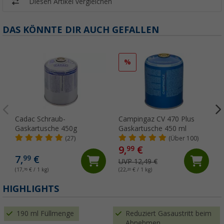
Diesen Artikel vergleichen
DAS KÖNNTE DIR AUCH GEFALLEN
%
Cadac Schraub-
Campingaz CV 470 Plus
Gaskartusche 450g
Gaskartusche 450 ml
(27)
(Über 100)
9,
€
99
7,
€
99
UVP 12,49 €
(17,
76
€ / 1 kg)
(22,
20
€ / 1 kg)
(
HIGHLIGHTS
190 ml Füllmenge
Reduziert Gasaustritt beim
Abnehmen