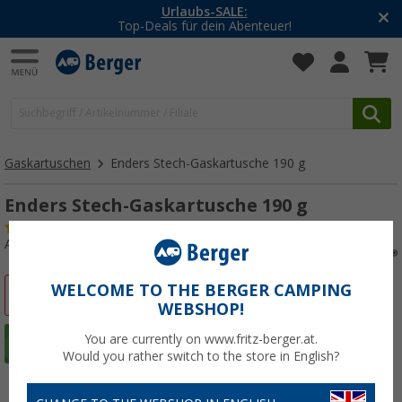
Urlaubs-SALE:
Top-Deals für dein Abenteuer!
Gaskartuschen
Enders Stech-Gaskartusche 190 g
Enders Stech-Gaskartusche 190 g
(33)
Art.-Nr.: 458930
WELCOME TO THE BERGER CAMPING
%
WEBSHOP!
You are currently on www.fritz-berger.at.
Would you rather switch to the store in English?