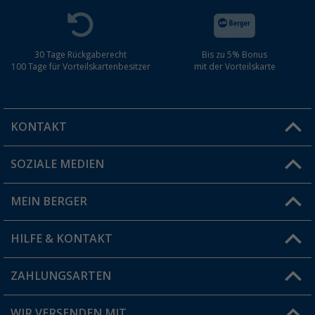
30 Tage Rückgaberecht
Bis zu 5% Bonus
100 Tage für Vorteilskartenbesitzer
mit der Vorteilskarte
KONTAKT
SOZIALE MEDIEN
Du hast eine Frage?
MEIN BERGER
Filiale finden
HILFE & KONTAKT
Vorteilskarte
Blog
ZAHLUNGSARTEN
FAQ & Kontakt
Produkttester
Versandinformationen
WIR VERSENDEN MIT