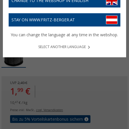
CHANGE TO THE WEBSHOP IN ENGLISH
STAY ON WWW.FRITZ-BERGER.AT
You can change the language at any time in the webshop.
SELECT ANOTHER LANGUAGE
UVP
2,49 €
1,
€
99
10,
€ / kg
47
Preise inkl. MwSt.,
zzgl. Versandkosten
Bis zu 5% Vorteilskartenbonus sichern