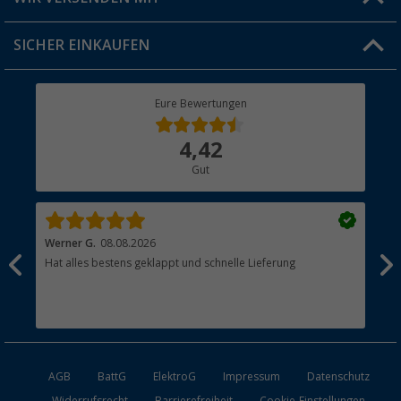
Jobs & Karriere
Click & Collect
SICHER EINKAUFEN
Geschenkgutschein
Rücksendung
Berger Bewusst
Eure Bewertungen
Bestellstatus
Über uns
4,42
Hauptkatalog
Gut
Händler werden
Werner G.
08.08.2026
Alb
Hat alles bestens geklappt und schnelle Lieferung
pas
AGB
BattG
ElektroG
Impressum
Datenschutz
Widerrufsrecht
Barrierefreiheit
Cookie-Einstellungen