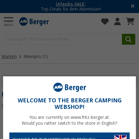
Urlaubs-SALE:
Top-Deals für dein Abenteuer!
Marken
Maxxpro
(1)
FILTER ANZEIGEN
MAXXPRO
WELCOME TO THE BERGER CAMPING
Sortieren:
WEBSHOP!
You are currently on www.fritz-berger.at.
Would you rather switch to the store in English?
%