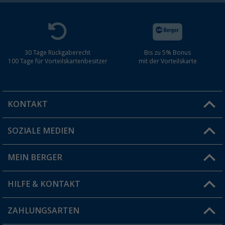
30 Tage Rückgaberecht
Bis zu 5% Bonus
100 Tage für Vorteilskartenbesitzer
mit der Vorteilskarte
KONTAKT
SOZIALE MEDIEN
Du hast eine Frage?
MEIN BERGER
Filiale finden
HILFE & KONTAKT
Vorteilskarte
Blog
ZAHLUNGSARTEN
FAQ & Kontakt