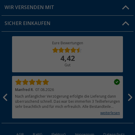
Produkttester
Versandinformationen
WIR VERSENDEN MIT
Jobs & Karriere
Click & Collect
SICHER EINKAUFEN
Geschenkgutschein
Rücksendung
Berger Bewusst
Eure Bewertungen
Bestellstatus
Über uns
4,42
Hauptkatalog
Gut
Händler werden
Manfred R.
07.08.2026
Han
Nach anfänglicher Verzögerung erfolgte die Lieferung dann
Sen
überraschend schnell. Das war bei immerhin 3 Teillieferungen
Lie
sehr beachtlich und für mich erfreulich. Alle Bestandteile
waren gut verpackt und in Ordnung. Das Gerät (Gasgrill)
weiterlesen
funktioniert bestens
AGB
BattG
ElektroG
Impressum
Datenschutz