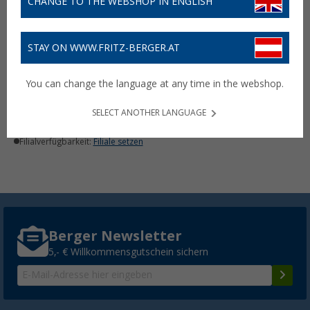
CHANGE TO THE WEBSHOP IN ENGLISH
STAY ON WWW.FRITZ-BERGER.AT
Maxxpro Haustier
Autositzbezug 155 x 104 x
You can change the language at any time in the webshop.
33 cm
15,
€
99
UVP
19,99 €
SELECT ANOTHER LANGUAGE
Lieferbar
Filialverfügbarkeit:
Filiale setzen
Berger Newsletter
5,- € Willkommensgutschein sichern