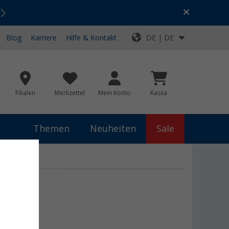
Urlaubs-SALE:
Top-Deals für dein Abenteuer!
Blog
Karriere
Hilfe & Kontakt
DE | DE
Filialen
Merkzettel
Mein Konto
Kassa
Themen
Neuheiten
Sale