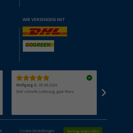
WIR VERSENDEN MIT
Wolfgang G.
05.08.2026
Andreas E.
0
Sehr schnelle Lieferung, gute Ware.
Schnelle Lief
Vertrag widerrufen
it
Cookie-Einstellungen