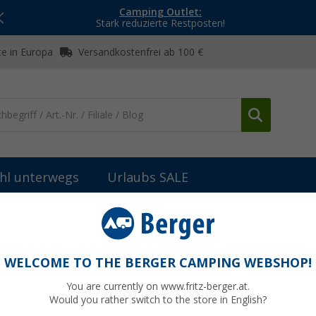
Camping Outlet:
Stark reduzierte Restposten!
e in Europa
Versandkostenfrei ab 100 €
hl unterwegs
Urlaubs SALE
WELCOME TO THE BERGER CAMPING WEBSHOP!
POWER
You are currently on www.fritz-berger.at.
Would you rather switch to the store in English?