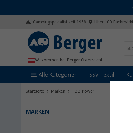
-20% auf Kleidung und Schuhe
Mit dem Aktionscode
20SSV
Campingspezialist seit 1958
Über 100 Fachmärkt
Willkommen bei Berger Österreich!
Alle Kategorien
SSV Textil
Kü
Startseite
Marken
TBB Power
MARKEN
TBB 