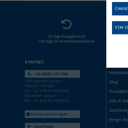
CHANG
STAY 
30 Tage Rückgaberecht
100 Tage für Vorteilskartenbesitzer
KONTAKT
MEIN BE
Vorteilska
+43 (0)662 / 872 900
Öffnungszeiten Service:
Blog
Februar - Oktober:
Mo. - Sa.: 8:00 bis 20:00 Uhr
Produktte
November - Januar:
Mo. - Sa.: 8:00 bis 18:00 Uhr
Jobs & Kar
Geschenk
Du hast eine Frage?
Berger B
Filialfinder