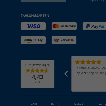
Über uns
ZAHLUNGSARTEN
Eure Bewertungen
Jan F.
05.08.2026
Thomas D.
05.08.2026
Tolle Online Bestellung, schnelle Lieferung,
Top Ware, top Ablauf, 
4,43
1a Produkt.
Gut
AGB
BattG
ElektroG
Impr