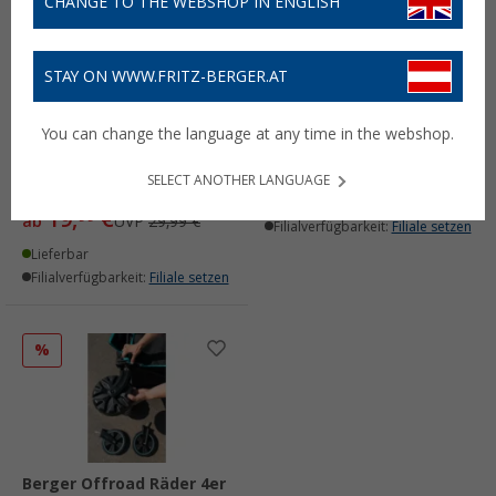
CHANGE TO THE WEBSHOP IN ENGLISH
STAY ON WWW.FRITZ-BERGER.AT
Berger Straßenräder 4er
Set für den Gelände
You can change the language at any time in the webshop.
Bollerwagen schwarz
Berger Sonnendach für
Berger Bollerwagen
17,
€
99
UVP
19,99 €
SELECT ANOTHER LANGUAGE
(9)
Lieferbar
19,
€
99
ab
UVP
29,99 €
Filialverfügbarkeit:
Filiale setzen
Lieferbar
Filialverfügbarkeit:
Filiale setzen
%
Berger Offroad Räder 4er