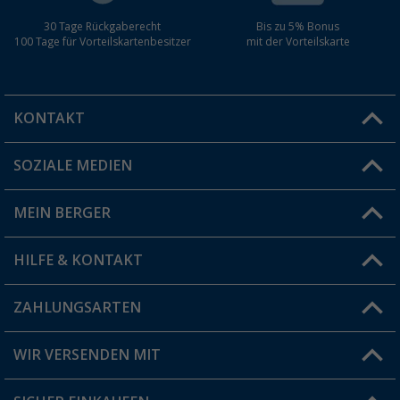
30 Tage Rückgaberecht
Bis zu 5% Bonus
100 Tage für Vorteilskartenbesitzer
mit der Vorteilskarte
KONTAKT
SOZIALE MEDIEN
Du hast eine Frage?
MEIN BERGER
Filiale finden
HILFE & KONTAKT
Vorteilskarte
Blog
ZAHLUNGSARTEN
FAQ & Kontakt
Produkttester
Versandinformationen
WIR VERSENDEN MIT
Jobs & Karriere
Click & Collect