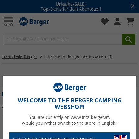
Urlaubs-SALE:
Top-Deals für dein Abenteuer!
Ersatzteile Berger
Ersatzteile Berger Bollerwagen
(3)
FILTER ANZEIGEN
ERSATZTEILE BERGER BOLLERWAGEN
WELCOME TO THE BERGER CAMPING
Sortieren:
WEBSHOP!
You are currently on www.fritz-berger.at.
Would you rather switch to the store in English?
%
%