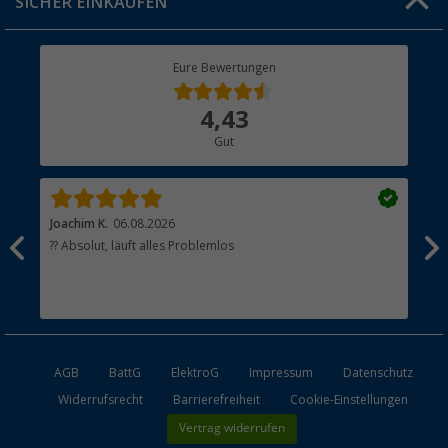
SICHER EINKAUFEN
Geschenkgutschein
Rücksendung
Berger Bewusst
Eure Bewertungen
Bestellstatus
Über uns
4,43
Hauptkatalog
Gut
Händler werden
Joachim K.
06.08.2026
And
l
?? Absolut, läuft alles Problemlos
Sch
he
esen
AGB
BattG
ElektroG
Impressum
Datenschutz
Widerrufsrecht
Barrierefreiheit
Cookie-Einstellungen
Vertrag widerrufen