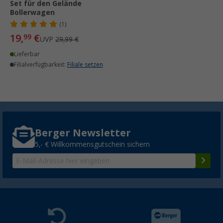
Set für den Gelände
Bollerwagen
(1)
19,
€
99
UVP
29,99 €
Lieferbar
Filialverfügbarkeit:
Filiale setzen
Berger Newsletter
5,- € Willkommensgutschein sichern