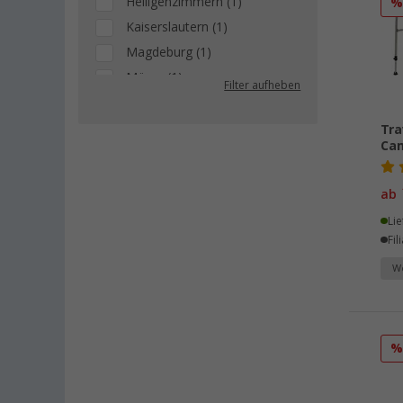
Heiligenzimmern (1)
Kaiserslautern (1)
Magdeburg (1)
Möser (1)
Filter aufheben
Mülheim an der Ruhr (1)
Nieuwerkerk (NL) (1)
Tra
Cam
Nürnberg (1)
Salzburg (AT) (1)
ab
Schongau (1)
Lie
Unterhaching (1)
Fil
Waldstetten (2)
We