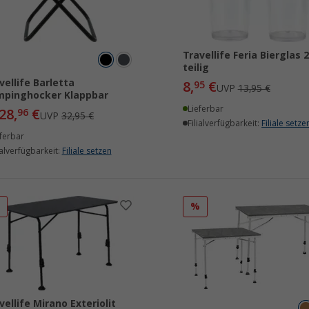
Travellife Feria Bierglas 2
teilig
vellife Barletta
8,
€
95
UVP
13,95 €
pinghocker Klappbar
Lieferbar
28,
€
96
UVP
32,95 €
Filialverfügbarkeit:
Filiale setze
ferbar
ialverfügbarkeit:
Filiale setzen
%
%
vellife Mirano Exteriolit