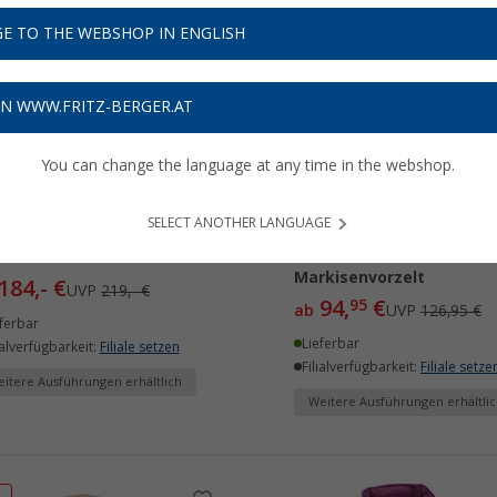
E TO THE WEBSHOP IN ENGLISH
%
%
ON WWW.FRITZ-BERGER.AT
You can change the language at any time in the webshop.
SELECT ANOTHER LANGUAGE
vellife Scala Seitenwand
Travellife Scala
 Markise
Vorderwandfenster für
Markisenvorzelt
184,- €
UVP
219,- €
94,
€
95
ab
UVP
126,95 €
ferbar
Lieferbar
ialverfügbarkeit:
Filiale setzen
Filialverfügbarkeit:
Filiale setze
itere Ausführungen erhältlich
Weitere Ausführungen erhältlic