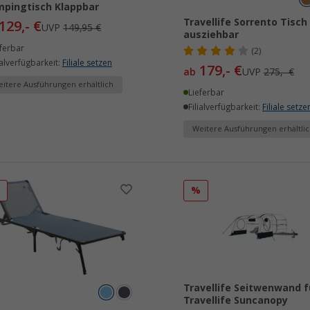
pingtisch Klappbar
Travellife Sorrento Tisch
129,- €
UVP
149,95 €
ausziehbar
ferbar
(2)
ialverfügbarkeit:
Filiale setzen
179,- €
ab
UVP
275,- €
itere Ausführungen erhältlich
Lieferbar
Filialverfügbarkeit:
Filiale setze
Weitere Ausführungen erhältlic
%
%
Travellife Seitwenwand f
Travellife Suncanopy