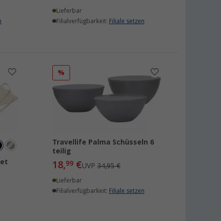
Lieferbar
n
Filialverfügbarkeit:
Filiale setzen
%
Travellife Palma Schüsseln 6
teilig
set
18,
€
99
UVP
34,95 €
Lieferbar
Filialverfügbarkeit:
Filiale setzen