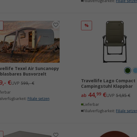
Filialverfügbarkeit:
Filiale setze
%
%
vellife Texel Air Suncanopy
blasbares Busvorzelt
Travellife Lago Compact
9,- €
UVP
599,- €
Campingstuhl Klappbar
ferbar
44,
€
99
ab
UVP
54,95 €
ialverfügbarkeit:
Filiale setzen
Lieferbar
Filialverfügbarkeit:
Filiale setze
%