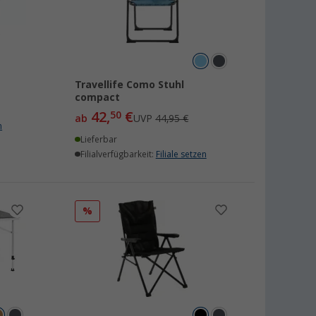
Travellife Como Stuhl
compact
42,
€
50
ab
UVP
44,95 €
n
Lieferbar
Filialverfügbarkeit:
Filiale setzen
%