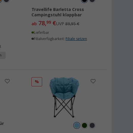
Travellife Barletta Cross
Campingstuhl klappbar
78,
€
99
ab
UVP
89,95 €
Lieferbar
Filialverfügbarkeit:
Filiale setzen
n
h
%
ür