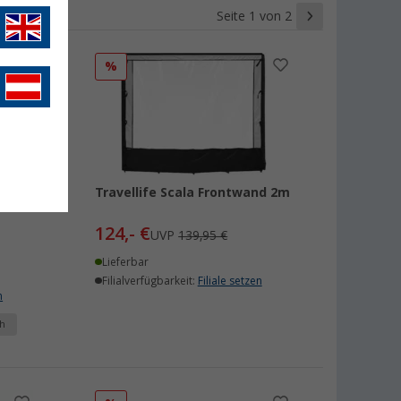
Seite 1 von 2
%
Travellife Scala Frontwand 2m
124,- €
UVP
139,95 €
Lieferbar
Filialverfügbarkeit:
Filiale setzen
n
h