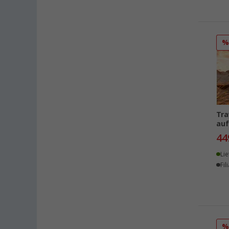
Tra
auf
44
Lie
Fil