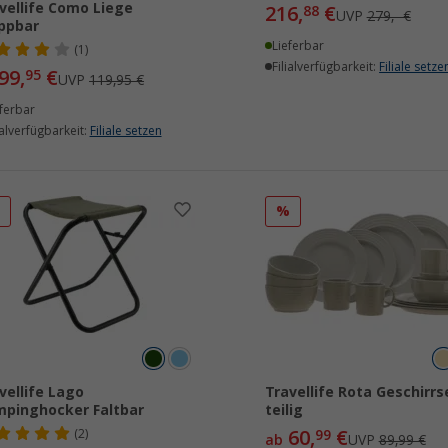
vellife Como Liege
216,
€
88
UVP
279,- €
ppbar
Lieferbar
(1)
Filialverfügbarkeit:
Filiale setze
99,
€
95
UVP
119,95 €
ferbar
ialverfügbarkeit:
Filiale setzen
%
%
vellife Lago
Travellife Rota Geschirrs
pinghocker Faltbar
teilig
60,
€
(2)
99
ab
UVP
89,99 €