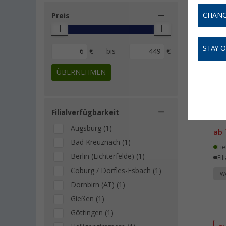
CHANG
Preis
STAY 
€
bis
€
ÜBERNEHMEN
Tra
Filialverfügbarkeit
für
Augsburg (1)
ab
Bad Kreuznach (1)
Lie
Berlin (Lichterfelde) (1)
Fil
Coburg / Dörfles-Esbach (1)
We
Dornbirn (AT) (1)
Gießen (1)
Göttingen (1)