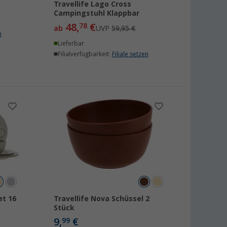
Travellife Lago Cross
Campingstuhl Klappbar
48,
€
78
ab
UVP
59,95 €
n
Lieferbar
Filialverfügbarkeit:
Filiale setzen
et 16
Travellife Nova Schüssel 2
Stück
9,
€
99