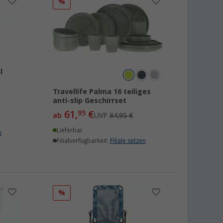
%
l
Travellife Palma 16 teiliges
anti-slip Geschirrset
61,
€
95
ab
UVP
84,95 €
Lieferbar
n
Filialverfügbarkeit:
Filiale setzen
%