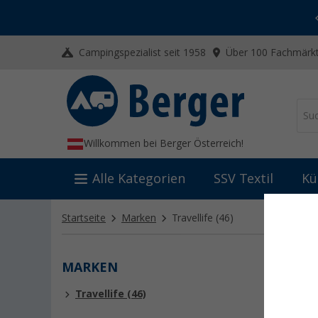
-20% auf Kleidung und Schuhe
Mit dem Aktionscode
20SSV
Campingspezialist seit 1958
Über 100 Fachmärkt
Willkommen bei Berger Österreich!
Alle Kategorien
SSV Textil
Kü
Startseite
Marken
Travellife
(46)
MARKEN
TRAV
Travellife (46)