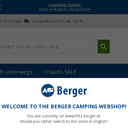
Camping Outlet:
Stark reduzierte Restposten!
e in Europa
Versandkostenfrei ab 100 €
hl unterwegs
Urlaubs SALE
WELCOME TO THE BERGER CAMPING WEBSHOP!
ELLIFE
You are currently on www.fritz-berger.at.
Would you rather switch to the store in English?