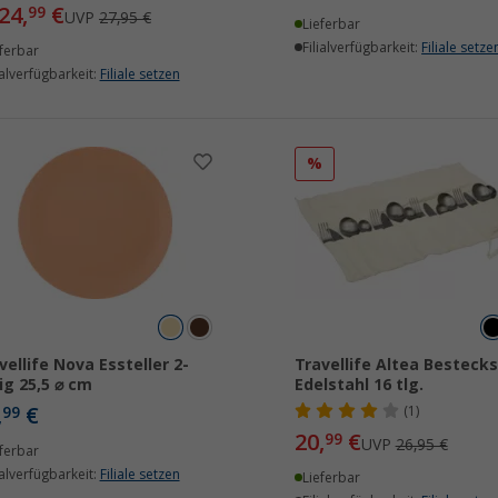
24,
€
99
UVP
27,95 €
Lieferbar
Filialverfügbarkeit:
Filiale setze
ferbar
ialverfügbarkeit:
Filiale setzen
%
vellife Nova Essteller 2-
Travellife Altea Besteck
lig 25,5 ⌀ cm
Edelstahl 16 tlg.
,
€
99
(1)
20,
€
99
UVP
26,95 €
ferbar
ialverfügbarkeit:
Filiale setzen
Lieferbar