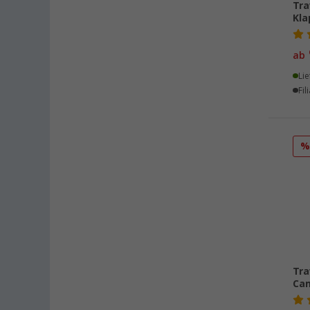
Tra
Kla
ab
Lie
Fil
Tra
Cam