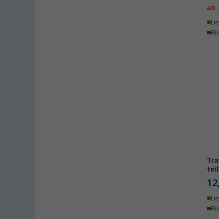
ab
Lie
Fil
Tra
tei
12
Lie
Fil