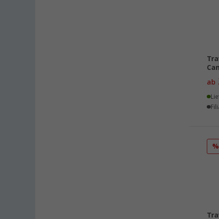
Tra
Cam
ab
Lie
Fil
Tra