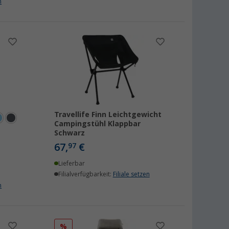
n
Travellife Finn Leichtgewicht
Campingstühl Klappbar
Schwarz
67,
€
97
Lieferbar
Filialverfügbarkeit:
Filiale setzen
n
%