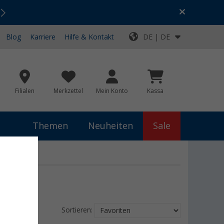
Urlaubs-SALE:
Top-Deals für dein Abenteuer!
Blog
Karriere
Hilfe & Kontakt
DE | DE
Filialen
Merkzettel
Mein Konto
Kassa
Themen
Neuheiten
Sale
Sortieren: