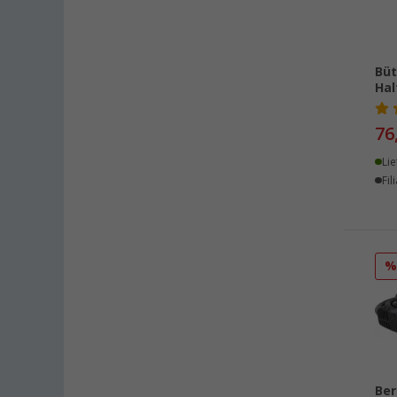
Kesselsdorf (4)
Kiel (7)
Klagenfurt (5)
Büt
Hal
Klettgau / Erzingen (5)
Kolbermoor (1)
76
Leipzig - Wiedemar (7)
Lie
Leverkusen (6)
Fil
Linz/Traun (AT) (5)
Losheim (1)
Lyon (FR) (11)
Magdeburg (7)
Moormerland (7)
Möser (7)
Mülheim an der Ruhr (4)
Mülheim-Kärlich (10)
Ber
Neu-Ulm (6)