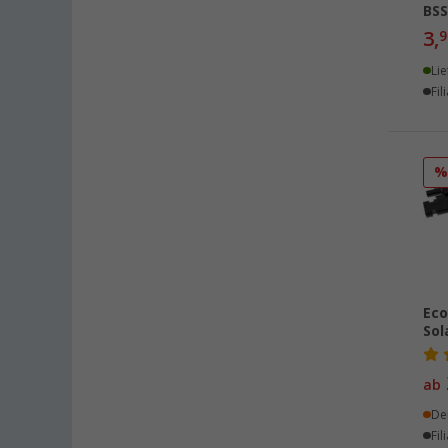
BSS
Neuenburg am Rhein (7)
3,
9
Neumarkt (7)
Lie
Neustadt Dosse (3)
Fil
Neustrelitz (10)
Nieuwegein (NL) (3)
Nieuwerkerk (NL) (2)
Nottuln (6)
Nürnberg (5)
Oberhausen (4)
Offenburg (8)
Osnabrück (5)
Eco
Overath (5)
Sol
Paderborn (4)
ab
Pfullingen (2)
Quickborn (5)
De
Fil
Rennes (FR) (6)