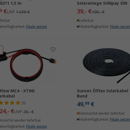
0211 1,5 m
Solaranlage SUNpay 300
€
39,- €
9
UVP
14,99 €
108,- €
ferbar
Lieferbar
ialverfügbarkeit:
Filiale setzen
Filialverfügbarkeit:
Filiale setze
%
Flow MC4 - XT60i
Sunset Ölflex Solarkabel
arkabel
Bund
49,
€
(3)
99
24,- €
UVP
29,- €
Demnächst wieder lieferbar
Filialverfügbarkeit:
Filiale setze
mnächst wieder lieferbar
ialverfügbarkeit:
Filiale setzen