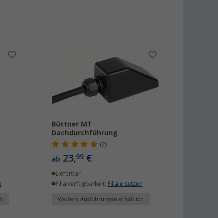
Büttner MT
Dachdurchführung
(2)
23,
€
99
ab
Lieferbar
n
Filialverfügbarkeit:
Filiale setzen
h
Weitere Ausführungen erhältlich