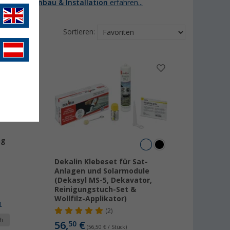
 Kategorie
Einbau & Installation
erfahren...
Sortieren:
ng
Dekalin Klebeset für Sat-
Anlagen und Solarmodule
(Dekasyl MS-5, Dekavator,
Reinigungstuch-Set &
Wollfilz-Applikator)
n
(2)
h
56,
€
50
(56,50 € / Stück)