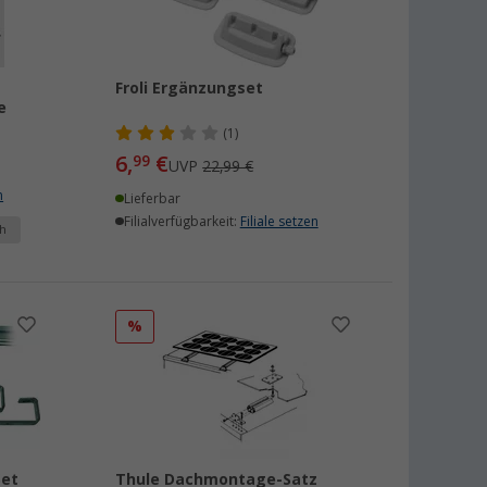
Froli Ergänzungset
e
(1)
6,
€
99
UVP
22,99 €
n
Lieferbar
Filialverfügbarkeit:
Filiale setzen
h
%
Set
Thule Dachmontage-Satz