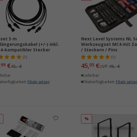
set 5 m
Next Level Systems NL So
längerungskabel (+/-) inkl.
Werkzeugset MC4 mit Z
4-kompatibler Stecker
/ Steckern / Pins
(1)
(1)
,
€
45,
€
99
05
45,- €
UVP
49,- €
ferbar
Lieferbar
ialverfügbarkeit:
Filiale setzen
Filialverfügbarkeit:
Filiale setze
%
%