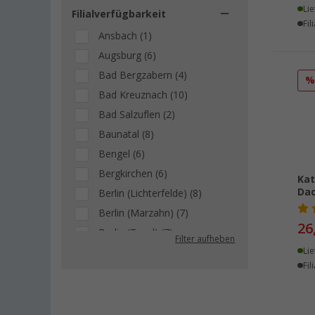
Lie
Filialverfügbarkeit
Fil
Ansbach (1)
Augsburg (6)
Bad Bergzabern (4)
Bad Kreuznach (10)
Bad Salzuflen (2)
Baunatal (8)
Bengel (6)
Bergkirchen (6)
Kat
Dac
Berlin (Lichterfelde) (8)
Berlin (Marzahn) (7)
26
Berlin (Tegel) (7)
Filter aufheben
Lie
Bielefeld (6)
Fil
Bindlach (5)
Bischofsheim (7)
Bocholt (5)