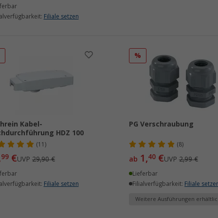
ferbar
ialverfügbarkeit:
Filiale setzen
%
%
hrein Kabel-
PG Verschraubung
hdurchführung HDZ 100
(11)
(8)
,
€
1,
€
99
40
UVP
29,90 €
ab
UVP
2,99 €
ferbar
Lieferbar
ialverfügbarkeit:
Filiale setzen
Filialverfügbarkeit:
Filiale setze
Weitere Ausführungen erhältlic