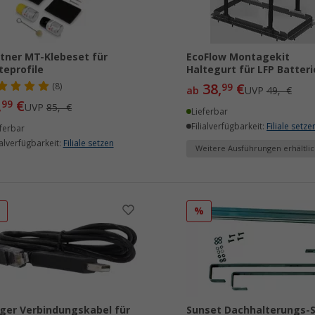
tner MT-Klebeset für
EcoFlow Montagekit
teprofile
Haltegurt für LFP Batteri
38,
€
(8)
99
ab
UVP
49,- €
,
€
99
UVP
85,- €
Lieferbar
Filialverfügbarkeit:
Filiale setze
ferbar
ialverfügbarkeit:
Filiale setzen
Weitere Ausführungen erhältlic
%
%
ger Verbindungskabel für
Sunset Dachhalterungs-