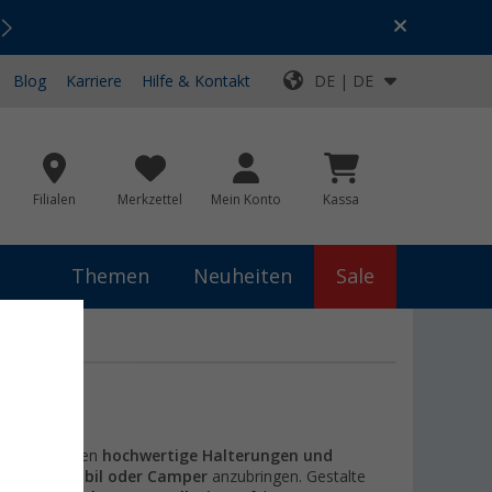
Urlaubs-SALE:
Top-Deals für dein Abenteuer!
Blog
Karriere
Hilfe & Kontakt
DE | DE
Filialen
Merkzettel
Mein Konto
Kassa
Themen
Neuheiten
Sale
age
. Wir bieten
hochwertige Halterungen und
, Wohnmobil oder Camper
anzubringen. Gestalte