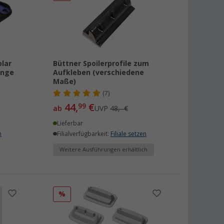
lar
Büttner Spoilerprofile zum
ange
Aufkleben (verschiedene
Maße)
(7)
44,
€
99
ab
UVP
48,- €
Lieferbar
n
Filialverfügbarkeit:
Filiale setzen
Weitere Ausführungen erhältlich
%