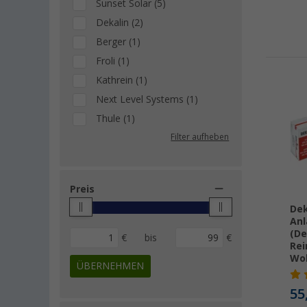
Sunset Solar (5)
Dekalin (2)
Berger (1)
Froli (1)
Kathrein (1)
Next Level Systems (1)
Thule (1)
Filter aufheben
Preis
Dek
Anl
(De
€
bis
€
Rei
Wol
ÜBERNEHMEN
55