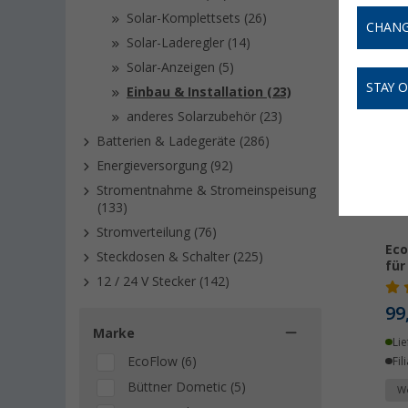
deine
mo
Solar-Komplettsets (26)
CHANG
Solar-Laderegler (14)
Solar-Anzeigen (5)
STAY 
Einbau & Installation (23)
anderes Solarzubehör (23)
Batterien & Ladegeräte (286)
Energieversorgung (92)
Stromentnahme & Stromeinspeisung
(133)
Stromverteilung (76)
Eco
Steckdosen & Schalter (225)
für
12 / 24 V Stecker (142)
99
Marke
Lie
EcoFlow (6)
Fil
Büttner Dometic (5)
We