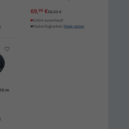
69,
€
99
88,50 €
Online ausverkauft
n
Filialverfügbarkeit:
Filiale setzen
 10 m
n