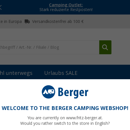
Camping Outlet:
Stark reduzierte Restposten!
e in Europa
Versandkostenfrei ab 100 €
hl unterwegs
Urlaubs SALE
 & Installation
(23)
WELCOME TO THE BERGER CAMPING WEBSHOP!
AU & INSTALLATION
You are currently on www.fritz-berger.at.
bei Fritz Berger die ideale Lösung zur
Installation deiner Solaranl
Would you rather switch to the store in English?
gungen
, um deine
mobile Solaranlage
sicher an deinem
Wohnwagen