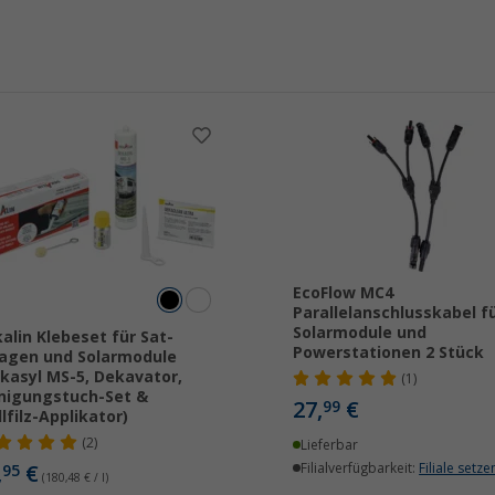
EcoFlow MC4
Parallelanschlusskabel f
Solarmodule und
alin Klebeset für Sat-
Powerstationen 2 Stück
agen und Solarmodule
kasyl MS-5, Dekavator,
(1)
nigungstuch-Set &
27,
€
99
lfilz-Applikator)
(2)
Lieferbar
,
€
Filialverfügbarkeit:
Filiale setze
95
(180,48 € / l)