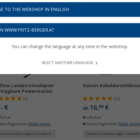
bile Energiequelle
effizient und zuverlässig.
Jetzt mehr über unsere
E TO THE WEBSHOP IN ENGLISH
ON WWW.FRITZ-BERGER.AT
You can change the language at any time in the webshop.
SELECT ANOTHER LANGUAGE
Flow Landstromadapter
Sunset Kabeldurchführu
 tragbare Powerstation
(2)
(22)
,- €
16,
€
99
ab
ferbar
Lieferbar
ialverfügbarkeit:
Filiale setzen
Filialverfügbarkeit:
Filiale setze
itere Ausführungen erhältlich
Weitere Ausführungen erhältlic