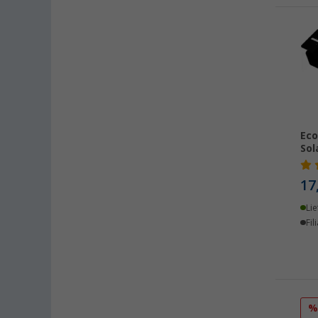
Bordeaux (FR) (6)
Braunschweig (8)
Buchholz (5)
Chartres (FR) (3)
Coburg / Dörfles-Esbach (4)
Cottbus (5)
Cuxhaven (3)
Eco
Sol
Deggendorf (3)
Dettingen unter Teck (3)
17
Dornbirn (AT) (5)
Lie
Eisenach (2)
Fil
Ellingen (1)
Erfurt (9)
Eriskirch (9)
Frankfurt am Main (8)
Freiburg (7)