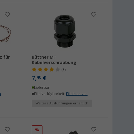
z für
Büttner MT
Kabelverschraubung
(3)
7,
€
40
Lieferbar
n
Filialverfügbarkeit:
Filiale setzen
Weitere Ausführungen erhältlich
%