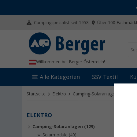
-20% auf Kleidung und Schuhe
Mit dem Aktionscode
20SSV
Campingspezialist seit 1958
Über 100 Fachmärkt
Willkommen bei Berger Österreich!
Alle Kategorien
SSV Textil
Kü
Startseite
Elektro
Camping-Solaranlagen
Einbau
ELEKTRO
EINB
Camping-Solaranlagen (129)
Entdecke 
Befesti
Solarmodule (40)