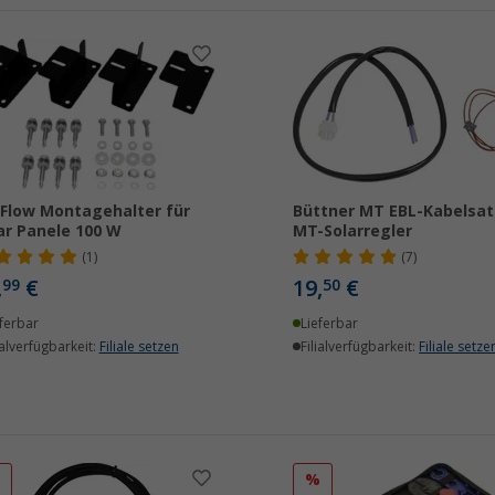
Flow Montagehalter für
Büttner MT EBL-Kabelsat
ar Panele 100 W
MT-Solarregler
(1)
(7)
,
€
19,
€
99
50
ferbar
Lieferbar
ialverfügbarkeit:
Filiale setzen
Filialverfügbarkeit:
Filiale setze
%
%