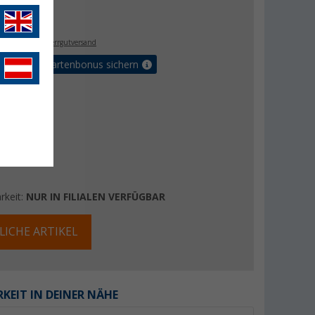
€
9
. MwSt.,
zzgl. Sperrgutversand
5% Vorteilskartenbonus sichern
rkeit:
NUR IN FILIALEN VERFÜGBAR
LICHE ARTIKEL
KEIT IN DEINER NÄHE