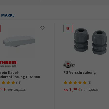
R MARKE
%
rein Kabel-
PG Verschraubung
durchführung HDZ 100
(11)
(8)
€
1,
€
99
40
UVP
29,90 €
ab
UVP
2,99 €