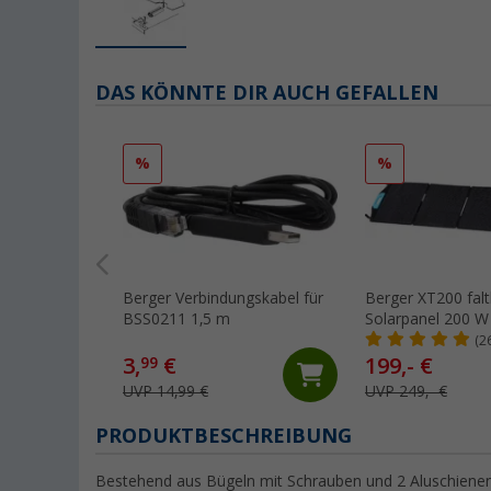
DAS KÖNNTE DIR AUCH GEFALLEN
%
%
Berger Verbindungskabel für
Berger XT200 fal
BSS0211 1,5 m
Solarpanel 200 W
(2
3,
€
199,- €
99
UVP 14,99 €
UVP 249,- €
PRODUKTBESCHREIBUNG
Bestehend aus Bügeln mit Schrauben und 2 Aluschienen,