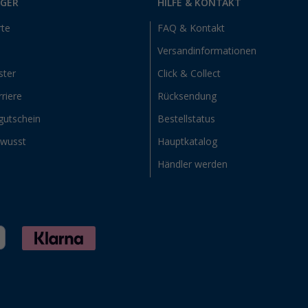
RGER
HILFE & KONTAKT
rte
FAQ & Kontakt
Versandinformationen
ster
Click & Collect
riere
Rücksendung
gutschein
Bestellstatus
ewusst
Hauptkatalog
Händler werden