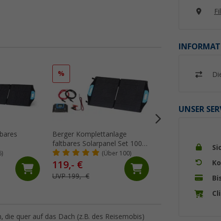
Fi
INFORMAT
%
%
Di
UNSER SER
tbares
Berger Komplettanlage
Berger FX200 Flexi
faltbares Solarpanel Set 100
Solarpanel 200 W
Si
W inkl. Laderegler
6)
(Über 100)
(6)
Ko
119,- €
133,
€
61
UVP 199,- €
UVP 175,63 €
Bi
Cl
 die quer auf das Dach (z.B. des Reisemobis)