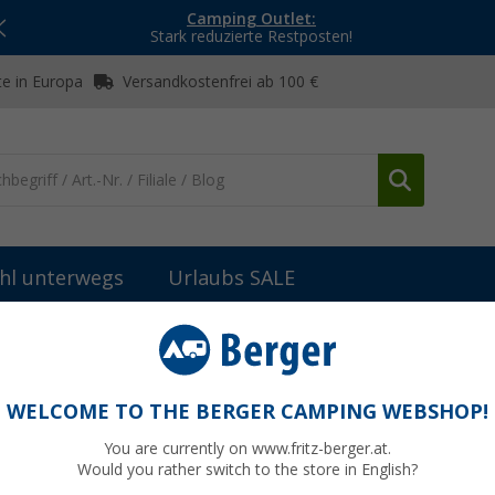
Camping Outlet:
Stark reduzierte Restposten!
e in Europa
Versandkostenfrei ab 100 €
hl unterwegs
Urlaubs SALE
 & Installation
Thule Dachmontage-Satz
WELCOME TO THE BERGER CAMPING WEBSHOP!
You are currently on www.fritz-berger.at.
Would you rather switch to the store in English?
bisher
88