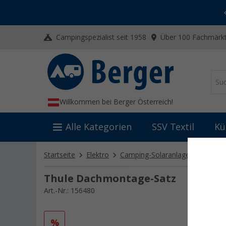
-20% auf Kleidung und Schuhe
Mit dem Aktionscode
20SSV
Campingspezialist seit 1958
Über 100 Fachmärkt
Willkommen bei Berger Österreich!
Alle Kategorien
SSV Textil
Kü
Startseite
Elektro
Camping-Solaranlagen
Einbau
Thule Dachmontage-Satz
Art.-Nr.: 156480
%