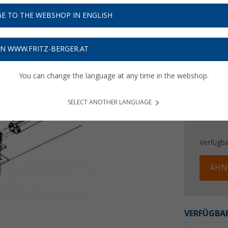
69,
9
E TO THE WEBSHOP IN ENGLISH
Preise inkl
Bis zu 
ON WWW.FRITZ-BERGER.AT
You can change the language at any time in the webshop.
SELECT ANOTHER LANGUAGE
Verfügba
ÄHN
VERFÜGBAR