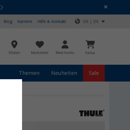
Urlaubs-SALE:
Top-Deals für dein Abenteuer!
Blog
Karriere
Hilfe & Kontakt
DE | DE
Filialen
Merkzettel
Mein Konto
Kassa
Themen
Neuheiten
Sale
,50 €