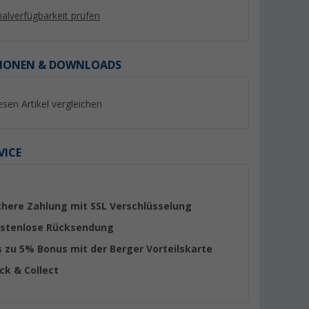
lialverfügbarkeit prüfen
IONEN & DOWNLOADS
%
%
esen Artikel vergleichen
VICE
bles
Berger PX150 starres
Victron SmartSola
Solarpanel 150 W
100/20 Solarladereg
chere Zahlung mit SSL Verschlüsselung
Bluetooth und Las
(7)
(4)
für Batteriespannu
stenlose Rücksendung
159,- €
92,
€
99
12/24/48 V Nennla
UVP 179,- €
UVP 114,24 €
s zu 5% Bonus mit der Berger Vorteilskarte
A
ick & Collect