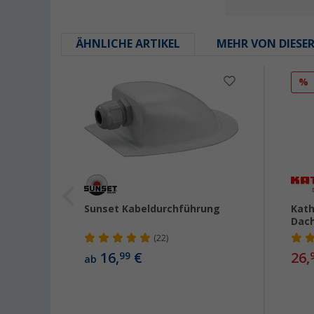
ÄHNLICHE ARTIKEL
MEHR VON DIESE
%
t-
Sunset Kabeldurchführung
Kath
le
Dach
or,
(22)
16,
€
26,
99
ab