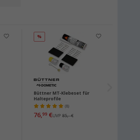
%
Büttner MT-Klebeset für
Büttn
Halteprofile
MT-So
(8)
76,
€
19,
99
50
UVP
85,- €