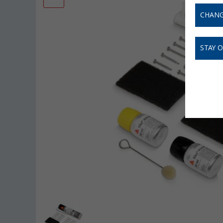
CHANG
STAY 