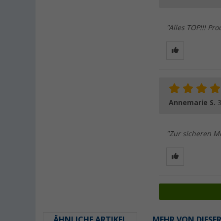
"Alles TOP!!! Pro
Annemarie S.
3
"Zur sicheren Mo
ÄHNLICHE ARTIKEL
MEHR VON DIESE