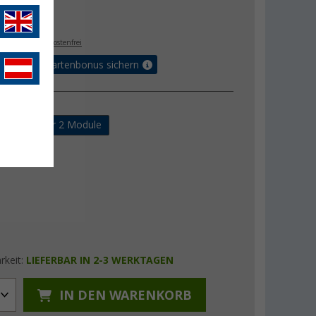
€
9
. MwSt.,
versandkostenfrei
5% Vorteilskartenbonus sichern
ung
Modul
für 2 Module
rkeit:
LIEFERBAR IN 2-3 WERKTAGEN
IN DEN WARENKORB