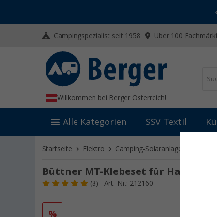
-20% auf Kleidung und Schuhe
Mit dem Aktionscode
20SSV
Campingspezialist seit 1958
Über 100 Fachmärkt
Willkommen bei Berger Österreich!
Alle Kategorien
SSV Textil
Kü
Startseite
Elektro
Camping-Solaranlagen
Einbau
Büttner MT-Klebeset für Halteprofi
(8)
Art.-Nr.: 212160
%