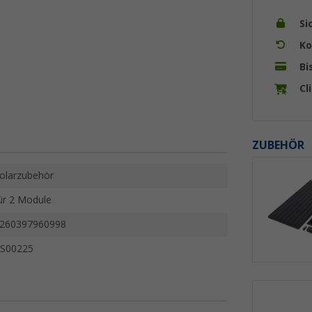
Si
Ko
Bi
Cl
ZUBEHÖR
olarzubehör
ür 2 Module
260397960998
S00225