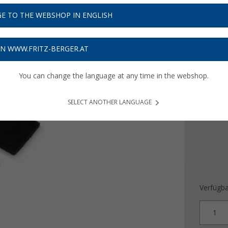
76,
9
E TO THE WEBSHOP IN ENGLISH
Preise inkl
Bis zu 
ON WWW.FRITZ-BERGER.AT
You can change the language at any time in the webshop.
Ausführ
für 1 
SELECT ANOTHER LANGUAGE
Verfügba
1