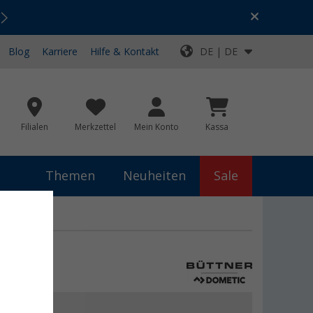
Urlaubs-SALE:
Top-Deals für dein Abenteuer!
Blog
Karriere
Hilfe & Kontakt
DE | DE
Filialen
Merkzettel
Mein Konto
Kassa
Themen
Neuheiten
Sale
€