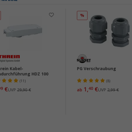
%
rein Kabel-
PG Verschraubung
durchführung HDZ 100
(11)
(8)
€
1,
€
99
40
UVP
29,90 €
ab
UVP
2,99 €