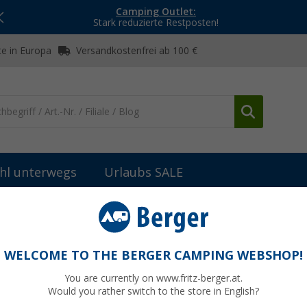
Camping Outlet:
Stark reduzierte Restposten!
e in Europa
Versandkostenfrei ab 100 €
hl unterwegs
Urlaubs SALE
 & Installation
Büttner MT-Klebeset für Halteprofile
le für 2 Module
WELCOME TO THE BERGER CAMPING WEBSHOP!
You are currently on www.fritz-berger.at.
Would you rather switch to the store in English?
UVP
85,- 