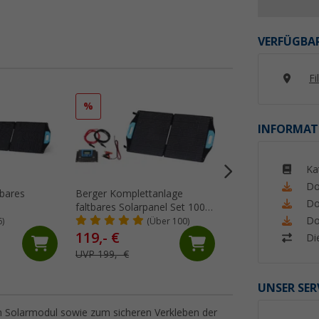
VERFÜGBAR
Fi
%
%
INFORMAT
Ka
Do
tbares
Berger Komplettanlage
Berger FX200 Flexi
Do
faltbares Solarpanel Set 100
Solarpanel 200 W
Do
W inkl. Laderegler
6)
(Über 100)
(6)
119,- €
133,
€
61
Di
UVP 199,- €
UVP 175,63 €
UNSER SER
am Solarmodul sowie zum sicheren Verkleben der