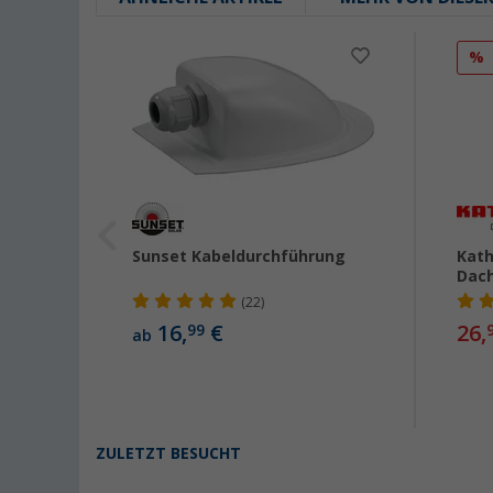
%
Solar
Sunset Kabeldurchführung
Kath
Zange
Dach
(22)
16,
€
26,
99
ab
ZULETZT BESUCHT