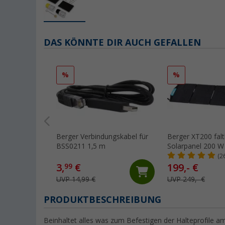
DAS KÖNNTE DIR AUCH GEFALLEN
%
%
Berger Verbindungskabel für
Berger XT200 fal
BSS0211 1,5 m
Solarpanel 200 W
(2
3,
€
199,- €
99
UVP 14,99 €
UVP 249,- €
PRODUKTBESCHREIBUNG
Beinhaltet alles was zum Befestigen der Halteprofile 