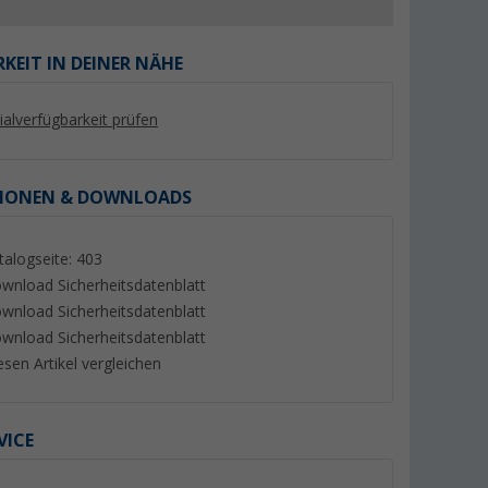
KEIT IN DEINER NÄHE
lialverfügbarkeit prüfen
%
%
IONEN & DOWNLOADS
talogseite: 403
wnload Sicherheitsdatenblatt
bles
Berger PX150 starres
Victron SmartSola
wnload Sicherheitsdatenblatt
Solarpanel 150 W
100/20 Solarladereg
wnload Sicherheitsdatenblatt
Bluetooth und Las
(7)
(4)
für Batteriespannu
159,- €
92,
€
99
esen Artikel vergleichen
12/24/48 V Nennla
UVP 179,- €
UVP 114,24 €
A
VICE