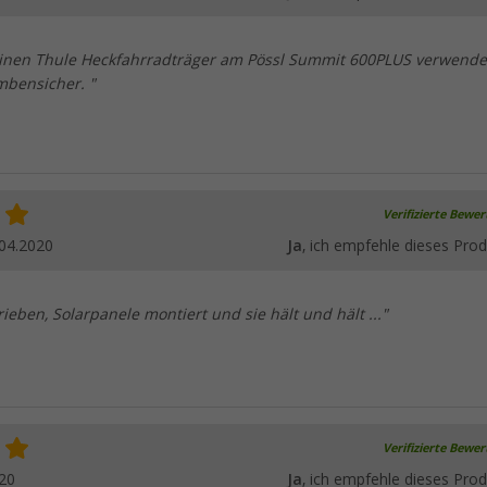
inen Thule Heckfahrradträger am Pössl Summit 600PLUS verwende
ombensicher. "
Verifizierte Bewe
04.2020
Ja
, ich empfehle dieses Prod
rieben, Solarpanele montiert und sie hält und hält ..."
Verifizierte Bewe
20
Ja
, ich empfehle dieses Prod