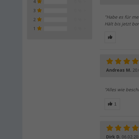
4
0 %
3
0 %
"Habe es für me
2
0 %
Hält bis jetzt b
1
0 %
Andreas M.
20.
"Alles wie besch
Dirk D.
06.02.20