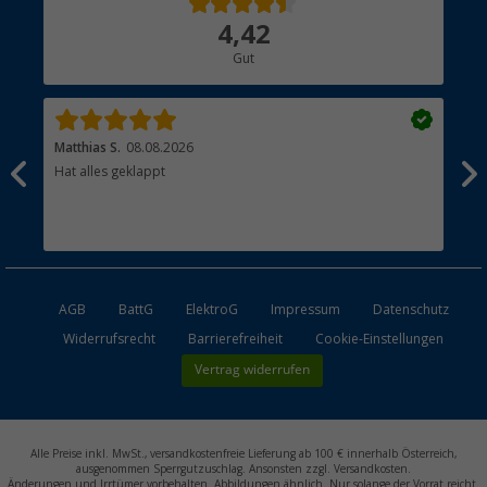
Über uns
4,42
Hauptkatalog
Gut
Händler werden
Matthias S.
08.08.2026
Kat
Hat alles geklappt
Sch
Bez
AGB
BattG
ElektroG
Impressum
Datenschutz
Widerrufsrecht
Barrierefreiheit
Cookie-Einstellungen
Vertrag widerrufen
Alle Preise inkl. MwSt., versandkostenfreie Lieferung ab 100 € innerhalb Österreich,
ausgenommen Sperrgutzuschlag. Ansonsten zzgl. Versandkosten.
Änderungen und Irrtümer vorbehalten. Abbildungen ähnlich. Nur solange der Vorrat reicht.