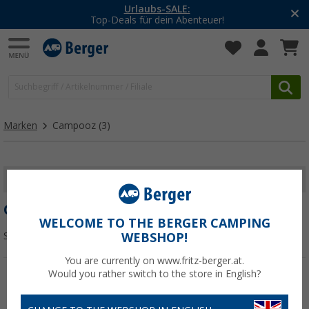
Urlaubs-SALE:
Top-Deals für dein Abenteuer!
Marken
Campooz
(3)
FILTER ANZEIGEN
CAMPOOZ
WELCOME TO THE BERGER CAMPING
Sortieren:
WEBSHOP!
You are currently on www.fritz-berger.at.
Would you rather switch to the store in English?
%