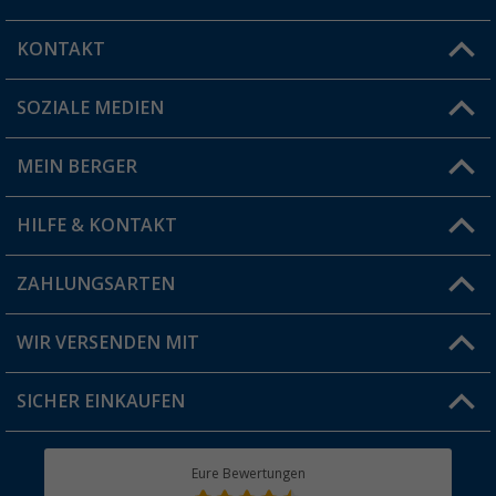
KONTAKT
SOZIALE MEDIEN
Du hast eine Frage?
MEIN BERGER
Filiale finden
HILFE & KONTAKT
Vorteilskarte
Blog
ZAHLUNGSARTEN
FAQ & Kontakt
Produkttester
Versandinformationen
WIR VERSENDEN MIT
Jobs & Karriere
Click & Collect
SICHER EINKAUFEN
Geschenkgutschein
Rücksendung
Berger Bewusst
Eure Bewertungen
Bestellstatus