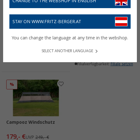
CHANGE TO THE WEBSHOP IN ENGLISH
STAY ON WWW.FRITZ-BERGER.AT
Campooz Windschutz
Campooz
Adapter
Windschutzerweiterung
You can change the language at any time in the webshop.
100 x 140 cm
17,
€
99
80,
€
99
UVP
99,- €
SELECT ANOTHER LANGUAGE
Lieferbar
Lieferbar
Filialverfügbarkeit:
Filiale setzen
Filialverfügbarkeit:
Filiale setzen
%
Campooz Windschutz
179,- €
UVP
249,- €