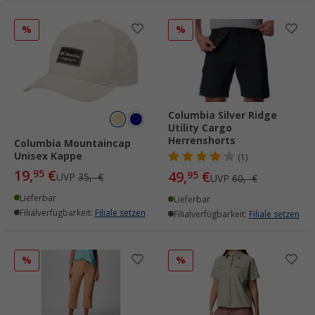
%
%
Columbia Silver Ridge
Utility Cargo
Herrenshorts
Columbia Mountaincap
Unisex Kappe
(1)
19,
€
95
49,
€
95
UVP
35,- €
UVP
60,- €
Lieferbar
Lieferbar
Filialverfügbarkeit:
Filiale setzen
Filialverfügbarkeit:
Filiale setzen
%
%