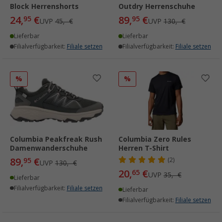
Block Herrenshorts
Outdry Herrenschuhe
24,
€
89,
€
95
95
UVP
45,- €
UVP
130,- €
Lieferbar
Lieferbar
Filialverfügbarkeit:
Filiale setzen
Filialverfügbarkeit:
Filiale setzen
%
%
Columbia Peakfreak Rush
Columbia Zero Rules
Damenwanderschuhe
Herren T-Shirt
89,
€
95
(2)
UVP
130,- €
20,
€
65
UVP
35,- €
Lieferbar
Filialverfügbarkeit:
Filiale setzen
Lieferbar
Filialverfügbarkeit:
Filiale setzen