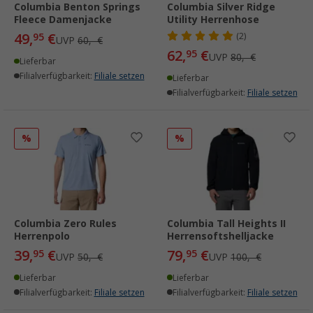
Columbia Benton Springs
Columbia Silver Ridge
Fleece Damenjacke
Utility Herrenhose
49,
€
95
(2)
UVP
60,- €
62,
€
95
UVP
80,- €
Lieferbar
Filialverfügbarkeit:
Filiale setzen
Lieferbar
Filialverfügbarkeit:
Filiale setzen
%
%
Columbia Zero Rules
Columbia Tall Heights II
Herrenpolo
Herrensoftshelljacke
39,
€
79,
€
95
95
UVP
50,- €
UVP
100,- €
Lieferbar
Lieferbar
Filialverfügbarkeit:
Filiale setzen
Filialverfügbarkeit:
Filiale setzen