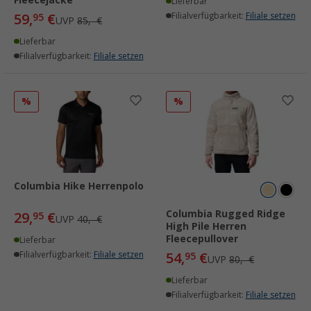
Fleecejacke
Lieferbar
59,
€
Filialverfügbarkeit:
Filiale setzen
95
UVP
85,- €
Lieferbar
Filialverfügbarkeit:
Filiale setzen
%
%
Columbia Hike Herrenpolo
Columbia Rugged Ridge
29,
€
95
UVP
40,- €
High Pile Herren
Fleecepullover
Lieferbar
Filialverfügbarkeit:
Filiale setzen
54,
€
95
UVP
80,- €
Lieferbar
Filialverfügbarkeit:
Filiale setzen