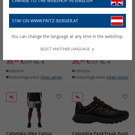
CHANGE TO THE WEBSHOP IN ENGLISH
STAY ON WWW.FRITZ-BERGER.AT
You can change the language at any time in the webshop.
Columbia Leslie Falls II
Columbia Kwick Hike
SELECT ANOTHER LANGUAGE
Damenshorts
Herren T-Shirt
39,
€
26,
€
95
95
UVP
60,- €
UVP
45,- €
Lieferbar
Lieferbar
Filialverfügbarkeit:
Filiale setzen
Filialverfügbarkeit:
Filiale setzen
%
%
Columbia Hike Colour
Columbia Peakfreak Rush