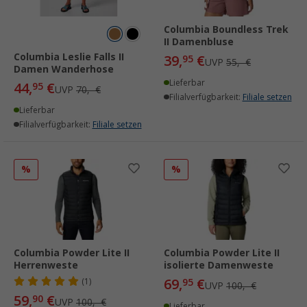
Columbia Boundless Trek
II Damenbluse
Columbia Leslie Falls II
39,
€
95
UVP
55,- €
Damen Wanderhose
Lieferbar
44,
€
95
UVP
70,- €
Filialverfügbarkeit:
Filiale setzen
Lieferbar
Filialverfügbarkeit:
Filiale setzen
%
%
Columbia Powder Lite II
Columbia Powder Lite II
Herrenweste
isolierte Damenweste
69,
€
(1)
95
UVP
100,- €
59,
€
90
UVP
100,- €
Lieferbar