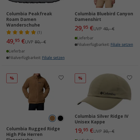
Columbia Peakfreak
Columbia Bluebird Canyon
Roam Damen
Damenshirt
Wanderschuhe
29,
€
95
UVP
40,- €
(1)
Lieferbar
49,
€
95
UVP
80,- €
Filialverfügbarkeit:
Filiale setzen
Lieferbar
Filialverfügbarkeit:
Filiale setzen
%
%
Columbia Silver Ridge IV
Unisex Kappe
Columbia Rugged Ridge
19,
€
95
UVP
30,- €
High Pile Herren