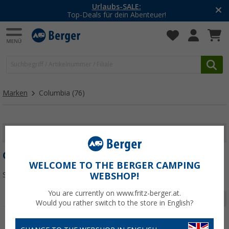
bs-SALE:
-20% auf Klei
 dein Abenteuer!
Mit dem Akti
Marken
Columbia
(76)
FILTER ANZEIGEN
COLUMBIA
WELCOME TO THE BERGER CAMPING
Sortieren:
WEBSHOP!
You are currently on www.fritz-berger.at.
Seite 1 von 3
Would you rather switch to the store in English?
%
%