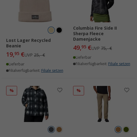
Columbia Fire Side II
Sherpa Fleece
Damenjacke
Lost Lager Recycled
Beanie
49,
€
95
UVP
75,- €
19,
€
95
UVP
25,- €
Lieferbar
Filialverfügbarkeit:
Filiale setzen
Lieferbar
Filialverfügbarkeit:
Filiale setzen
%
%