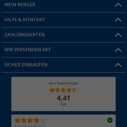
MEIN BERGER
Filiale finden
HILFE & KONTAKT
Vorteilskarte
Blog
ZAHLUNGSARTEN
FAQ & Kontakt
Produkttester
Versandinformationen
WIR VERSENDEN MIT
Jobs & Karriere
Click & Collect
SICHER EINKAUFEN
Geschenkgutschein
Rücksendung
Berger Bewusst
Eure Bewertungen
Bestellstatus
Über uns
4,41
Hauptkatalog
Gut
Händler werden