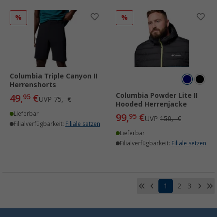
%
%
Columbia Triple Canyon II
Herrenshorts
Columbia Powder Lite II
49,
€
95
UVP
75,- €
Hooded Herrenjacke
Lieferbar
99,
€
95
UVP
150,- €
Filialverfügbarkeit:
Filiale setzen
Lieferbar
Filialverfügbarkeit:
Filiale setzen
1
2
3