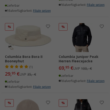
Filialverfügbarkeit:
Filiale setzen
Lieferbar
Filialverfügbarkeit:
Filiale setzen
%
%
Columbia Bora Bora II
Columbia Juniper Peak
Booneyhut
Herren Fleecejacke
69,
€
(1)
95
UVP
100,- €
29,
€
95
UVP
35,- €
Lieferbar
Filialverfügbarkeit:
Filiale setzen
Lieferbar
Filialverfügbarkeit:
Filiale setzen
%
%