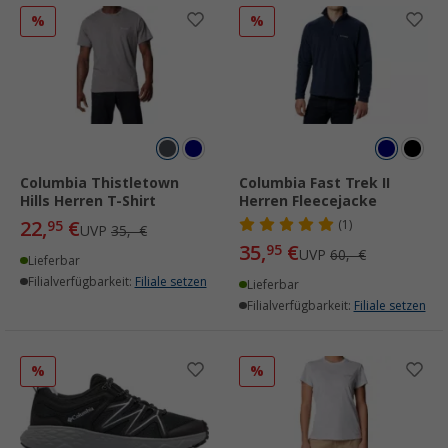
%
%
Columbia Thistletown
Columbia Fast Trek II
Hills Herren T-Shirt
Herren Fleecejacke
22,
€
95
(1)
UVP
35,- €
35,
€
95
UVP
60,- €
Lieferbar
Filialverfügbarkeit:
Filiale setzen
Lieferbar
Filialverfügbarkeit:
Filiale setzen
%
%