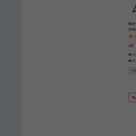
Eisenach (39)
Ellingen (38)
Erfurt (48)
Ber
(ve
Eriskirch (47)
Frankfurt am Main (56)
ab
Freiburg (46)
Fulda (38)
Lie
Fil
Gera (45)
We
Gießen (46)
Grafenau (32)
Göttingen (52)
Gütersloh (46)
Hamburg (48)
Hannover (54)
Heide (39)
Heidelberg (52)