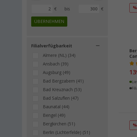
Enders (1)
€
bis
€
Flat-Jack (1)
KingCamp (1)
ÜBERNEHMEN
Kruse Tech (1)
Origin Outdoors (1)
Filialverfügbarkeit
Purvario by Dörr (1)
Ber
Westfield (1)
Almere (NL) (34)
Ca
Ansbach (39)
13
Augsburg (49)
Bad Bergzabern (41)
Lie
Fil
Bad Kreuznach (53)
Bad Salzuflen (47)
Baunatal (44)
Bengel (49)
Bergkirchen (51)
Berlin (Lichterfelde) (51)