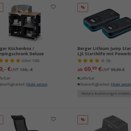
%
%
ger Küchenbox /
Berger Lithium Jump Star
mpingschrank Deluxe
LJS Starthilfe mit Power
(
Über
100)
(8)
9,- €
69,
€
99
UVP
159,- €
ab
UVP
99,99 €
ferbar
Lieferbar
ialverfügbarkeit:
Filiale setzen
Filialverfügbarkeit:
Filiale setze
Weitere Ausführungen erhältlic
%
%