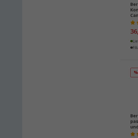
Heiligenhafen (45)
Ber
Kom
Heiligenzimmern (34)
Ca
Herten (49)
Hooksiel (38)
36
Isny im Allgäu (46)
Lie
Kaiserslautern (57)
Fil
Kerpen (52)
Kesselsdorf (41)
Kiel (51)
Klagenfurt (42)
Klettgau / Erzingen (50)
Kolbermoor (38)
Leipzig - Wiedemar (51)
Ber
Leverkusen (51)
pas
Linz/Traun (AT) (47)
und
Losheim (36)