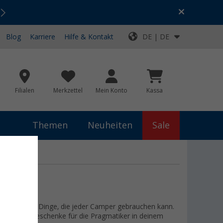
Urlaubs-SALE:
Top-Deals für dein Abenteuer!
Blog
Karriere
Hilfe & Kontakt
DE | DE
Filialen
Merkzettel
Mein Konto
Kassa
Themen
Neuheiten
Sale
d praktische Dinge, die jeder Camper gebrauchen kann.
u sinnvolle Geschenke für die Pragmatiker in deinem