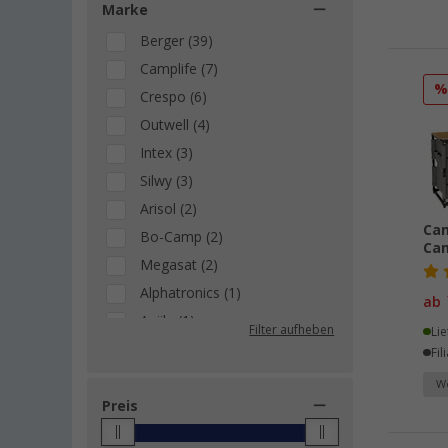
Marke
Berger (39)
Camplife (7)
Crespo (6)
Outwell (4)
Intex (3)
Silwy (3)
Arisol (2)
Cam
Bo-Camp (2)
Ca
Megasat (2)
Alphatronics (1)
ab
Aqiila (1)
Filter aufheben
Lie
ARMYTEK (1)
Fil
B/R/K (1)
We
Blome (1)
Preis
Brunner (1)