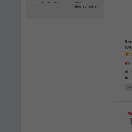
Berlin (Marzahn) (55)
Filter aufheben
Berlin (Tegel) (50)
Bielefeld (52)
Bindlach (26)
Bischofsheim (54)
Ber
Bocholt (50)
(ve
Bordeaux (FR) (46)
Braunschweig (51)
ab
Buchholz (53)
Lie
Chartres (FR) (29)
Fil
Coburg / Dörfles-Esbach (39)
We
Cottbus (51)
Cuxhaven (47)
Deggendorf (39)
Dettingen unter Teck (41)
Dornbirn (AT) (35)