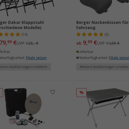
ger Dakar Klappstuhl
Berger Nackenkissen für
rschiedene Modelle)
Fahrzeug
(10)
(3)
79,
€
9,
€
99
99
UVP
129,- €
ab
UVP
14,99 €
ferbar
Lieferbar
ialverfügbarkeit:
Filiale setzen
Filialverfügbarkeit:
Filiale setze
itere Ausführungen erhältlich
Weitere Ausführungen erhältlic
%
%