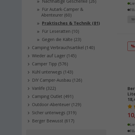
Nachhaltige Geschenke (26)
Lie
Für Autark-Camper &
Fil
Abenteurer (60)
We
Praktisches & Technik (81)
Für Leseratten (10)
Gegen die Kälte (23)
Camping Verbrauchsartikel (140)
Wieder auf Lager (145)
Camper Tipp (576)
Kühl unterwegs (143)
DIY Camper-Ausbau (126)
Vanlife (322)
Ber
Lit
Camping Outlet (491)
18,
Outdoor-Abenteuer (129)
Sicher unterwegs (319)
10
Berger Bewusst (617)
Lie
Fil