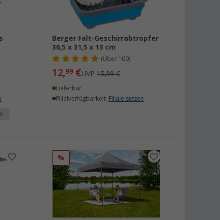
s
Berger Falt-Geschirrabtropfer
36,5 x 31,5 x 13 cm
(
Über
100)
12,
€
99
UVP
15,99 €
Lieferbar
n
Filialverfügbarkeit:
Filiale setzen
h
%