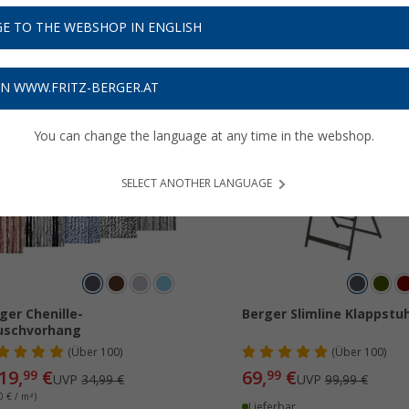
etzt mehr über unsere Kategorie
Praktisches & Technik
erfahren...
E TO THE WEBSHOP IN ENGLISH
ON WWW.FRITZ-BERGER.AT
You can change the language at any time in the webshop.
%
%
SELECT ANOTHER LANGUAGE
ger Chenille-
Berger Slimline Klappstuh
uschvorhang
(
Über
100)
(
Über
100)
19,
€
69,
€
99
99
UVP
34,99 €
UVP
99,99 €
0 € / m²)
Lieferbar