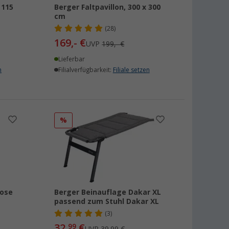
 115
Berger Faltpavillon, 300 x 300
cm
(28)
169,- €
UVP
199,- €
Lieferbar
n
Filialverfügbarkeit:
Filiale setzen
%
lose
Berger Beinauflage Dakar XL
passend zum Stuhl Dakar XL
(3)
32,
€
99