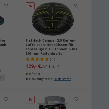
%
ter
Flat-Jack Camper 2.0 Reifen-
bank
Luftkissen, Hebekissen für
Fahrzeuge bis 6 Tonnen & bis
305 mm Reifenbreite
(70)
129,- €
UVP
149,- €
n
Lieferbar
h
Filialverfügbarkeit:
Filiale setzen
%