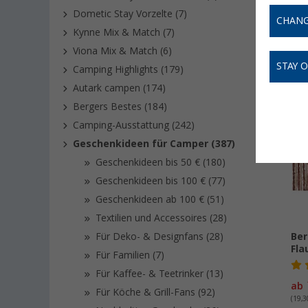
Leben!
J
Dometic Stay Vorzelte (7)
CHANG
Kynne Mix & Match (7)
Viona Mix & Match (6)
STAY 
Camping Highlights (179)
Autark campen (174)
Bergers Bestes (184)
Camping-Ausstattung (242)
Geschenkideen für Camper (387)
Geschenkideen bis 50 € (180)
Geschenkideen bis 100 € (77)
Geschenkideen ab 100 € (51)
Textilien und Accessoires (28)
Für Deko- & Designfans (28)
Ber
Fla
Für Familien (7)
Für Kaffee- & Teetrinker (13)
ab
Für Köche & Grill-Fans (92)
(19,3