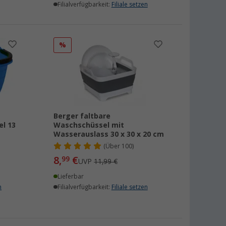
Filialverfügbarkeit:
Filiale setzen
%
Berger faltbare
l 13
Waschschüssel mit
Wasserauslass 30 x 30 x 20 cm
(
Über
100)
8,
€
99
UVP
11,99 €
Lieferbar
n
Filialverfügbarkeit:
Filiale setzen