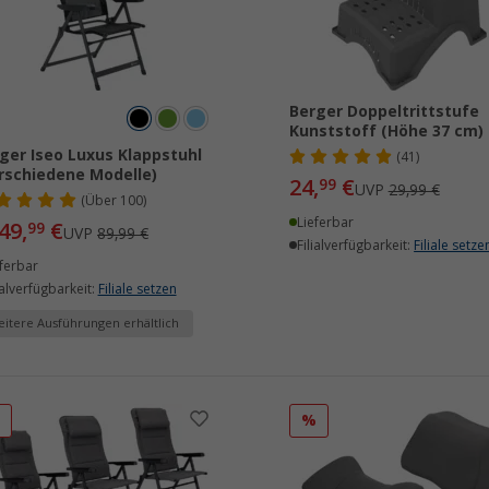
Berger Doppeltrittstufe
Kunststoff (Höhe 37 cm)
ger Iseo Luxus Klappstuhl
(41)
rschiedene Modelle)
24,
€
99
UVP
29,99 €
(
Über
100)
Lieferbar
49,
€
99
UVP
89,99 €
Filialverfügbarkeit:
Filiale setze
ferbar
ialverfügbarkeit:
Filiale setzen
itere Ausführungen erhältlich
%
%