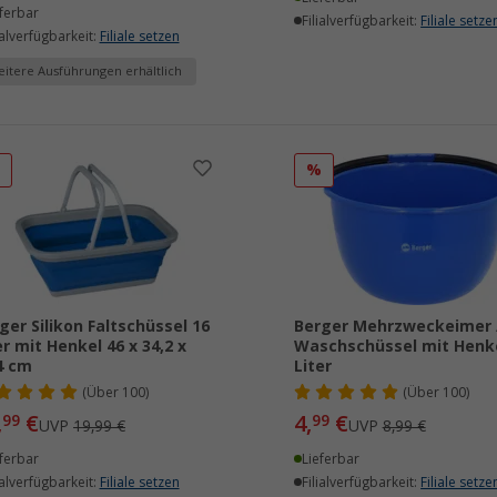
ferbar
Filialverfügbarkeit:
Filiale setze
ialverfügbarkeit:
Filiale setzen
itere Ausführungen erhältlich
%
%
ger Silikon Faltschüssel 16
Berger Mehrzweckeimer 
er mit Henkel 46 x 34,2 x
Waschschüssel mit Henke
4 cm
Liter
(
Über
100)
(
Über
100)
,
€
4,
€
99
99
UVP
19,99 €
UVP
8,99 €
ferbar
Lieferbar
ialverfügbarkeit:
Filiale setzen
Filialverfügbarkeit:
Filiale setze