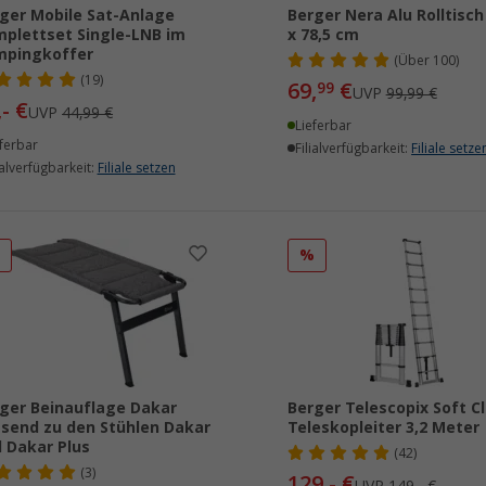
ger Mobile Sat-Anlage
Berger Nera Alu Rolltisch
plettset Single-LNB im
x 78,5 cm
mpingkoffer
(
Über
100)
(19)
69,
€
99
UVP
99,99 €
,- €
UVP
44,99 €
Lieferbar
ferbar
Filialverfügbarkeit:
Filiale setze
ialverfügbarkeit:
Filiale setzen
%
%
ger Beinauflage Dakar
Berger Telescopix Soft C
send zu den Stühlen Dakar
Teleskopleiter 3,2 Meter
 Dakar Plus
(42)
(3)
129,- €