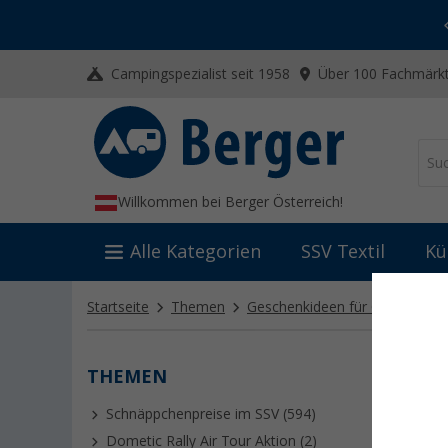
-20% auf Kleidung und Schuhe
Mit dem Aktionscode
20SSV
Campingspezialist seit 1958
Über 100 Fachmärkt
Willkommen bei Berger Österreich!
Alle Kategorien
SSV Textil
Kü
Startseite
Themen
Geschenkideen für Camper
THEMEN
PRAK
Schnäppchenpreise im SSV (594)
Überrasc
Von der F
Dometic Rally Air Tour Aktion (2)