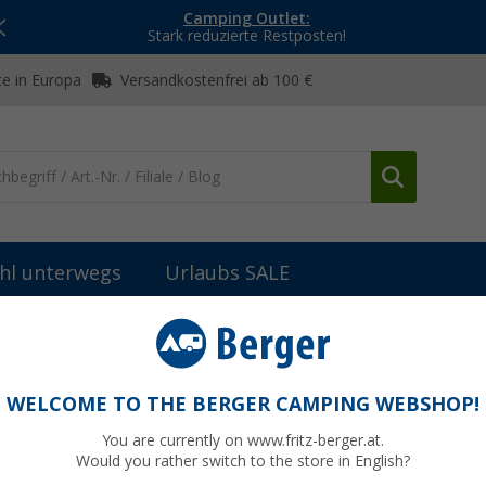
Camping Outlet:
Stark reduzierte Restposten!
e in Europa
Versandkostenfrei ab 100 €
hl unterwegs
Urlaubs SALE
Praktisches & Technik
(81)
WELCOME TO THE BERGER CAMPING WEBSHOP!
TISCHES & TECHNIK
You are currently on www.fritz-berger.at.
he Camper mit Geschenken, die unterwegs wirklich helfen: clevere un
Would you rather switch to the store in English?
altschüssel, über Campingstühle bis zum Digitalradio - hier findest d