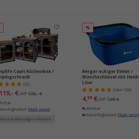
%
%
plife Capri Küchenbox /
Berger eckiger Eimer /
mpingschrank
Waschschüssel mit Henke
Liter
(32)
(
Über
100)
119,- €
UVP
139,- €
4,
€
99
UVP
7,99 €
ferbar
Lieferbar
ialverfügbarkeit:
Filiale setzen
Filialverfügbarkeit:
Filiale setze
itere Ausführungen erhältlich