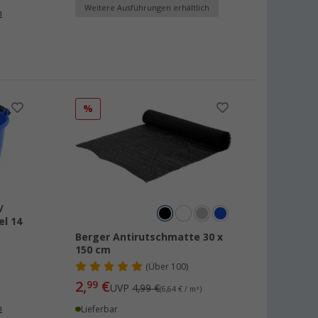
Weitere Ausführungen erhältlich
n
%
/
l 14
Berger Antirutschmatte 30 x
150 cm
(
Über
100)
2,
€
99
UVP
4,99 €
(6,64 € / m²)
n
Lieferbar