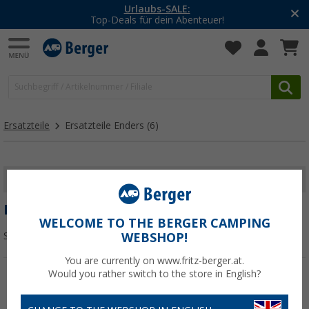
Urlaubs-SALE:
Top-Deals für dein Abenteuer!
Ersatzteile
Ersatzteile Enders
(6)
FILTER ANZEIGEN
ERSATZTEILE ENDERS
WELCOME TO THE BERGER CAMPING
Sortieren:
WEBSHOP!
You are currently on www.fritz-berger.at.
Would you rather switch to the store in English?