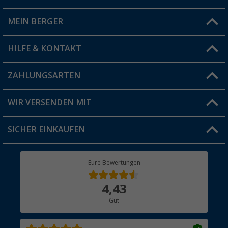
MEIN BERGER
Filiale finden
HILFE & KONTAKT
Vorteilskarte
Blog
ZAHLUNGSARTEN
FAQ & Kontakt
Produkttester
Versandinformationen
WIR VERSENDEN MIT
Jobs & Karriere
Click & Collect
SICHER EINKAUFEN
Geschenkgutschein
Rücksendung
Berger Bewusst
Eure Bewertungen
Bestellstatus
Über uns
4,43
Hauptkatalog
Gut
Händler werden