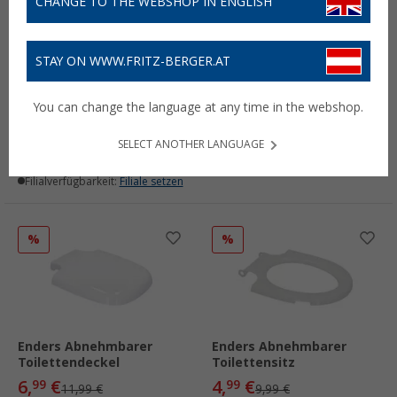
CHANGE TO THE WEBSHOP IN ENGLISH
STAY ON WWW.FRITZ-BERGER.AT
Enders Thermometer mit
Enders Schwenkbarer
schwarzem Ziffernblatt
Entleerungsstutzen
You can change the language at any time in the webshop.
für Grill Explorer / Urban
7,
€
99
14,
€
99
SELECT ANOTHER LANGUAGE
Lieferbar
Lieferbar
Filialverfügbarkeit:
Filiale setzen
Filialverfügbarkeit:
Filiale setzen
%
%
Enders Abnehmbarer
Enders Abnehmbarer
Toilettendeckel
Toilettensitz
6,
€
4,
€
99
99
11,99 €
9,99 €