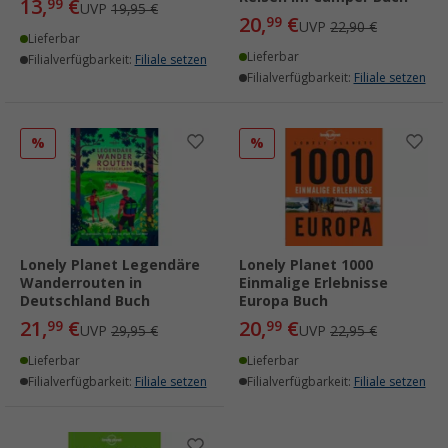
13,
€
99
UVP
19,95 €
20,
€
99
UVP
22,90 €
Lieferbar
Lieferbar
Filialverfügbarkeit:
Filiale setzen
Filialverfügbarkeit:
Filiale setzen
%
%
Lonely Planet Legendäre
Lonely Planet 1000
Wanderrouten in
Einmalige Erlebnisse
Deutschland Buch
Europa Buch
21,
€
20,
€
99
99
UVP
29,95 €
UVP
22,95 €
Lieferbar
Lieferbar
Filialverfügbarkeit:
Filiale setzen
Filialverfügbarkeit:
Filiale setzen