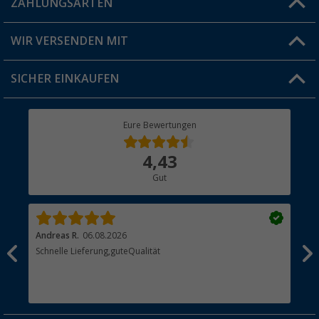
ZAHLUNGSARTEN
FAQ & Kontakt
Produkttester
Versandinformationen
WIR VERSENDEN MIT
Jobs & Karriere
Click & Collect
SICHER EINKAUFEN
Geschenkgutschein
Rücksendung
Berger Bewusst
Eure Bewertungen
Bestellstatus
Über uns
4,43
Hauptkatalog
Gut
Händler werden
Andreas R.
06.08.2026
Dir
erne
Schnelle Lieferung,guteQualität
Die
Bes