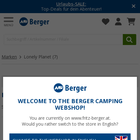
Urlaubs-SALE:
Top-Deals für dein Abenteuer!
Marken
Lonely Planet
(7)
FILTER ANZEIGEN
LONELY PLANET
WELCOME TO THE BERGER CAMPING
Sortieren:
WEBSHOP!
You are currently on www.fritz-berger.at.
Would you rather switch to the store in English?
%
%