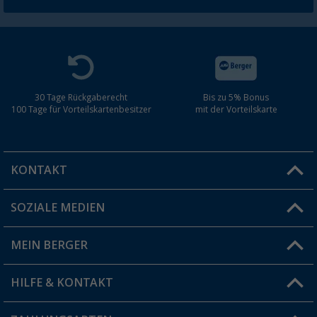
30 Tage Rückgaberecht
Bis zu 5% Bonus
100 Tage für Vorteilskartenbesitzer
mit der Vorteilskarte
KONTAKT
SOZIALE MEDIEN
Du hast eine Frage?
MEIN BERGER
Filiale finden
HILFE & KONTAKT
Vorteilskarte
Blog