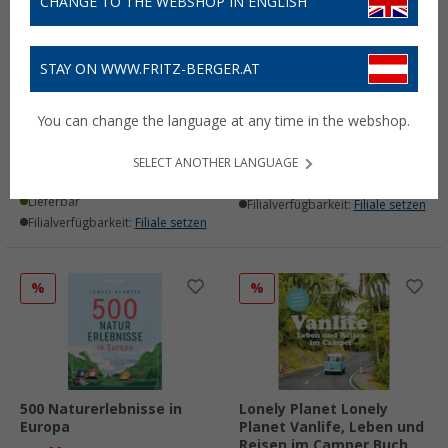
CHANGE TO THE WEBSHOP IN ENGLISH
STAY ON WWW.FRITZ-BERGER.AT
Lonely Planet Legendäre
Lonely Planet Legendäre
Radtouren in Europa Die
Wanderrouten in Europa
You can change the language at any time in the webshop.
50 spannendsten Touren
Buch
des Kontinents Buch
21,
€
99
UVP
29,95 €
SELECT ANOTHER LANGUAGE
24,
€
99
UVP
29,90 €
Lieferbar
Lieferbar
Filialverfügbarkeit:
Filiale setzen
Filialverfügbarkeit:
Filiale setzen
%
%
500 Naturerlebnisse in
Lonely Planet Lonely
Europa
Planet Vanlife, Leben und
Reisen im Camper Buch