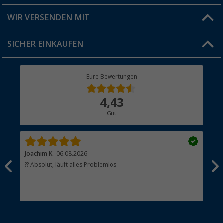
Produkttester
Versandinformationen
WIR VERSENDEN MIT
Jobs & Karriere
Click & Collect
SICHER EINKAUFEN
Geschenkgutschein
Rücksendung
Berger Bewusst
Eure Bewertungen
Bestellstatus
Über uns
4,43
Hauptkatalog
Gut
Händler werden
Joachim K.
06.08.2026
And
l
?? Absolut, läuft alles Problemlos
Sch
he
esen