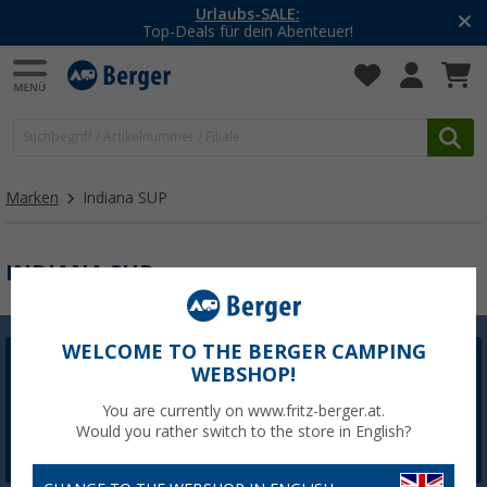
Urlaubs-SALE:
Top-Deals für dein Abenteuer!
Marken
Indiana SUP
INDIANA SUP
WELCOME TO THE BERGER CAMPING
WEBSHOP!
Berger Newsletter
5,- € Willkommensgutschein sichern
You are currently on www.fritz-berger.at.
Would you rather switch to the store in English?