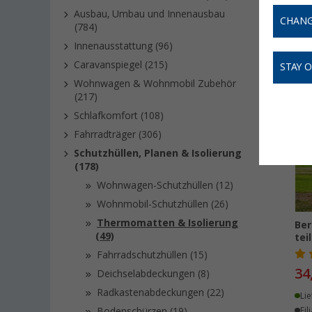
in vielen
Ausbau, Umbau und Innenausbau
Thermom
CHANG
(784)
Innenausstattung (96)
Caravanspiegel (215)
STAY 
Wohnwagen & Wohnmobil Zubehör
(217)
Schlafkomfort (108)
Fahrradträger (306)
Schutzhüllen, Planen & Isolierung
(178)
Wohnwagen-Schutzhüllen (12)
Wohnmobil-Schutzhüllen (26)
Thermomatten & Isolierung
Ber
(49)
tei
Fahrradschutzhüllen (15)
34
Deichselabdeckungen (8)
Radkastenabdeckungen (22)
Lie
Bodenschürzen (19)
Fil