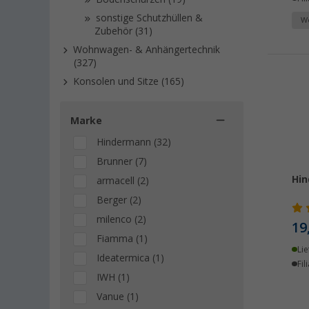
sonstige Schutzhüllen &
We
Zubehör (31)
Wohnwagen- & Anhängertechnik
(327)
Konsolen und Sitze (165)
Marke
Hindermann (32)
Brunner (7)
Hin
armacell (2)
Berger (2)
milenco (2)
19
Fiamma (1)
Lie
Ideatermica (1)
Fil
IWH (1)
Vanue (1)