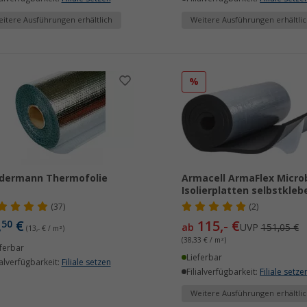
itere Ausführungen erhältlich
Weitere Ausführungen erhältlic
%
dermann Thermofolie
Armacell ArmaFlex Micro
Isolierplatten selbstkleb
(37)
(2)
,
€
115,- €
50
ab
UVP
151,05 €
(13,- € / m²)
(38,33 € / m²)
ferbar
Lieferbar
ialverfügbarkeit:
Filiale setzen
Filialverfügbarkeit:
Filiale setze
Weitere Ausführungen erhältlic