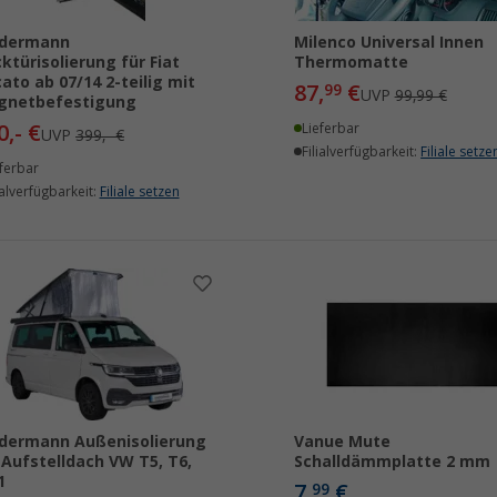
ndermann
Milenco Universal Innen
ktürisolierung für Fiat
Thermomatte
ato ab 07/14 2-teilig mit
87,
€
99
UVP
99,99 €
gnetbefestigung
0,- €
Lieferbar
UVP
399,- €
Filialverfügbarkeit:
Filiale setze
ferbar
ialverfügbarkeit:
Filiale setzen
dermann Außenisolierung
Vanue Mute
 Aufstelldach VW T5, T6,
Schalldämmplatte 2 mm
1
7,
€
99