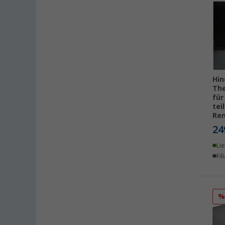
Bordeaux (FR) (8)
Braunschweig (3)
Buchholz (3)
Chartres (FR) (3)
Coburg / Dörfles-Esbach (3)
Cottbus (3)
Hi
Cuxhaven (5)
The
für
Deggendorf (3)
tei
Dettingen unter Teck (7)
Ren
24
Dornbirn (AT) (2)
Eisenach (2)
Lie
Fil
Ellingen (3)
Erfurt (3)
Eriskirch (2)
Frankfurt am Main (5)
Freiburg (2)