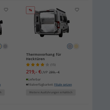
%
Thermovorhang für
Hecktüren
(15)
219,- €
UVP
289,- €
Lieferbar
n
Filialverfügbarkeit:
Filiale setzen
h
Weitere Ausführungen erhältlich