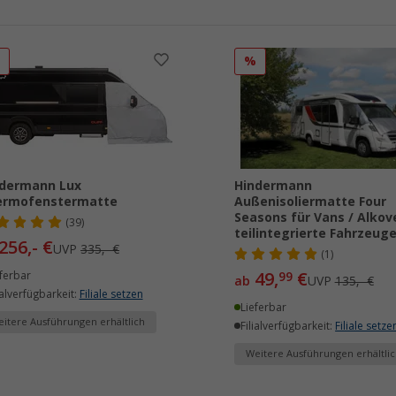
%
%
ndermann Lux
Hindermann
ermofenstermatte
Außenisoliermatte Four
Seasons für Vans / Alkov
(39)
teilintegrierte Fahrzeug
256,- €
UVP
335,- €
(1)
49,
€
ferbar
99
ab
UVP
135,- €
ialverfügbarkeit:
Filiale setzen
Lieferbar
itere Ausführungen erhältlich
Filialverfügbarkeit:
Filiale setze
Weitere Ausführungen erhältlic