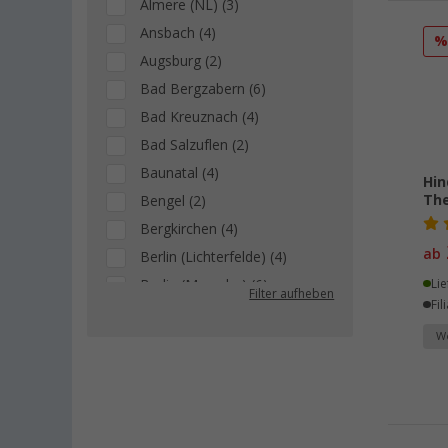
Almere (NL) (3)
Ansbach (4)
Augsburg (2)
Bad Bergzabern (6)
Bad Kreuznach (4)
Bad Salzuflen (2)
Baunatal (4)
Hin
Th
Bengel (2)
Bergkirchen (4)
ab
Berlin (Lichterfelde) (4)
Berlin (Marzahn) (6)
Lie
Filter aufheben
Fil
Berlin (Tegel) (3)
We
Bielefeld (3)
Bindlach (1)
Bischofsheim (7)
Bocholt (3)