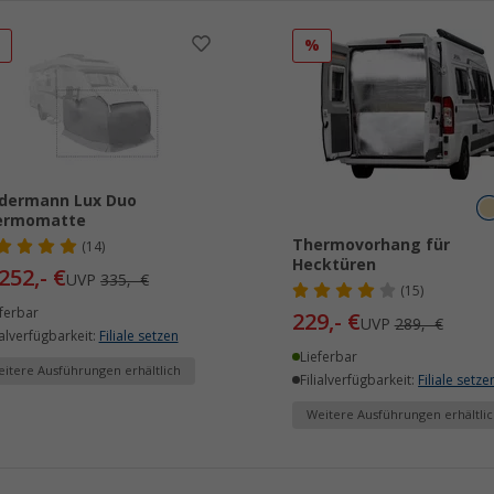
%
%
dermann Lux Duo
ermomatte
Thermovorhang für
(14)
Hecktüren
252,- €
UVP
335,- €
(15)
ferbar
229,- €
UVP
289,- €
ialverfügbarkeit:
Filiale setzen
Lieferbar
itere Ausführungen erhältlich
Filialverfügbarkeit:
Filiale setze
Weitere Ausführungen erhältlic