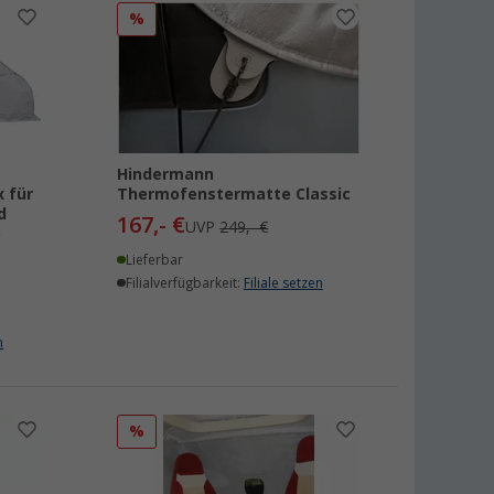
%
Hindermann
 für
Thermofenstermatte Classic
d
167,- €
UVP
249,- €
e
Lieferbar
Filialverfügbarkeit:
Filiale setzen
n
%