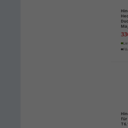
Kerpen (3)
Kesselsdorf (2)
Hi
Hec
Kiel (9)
Duc
Klagenfurt (5)
Ma
33
Klettgau / Erzingen (3)
Kolbermoor (1)
Lie
Leipzig - Wiedemar (3)
Fil
Leverkusen (3)
Linz/Traun (AT) (2)
Losheim (5)
Lyon (FR) (10)
Magdeburg (4)
Moormerland (2)
Möser (4)
Mülheim an der Ruhr (2)
Hin
für
Mülheim-Kärlich (7)
T6.