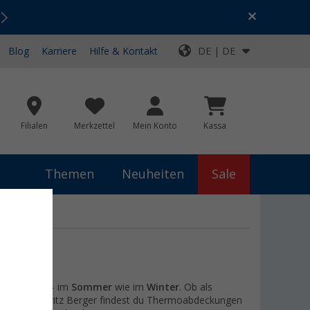
Urlaubs-SALE:
Top-Deals für dein Abenteuer!
Blog
Karriere
Hilfe & Kontakt
DE | DE
Filialen
Merkzettel
Mein Konto
Kassa
Themen
Neuheiten
Sale
nnenklima
– im
Sommer
wie im
Winter
. Ob als
luken: Bei Fritz Berger findest du Thermoabdeckungen