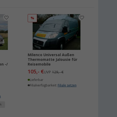
%
Milenco Universal Außen
Thermomatte Jalousie für
en -/
Reisemobile
e
105,- €
UVP
129,- €
Lieferbar
Filialverfügbarkeit:
Filiale setzen
n
h