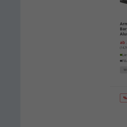
Fulda (4)
Gera (2)
Gießen (2)
Ar
Grafenau (3)
Bar
Göttingen (3)
Al
Gütersloh (8)
ab
(14,7
Hamburg (4)
Lie
Hannover (7)
Fil
Heide (3)
We
Heidelberg (3)
Heiligenhafen (6)
Heiligenzimmern (4)
Herten (2)
Hooksiel (4)
Isny im Allgäu (4)
Kaiserslautern (6)