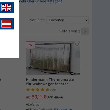
ypen
.
Jetzt mehr über unsere Kategorie
Sortieren:
Seite 1 von 2
%
s
Hindermann Thermomatte
für Wohnwagenfenster
(99)
39,
€
99
ab
UVP
49,- €
Lieferbar
n
Filialverfügbarkeit:
Filiale setzen