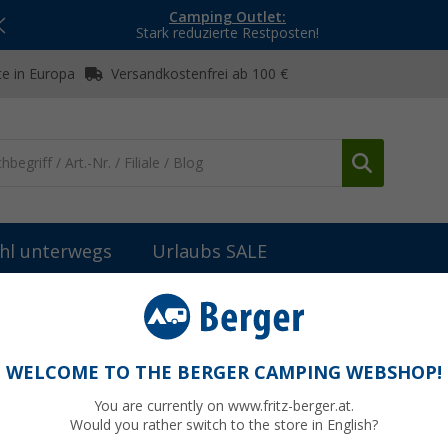
Camping Outlet:
Stark reduzierte Restposten!
e in Europa
Versandkostenfrei ab 100 €
hl unterwegs
Urlaubs SALE
ung
Thermomatten & Isolierung
(49)
WELCOME TO THE BERGER CAMPING WEBSHOP!
MOMATTEN & ISOLIERUNG
You are currently on www.fritz-berger.at.
tten sorgen in Wohnmobil und Wohnwagen für ein
angenehmes I
Would you rather switch to the store in English?
lierung für das Fahrerhaus oder als Innenmatte für Fenster und Dach