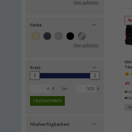
Filter aufheben
Farbe
Filter aufheben
Hi
Th
Preis
ab
€
bis
€
Lie
Fil
ÜBERNEHMEN
We
Filialverfügbarkeit