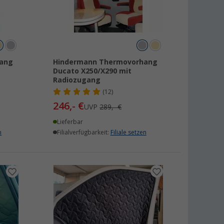
ang
Hindermann Thermovorhang
Ducato X250/X290 mit
Radiozugang
(12)
246,- €
UVP
289,- €
Lieferbar
n
Filialverfügbarkeit:
Filiale setzen