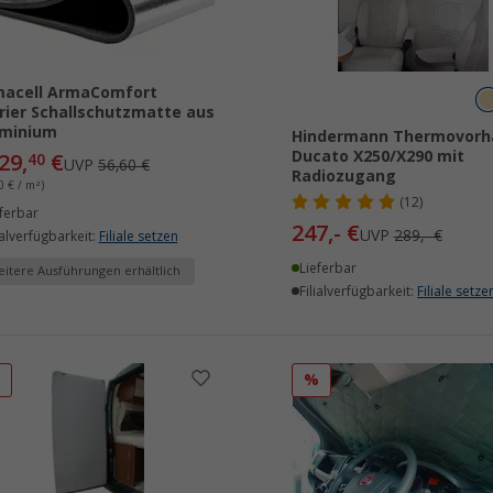
macell ArmaComfort
rier Schallschutzmatte aus
uminium
Hindermann Thermovorh
Ducato X250/X290 mit
29,
€
40
UVP
56,60 €
Radiozugang
0 € / m²)
(12)
ferbar
247,- €
UVP
289,- €
ialverfügbarkeit:
Filiale setzen
Lieferbar
itere Ausführungen erhältlich
Filialverfügbarkeit:
Filiale setze
%
%