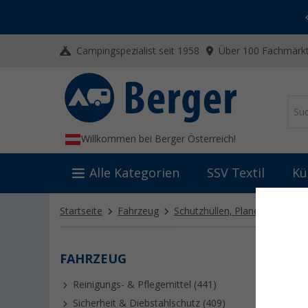
-20% auf Kleidung und Schuhe
Mit dem Aktionscode
20SSV
Campingspezialist seit 1958
Über 100 Fachmärkt
Willkommen bei Berger Österreich!
Alle Kategorien
SSV Textil
Kü
Startseite
Fahrzeug
Schutzhüllen, Planen & Isolier
FAHRZEUG
THER
Reinigungs- & Pflegemittel (441)
Thermoma
Außeniso
Sicherheit & Diebstahlschutz (409)