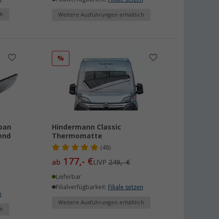
h
Weitere Ausführungen erhältlich
%
ban
Hindermann Classic
end
Thermomatte
(48)
177,- €
ab
UVP
249,- €
Lieferbar
Filialverfügbarkeit:
Filiale setzen
n
Weitere Ausführungen erhältlich
h