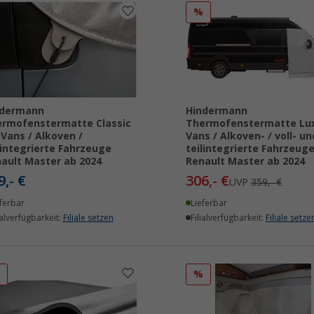
%
ndermann
Hindermann
rmofenstermatte Classic
Thermofenstermatte Lux
 Vans / Alkoven /
Vans / Alkoven- / voll- un
lintegrierte Fahrzeuge
teilintegrierte Fahrzeug
ault Master ab 2024
Renault Master ab 2024
9,- €
306,- €
UVP
359,- €
ferbar
Lieferbar
ialverfügbarkeit:
Filiale setzen
Filialverfügbarkeit:
Filiale setze
%
%