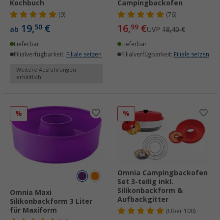
Kochbuch
Campingbackofen
(9)
(76)
19,
€
16,
€
50
99
ab
UVP
18,40 €
Lieferbar
Lieferbar
Filialverfügbarkeit:
Filiale setzen
Filialverfügbarkeit:
Filiale setzen
Weitere Ausführungen
erhältlich
%
%
Omnia Campingbackofen
Set 3-teilig inkl.
Silikonbackform &
Omnia Maxi
Aufbackgitter
Silikonbackform 3 Liter
für Maxiform
(
Über
100)