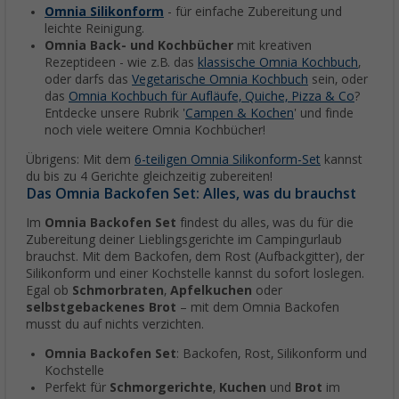
Omnia Silikonform
- für einfache Zubereitung und
leichte Reinigung.
Omnia Back- und Kochbücher
mit kreativen
Rezeptideen - wie z.B. das
klassische Omnia Kochbuch
,
oder darfs das
Vegetarische Omnia Kochbuch
sein, oder
das
Omnia Kochbuch für Aufläufe, Quiche, Pizza & Co
?
Entdecke unsere Rubrik '
Campen & Kochen
' und finde
noch viele weitere Omnia Kochbücher!
Übrigens: Mit dem
6-teiligen Omnia Silikonform-Set
kannst
du bis zu 4 Gerichte gleichzeitig zubereiten!
Das Omnia Backofen Set: Alles, was du brauchst
Im
Omnia Backofen Set
findest du alles, was du für die
Zubereitung deiner Lieblingsgerichte im Campingurlaub
brauchst. Mit dem Backofen, dem Rost (Aufbackgitter), der
Silikonform und einer Kochstelle kannst du sofort loslegen.
Egal ob
Schmorbraten
,
Apfelkuchen
oder
selbstgebackenes Brot
– mit dem Omnia Backofen
musst du auf nichts verzichten.
Omnia Backofen Set
: Backofen, Rost, Silikonform und
Kochstelle
Perfekt für
Schmorgerichte
,
Kuchen
und
Brot
im