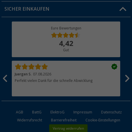
Jobs & Karriere
Click & Collect
SICHER EINKAUFEN
Geschenkgutschein
Rücksendung
Berger Bewusst
Eure Bewertungen
Bestellstatus
Über uns
4,42
Hauptkatalog
Gut
Händler werden
Juergen S.
07.08.2026
Ren
Perfekt vielen Dank für die schnelle Abwicklung
All
AGB
BattG
ElektroG
Impressum
Datenschutz
Widerrufsrecht
Barrierefreiheit
Cookie-Einstellungen
Vertrag widerrufen