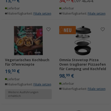
13,
€
34,
€
UVP
46,70 €
Lieferbar
Lieferbar
Filialverfügbarkeit:
Filiale setzen
Filialverfügbarkeit:
Filiale setzen
Vegetarisches Kochbuch
Omnia Stovetop Pizza
für Ofenrezepte
Oven tragbarer Pizzaofen
für Camping und Kochfeld
19,
€
50
98,
€
99
Lieferbar
Lieferbar
Filialverfügbarkeit:
Filiale setzen
Filialverfügbarkeit:
Filiale setzen
Weitere Ausführungen
erhältlich