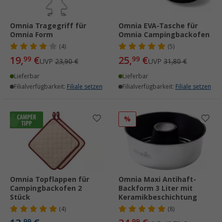
Omnia Tragegriff für
Omnia EVA-Tasche für
Omnia Form
Omnia Campingbackofen
(4)
(5)
19,
€
25,
€
99
99
UVP
23,90 €
UVP
31,80 €
Lieferbar
Lieferbar
Filialverfügbarkeit:
Filiale setzen
Filialverfügbarkeit:
Filiale setzen
%
Omnia Topflappen für
Omnia Maxi Antihaft-
Campingbackofen 2
Backform 3 Liter mit
Stück
Keramikbeschichtung
(4)
(8)
99
99