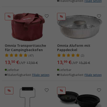
Filialverfügbarkeit:
Filiale setzen
%
%
Omnia Transporttasche
Omnia Aluform mit
für Campingbackofen
Pappdeckel
(47)
(2)
13,
€
13,
€
50
99
UVP
17,50 €
UVP
15,20 €
Lieferbar
Lieferbar
Filialverfügbarkeit:
Filiale setzen
Filialverfügbarkeit:
Filiale setzen
%
%