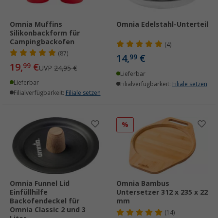
Omnia Muffins
Omnia Edelstahl-Unterteil
Silikonbackform für
Campingbackofen
(4)
(87)
14,
€
99
19,
€
99
UVP
24,95 €
Lieferbar
Lieferbar
Filialverfügbarkeit:
Filiale setzen
Filialverfügbarkeit:
Filiale setzen
%
Omnia Funnel Lid
Omnia Bambus
Einfüllhilfe
Untersetzer 312 x 235 x 22
Backofendeckel für
mm
Omnia Classic 2 und 3
(14)