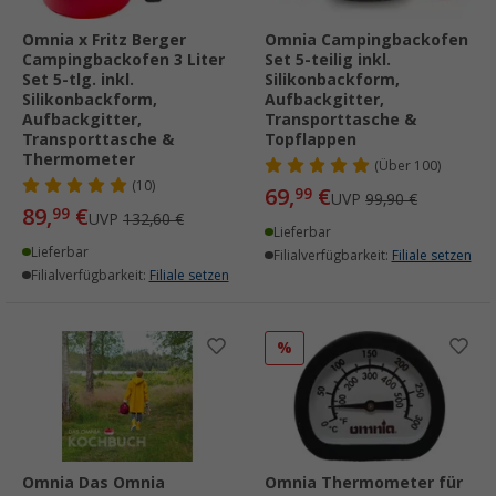
Omnia x Fritz Berger
Omnia Campingbackofen
Campingbackofen 3 Liter
Set 5-teilig inkl.
Set 5-tlg. inkl.
Silikonbackform,
Silikonbackform,
Aufbackgitter,
Aufbackgitter,
Transporttasche &
Transporttasche &
Topflappen
Thermometer
(
Über
100)
(10)
69,
€
99
UVP
99,90 €
89,
€
99
UVP
132,60 €
Lieferbar
Lieferbar
Filialverfügbarkeit:
Filiale setzen
Filialverfügbarkeit:
Filiale setzen
%
Omnia Das Omnia
Omnia Thermometer für