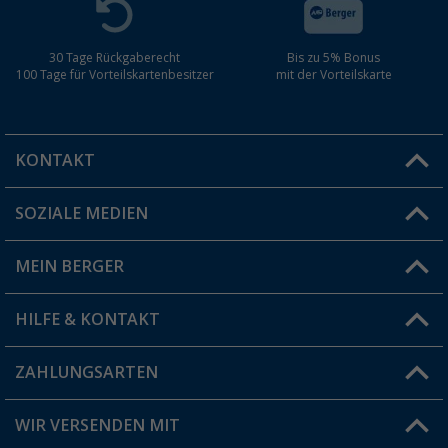
30 Tage Rückgaberecht
Bis zu 5% Bonus
100 Tage für Vorteilskartenbesitzer
mit der Vorteilskarte
KONTAKT
SOZIALE MEDIEN
Du hast eine Frage?
MEIN BERGER
Filiale finden
HILFE & KONTAKT
Vorteilskarte
Blog
ZAHLUNGSARTEN
FAQ & Kontakt
Produkttester
Versandinformationen
WIR VERSENDEN MIT