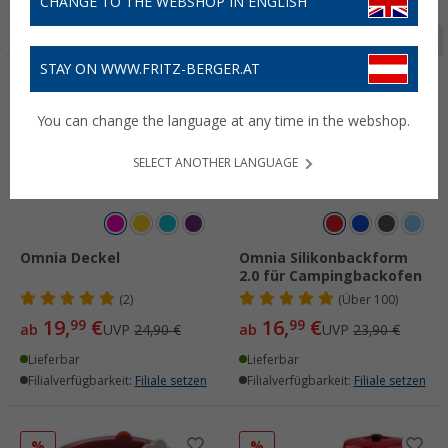
CHANGE TO THE WEBSHOP IN ENGLISH
Seite 1 von 2
STAY ON WWW.FRITZ-BERGER.AT
%
%
You can change the language at any time in the webshop.
SELECT ANOTHER LANGUAGE
Omnia Deckel
Omnia Silikonbackform
2.0 für Campingbackofen
(2)
(
Über
100)
19,
€
16,
€
99
99
ab
UVP
24,90 €
ab
UVP
23,90 €
Lieferbar
Lieferbar
Filialverfügbarkeit:
Filiale setzen
Filialverfügbarkeit:
Filiale setzen
%
%