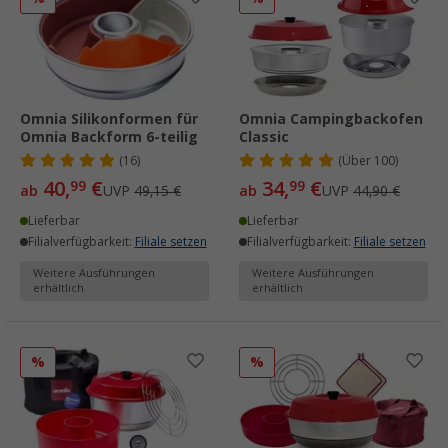
Omnia Silikonformen für
Omnia Campingbackofen
Omnia Backform 6-teilig
Classic
(16)
(
Über
100)
40,
€
34,
€
99
99
ab
UVP
49,15 €
ab
UVP
44,90 €
Lieferbar
Lieferbar
Filialverfügbarkeit:
Filiale setzen
Filialverfügbarkeit:
Filiale setzen
Weitere Ausführungen
Weitere Ausführungen
erhältlich
erhältlich
%
%