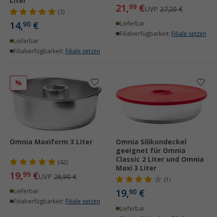
Liter
21,
€
99
UVP
27,20 €
(3)
14,
€
90
Lieferbar
Filialverfügbarkeit:
Filiale setzen
Lieferbar
Filialverfügbarkeit:
Filiale setzen
%
Omnia Maxiform 3 Liter
Omnia Silikondeckel
geeignet für Omnia
Classic 2 Liter und Omnia
(42)
Maxi 3 Liter
19,
€
99
UVP
26,90 €
(1)
19,
€
Lieferbar
90
Filialverfügbarkeit:
Filiale setzen
Lieferbar