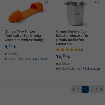
Omnia Two Finger
Omnia Smoke Cup
Topfhalter für Omnia
Räuchereinsatz für
Classic hitzebeständig
Omnia Backofen
Edelstahl
9,
€
90
(4)
Lieferbar
19,
€
90
Filialverfügbarkeit:
Filiale setzen
Lieferbar
Filialverfügbarkeit:
Filiale setzen
1
2