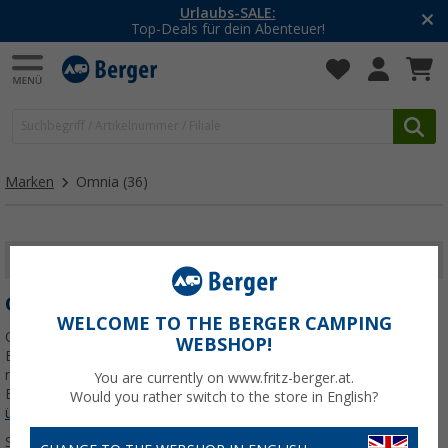
-20% auf Kleidung und Schuhe
Mit dem Aktionscode
20SSV
Marken
Omnia
(36)
FILTER ANZEIGEN
OMNIA
WELCOME TO THE BERGER CAMPING
Omnia ist die schwedische Firma, die den legendären Omnia
WEBSHOP!
Backofen herstellt. Der Omnia Ofen hat in Campingkreisen
mittlerweile eine riesige Fangemeinde. Genieße auch du frisches
You are currently on www.fritz-berger.at.
Brot und andere Backofengerichte direkt vom Herd.
Jetzt mehr
Would you rather switch to the store in English?
über unsere Kategorie
Omnia
erfahren...
Sortieren: