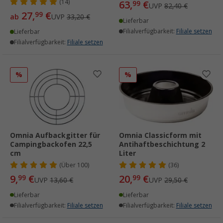
(14)
63,
€
99
UVP
82,40 €
27,
€
99
ab
UVP
33,20 €
Lieferbar
Filialverfügbarkeit:
Filiale setzen
Lieferbar
Filialverfügbarkeit:
Filiale setzen
%
%
Omnia Aufbackgitter für
Omnia Classicform mit
Campingbackofen 22,5
Antihaftbeschichtung 2
cm
Liter
(
Über
100)
(36)
9,
€
20,
€
99
99
UVP
13,60 €
UVP
29,50 €
Lieferbar
Lieferbar
Filialverfügbarkeit:
Filiale setzen
Filialverfügbarkeit:
Filiale setzen