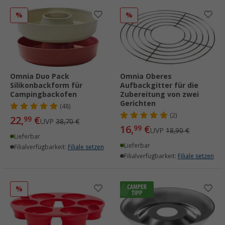
%
%
Omnia Duo Pack
Omnia Oberes
Silikonbackform für
Aufbackgitter für die
Campingbackofen
Zubereitung von zwei
Gerichten
(48)
(2)
22,
€
99
UVP
38,70 €
16,
€
99
UVP
18,90 €
Lieferbar
Lieferbar
Filialverfügbarkeit:
Filiale setzen
Filialverfügbarkeit:
Filiale setzen
%