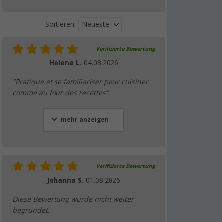
Neueste
Sortieren:
Verifizierte Bewertung
Omnia Backblech perforiert
Helene L.
04.08.2026
(10)
19,
€
99
"Pratique et se familiariser pour cuisiner
UVP
24,- €
comme au four des recettes"
mehr anzeigen
Omnia Classicform mit Antihaftbeschichtung
2 Liter
(36)
Verifizierte Bewertung
20,
€
99
UVP
29,50 €
Johanna S.
01.08.2026
Diese Bewertung wurde nicht weiter
begründet.
Omnia Campingbackofen Set 5-teilig inkl.