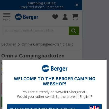
Camping Outlet:
Stark reduzierte Restposten!
Backöfen
Omnia Campingbackofen Classic
Omnia Campingbackofen
Classic 2 Liter
(
Über
100)
Art.-Nr.: 456250
WELCOME TO THE BERGER CAMPING
WEBSHOP!
%
You are currently on www.fritz-berger.at.
Would you rather switch to the store in English?