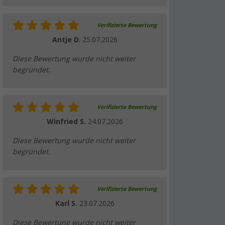
Silikonbackform, Aufbackgitter,
Transporttasche & Topflappen
Verifizierte Bewertung
(
Über
100)
Antje D.
25.07.2026
69,
€
99
UVP
99,90 €
Diese Bewertung wurde nicht weiter
begründet.
Omnia Edelstahl-Unterteil
Verifizierte Bewertung
(4)
Winfried S.
24.07.2026
14,
€
99
Diese Bewertung wurde nicht weiter
begründet.
Omnia Deckel
Verifizierte Bewertung
(2)
Karl S.
23.07.2026
24,
€
99
ab
Diese Bewertung wurde nicht weiter