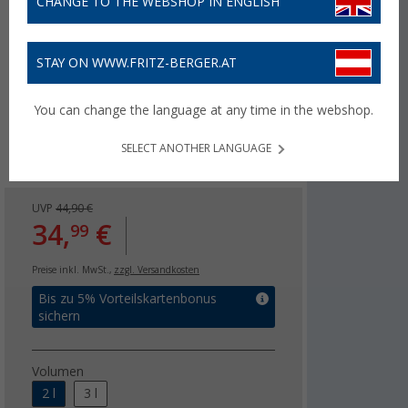
CHANGE TO THE WEBSHOP IN ENGLISH
STAY ON WWW.FRITZ-BERGER.AT
You can change the language at any time in the webshop.
SELECT ANOTHER LANGUAGE
UVP
44,90 €
34,
€
99
Preise inkl. MwSt.,
zzgl. Versandkosten
Bis zu 5% Vorteilskartenbonus
sichern
Volumen
2 l
3 l