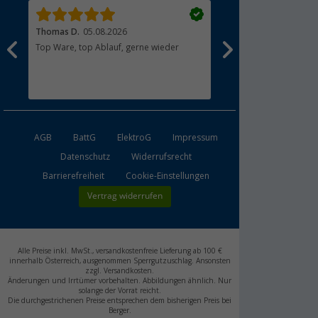
Thomas D.
05.08.2026
Klaus K.
05.08.2026
Top Ware, top Ablauf, gerne wieder
Wie erwartetet bestellt
Mzmp Kochbuch Leckereien - Kuchen &
bekommen, ein normale
Torten für den Omnia Backofen
(16)
14,
€
95
AGB
BattG
ElektroG
Impressum
Datenschutz
Widerrufsrecht
Barrierefreiheit
Cookie-Einstellungen
Vertrag widerrufen
Omnia Kühltasche mit Eisbeutel
16,
€
99
UVP
33,60 €
Alle Preise inkl. MwSt., versandkostenfreie Lieferung ab 100 €
innerhalb Österreich, ausgenommen Sperrgutzuschlag. Ansonsten
zzgl. Versandkosten.
Änderungen und Irrtümer vorbehalten. Abbildungen ähnlich. Nur
solange der Vorrat reicht.
Die durchgestrichenen Preise entsprechen dem bisherigen Preis bei
Mzmp Leicht & Fit - genussvoll essen
Berger.