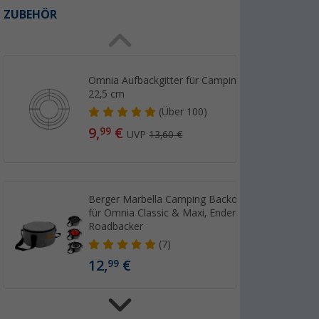
ZUBEHÖR
Omnia Aufbackgitter für Campingbackofen
22,5 cm
(
Über
100)
9,
€
99
UVP
13,60 €
Berger Marbella Camping Backofen Tasche
für Omnia Classic & Maxi, Enders Vamo,
Roadbacker
(7)
12,
€
99