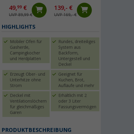
flammig 50 mbar
Glasdeckel und
Zangengriff
49,
€
139,- €
49,
€
99
99
UVP 89,99 €
UVP 169,- €
UVP 79,99 €
HIGHLIGHTS
Mobiler Ofen für
Rundes, dreiteiliges
Gasherde,
System aus
Campingkocher
Backform,
und Herdplatten
Untergestell und
Deckel
Erzeugt Ober- und
Geeignet für
Unterhitze ohne
Kuchen, Brot,
Strom
Aufläufe und mehr
Deckel mit
Erhältlich mit 2
Ventilationslöchern
oder 3 Liter
für gleichmäßiges
Fassungsvermögen
Garen
PRODUKTBESCHREIBUNG