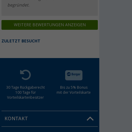
begründet.
WEITERE BEWERTUNGEN ANZEIGEN
Omnia EVA-Tasche für Omnia
Campingbackofen
(5)
ZULETZT BESUCHT
25,
€
99
UVP
31,80 €
Omnia Funnel Lid Einfüllhilfe Backofendeckel
für Omnia Classic 2 und 3 Liter
30 Tage Rückgaberecht
Bis zu 5% Bonus
(3)
100 Tage für
mit der Vorteilskarte
Vorteilskartenbesitzer
14,
€
90
KONTAKT