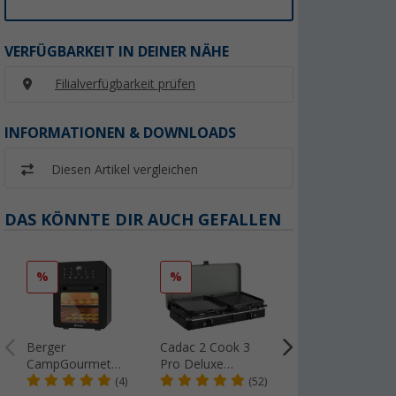
VERFÜGBARKEIT IN DEINER NÄHE
Filialverfügbarkeit prüfen
INFORMATIONEN & DOWNLOADS
Diesen Artikel vergleichen
DAS KÖNNTE DIR AUCH GEFALLEN
%
%
%
Berger
Cadac 2 Cook 3
Berger BlueOak
CampGourmet
Pro Deluxe
Edelstahl Topfset
Airfryer-Backofen
Gaskocher 2-
6-tlg. mit
(4)
(52)
(19