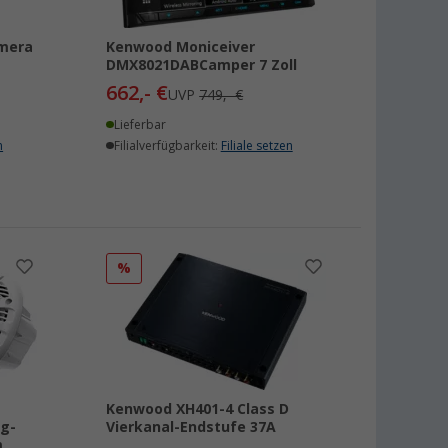
mera
Kenwood Moniceiver
DMX8021DABCamper 7 Zoll
662,- €
UVP
749,- €
Lieferbar
n
Filialverfügbarkeit:
Filiale setzen
%
Kenwood XH401-4 Class D
g-
Vierkanal-Endstufe 37A
m