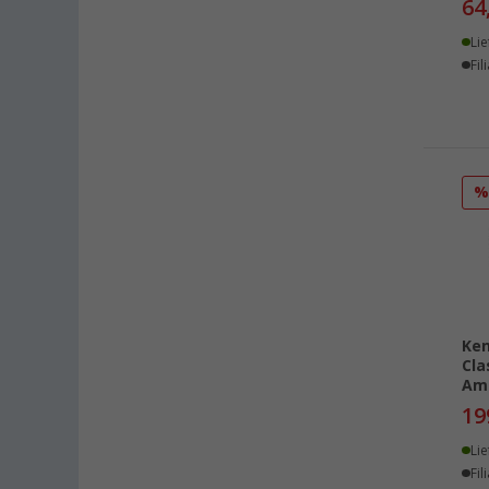
64
Lie
Fil
Ken
Cla
Amp
19
Lie
Fil