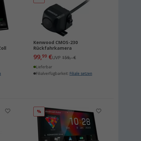
Kenwood CMOS-230
oll
Rückfahrkamera
99,
€
99
UVP
159,- €
Lieferbar
n
Filialverfügbarkeit:
Filiale setzen
%