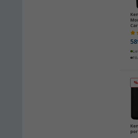
Ken
Mon
Car
58
Lie
Fil
Ke
por