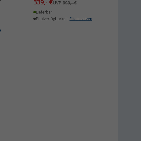
339,- €
UVP
399,- €
Lieferbar
Filialverfügbarkeit:
Filiale setzen
n