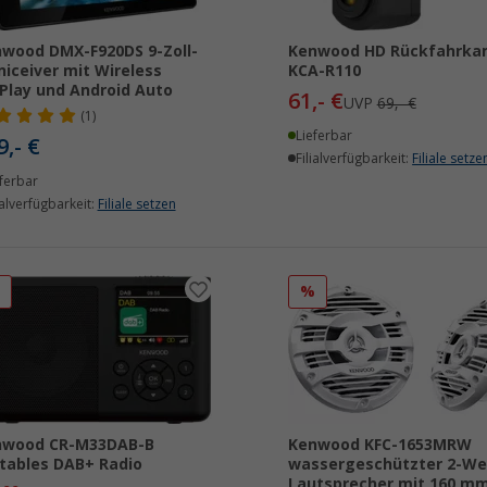
wood DMX-F920DS 9-Zoll-
Kenwood HD Rückfahrka
iceiver mit Wireless
KCA-R110
Play und Android Auto
61,- €
UVP
69,- €
(1)
Lieferbar
9,- €
Filialverfügbarkeit:
Filiale setze
ferbar
ialverfügbarkeit:
Filiale setzen
%
%
nwood CR-M33DAB-B
Kenwood KFC-1653MRW
tables DAB+ Radio
wassergeschützter 2-We
Lautsprecher mit 160 m