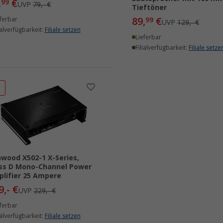
,
€
99
UVP
79,- €
Tieftöner
89,
€
ferbar
99
UVP
129,- €
ialverfügbarkeit:
Filiale setzen
Lieferbar
Filialverfügbarkeit:
Filiale setze
%
wood X502-1 X-Series,
ss D Mono-Channel Power
lifier 25 Ampere
9,- €
UVP
229,- €
ferbar
ialverfügbarkeit:
Filiale setzen