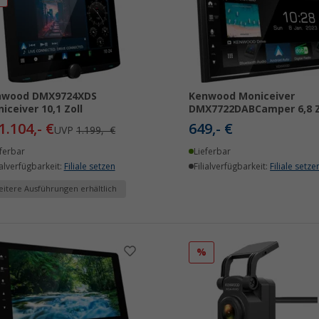
nwood DMX9724XDS
Kenwood Moniceiver
iceiver 10,1 Zoll
DMX7722DABCamper 6,8 Z
1.104,- €
649,- €
UVP
1.199,- €
ferbar
Lieferbar
ialverfügbarkeit:
Filiale setzen
Filialverfügbarkeit:
Filiale setze
itere Ausführungen erhältlich
%