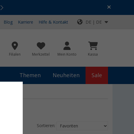
Urlaubs-SALE:
Top-Deals für dein Abenteuer!
Blog
Karriere
Hilfe & Kontakt
DE | DE
Filialen
Merkzettel
Mein Konto
Kassa
Themen
Neuheiten
Sale
Sortieren: