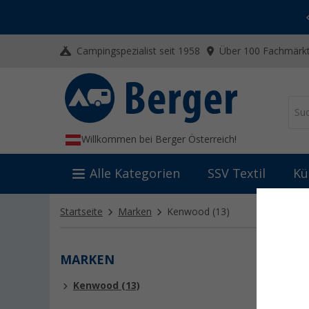
-20% auf Kleidung und Schuhe
Mit dem Aktionscode
20SSV
Campingspezialist seit 1958
Über 100 Fachmärkt
Willkommen bei Berger Österreich!
Alle Kategorien
SSV Textil
Kü
Startseite
Marken
Kenwood
(13)
MARKEN
KEN
Kenwood (13)