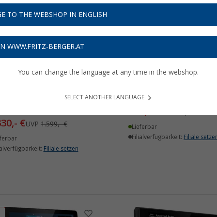
E TO THE WEBSHOP IN ENGLISH
%
%
ON WWW.FRITZ-BERGER.AT
You can change the language at any time in the webshop.
wood Moniceiver
Kenwood DRV-A510 2K W
992RVS 10,1 Zoll
DashCam
SELECT ANOTHER LANGUAGE
125,- €
(2)
UVP
149,- €
330,- €
UVP
1.599,- €
Lieferbar
Filialverfügbarkeit:
Filiale setze
ferbar
ialverfügbarkeit:
Filiale setzen
%