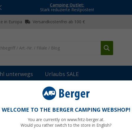
Camping Outlet:
Stark reduzierte Restposten!
e in Europa
Versandkostenfrei ab 100 €
hl unterwegs
Urlaubs SALE
WELCOME TO THE BERGER CAMPING WEBSHOP!
WOOD
You are currently on www.fritz-berger.at.
Would you rather switch to the store in English?