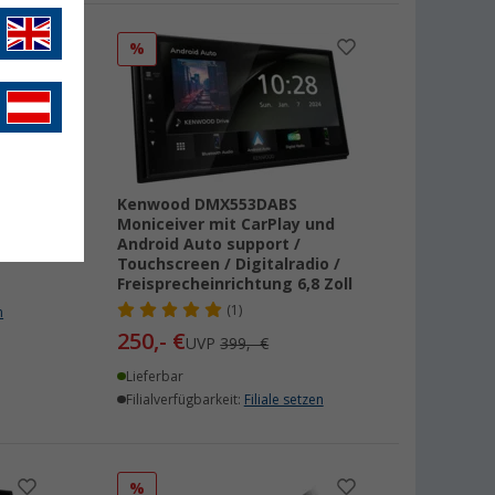
%
QHD
Kenwood DMX553DABS
Moniceiver mit CarPlay und
Android Auto support /
Touchscreen / Digitalradio /
Freisprecheinrichtung 6,8 Zoll
(1)
n
250,- €
UVP
399,- €
Lieferbar
Filialverfügbarkeit:
Filiale setzen
%