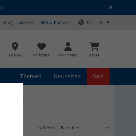
Urlaubs-SALE:
Top-Deals für dein Abenteuer!
Blog
Karriere
Hilfe & Kontakt
DE | DE
Filialen
Merkzettel
Mein Konto
Kassa
Themen
Neuheiten
Sale
Sortieren: