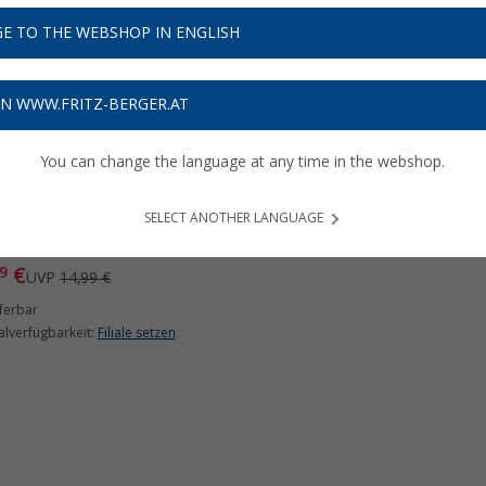
E TO THE WEBSHOP IN ENGLISH
%
ON WWW.FRITZ-BERGER.AT
You can change the language at any time in the webshop.
ter für Abreisseil
SELECT ANOTHER LANGUAGE
(42)
€
9
UVP
14,99 €
ferbar
ialverfügbarkeit:
Filiale setzen