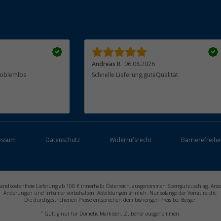
Andreas R.
06.08.2026
Problemlos
Schnelle Lieferung,guteQualität
essum
Datenschutz
Widerrufsrecht
Barrierefreihe
ersandkostenfreie Lieferung ab 100 € innerhalb Österreich, ausgenommen Sperrgutzuschlag. Ans
Änderungen und Irrtümer vorbehalten. Abbildungen ähnlich. Nur solange der Vorrat reicht.
Die durchgestrichenen Preise entsprechen dem bisherigen Preis bei Berger.
*
Gültig nur für Dometic Markisen. Zubehör ausgenommen.