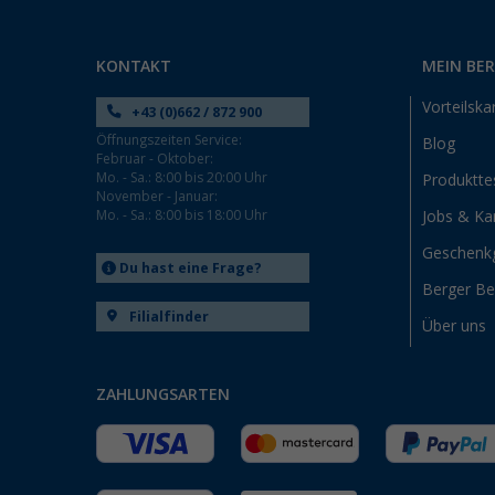
Dettingen unter Teck (1)
Dornbirn (AT) (1)
Eisenach (1)
KONTAKT
MEIN BE
Ellingen (1)
Vorteilska
+43 (0)662 / 872 900
Erfurt (1)
Öffnungszeiten Service:
Blog
Eriskirch (1)
Februar - Oktober:
Mo. - Sa.: 8:00 bis 20:00 Uhr
Produktte
Frankfurt am Main (1)
November - Januar:
Mo. - Sa.: 8:00 bis 18:00 Uhr
Jobs & Kar
Freiburg (1)
Fulda (1)
Geschenk
Du hast eine Frage?
Gera (1)
Berger B
Gießen (1)
Filialfinder
Über uns
Grafenau (1)
Göttingen (1)
ZAHLUNGSARTEN
Hamburg (1)
Hannover (1)
Heide (1)