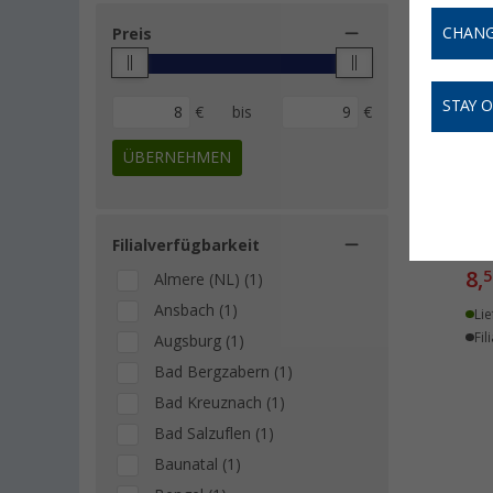
CHANG
Preis
STAY 
€
bis
€
ÜBERNEHMEN
Hal
Filialverfügbarkeit
8,
5
Almere (NL) (1)
Ansbach (1)
Lie
Fil
Augsburg (1)
Bad Bergzabern (1)
Bad Kreuznach (1)
Bad Salzuflen (1)
Baunatal (1)