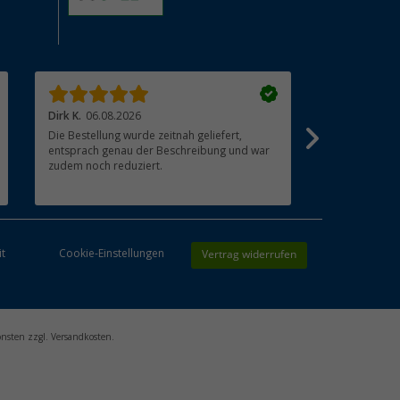
Dirk K.
06.08.2026
cuculeanu l.
Die Bestellung wurde zeitnah geliefert,
Super. Top ?
entsprach genau der Beschreibung und war
zudem noch reduziert.
Vertrag widerrufen
it
Cookie-Einstellungen
onsten zzgl. Versandkosten.