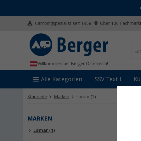
-20% auf Kleidung und Schuhe
Mit dem Aktionscode
20SSV
Campingspezialist seit 1958
Über 100 Fachmärkt
Willkommen bei Berger Österreich!
Alle Kategorien
SSV Textil
Kü
Startseite
Marken
Lamar
(1)
MARKEN
LAM
Lamar (1)