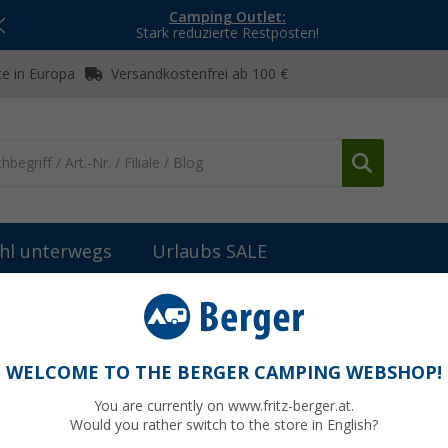
Camping Outlet:
Stark reduzierte Restposten!
e in Europa
Versandkostenfrei ab 100 €
hl unterwegs
Urlaubs SALE
WELCOME TO THE BERGER CAMPING WEBSHOP!
AR
You are currently on www.fritz-berger.at.
Would you rather switch to the store in English?