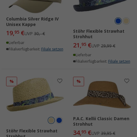
Columbia Silver Ridge IV
Unisex Kappe
Stöhr Flexible Strawhat
19,
€
95
UVP
30,- €
Strohhut
Lieferbar
21,
€
95
UVP
29,99 €
Filialverfügbarkeit:
Filiale setzen
Lieferbar
Filialverfügbarkeit:
Filiale setzen
%
%
P.A.C. Kellii Classic Damen
Strohhut
Stöhr Flexible Strawhat
34,
€
95
UVP
39,95 €
Strohhut