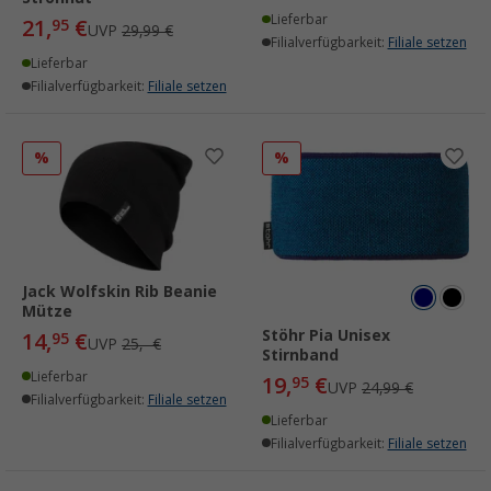
Lieferbar
21,
€
95
UVP
29,99 €
Filialverfügbarkeit:
Filiale setzen
Lieferbar
Filialverfügbarkeit:
Filiale setzen
%
%
Jack Wolfskin Rib Beanie
Mütze
Stöhr Pia Unisex
14,
€
95
UVP
25,- €
Stirnband
Lieferbar
19,
€
95
UVP
24,99 €
Filialverfügbarkeit:
Filiale setzen
Lieferbar
Filialverfügbarkeit:
Filiale setzen