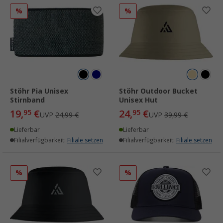
%
%
Stöhr Pia Unisex
Stöhr Outdoor Bucket
Stirnband
Unisex Hut
19,
€
24,
€
95
95
UVP
24,99 €
UVP
39,99 €
Lieferbar
Lieferbar
Filialverfügbarkeit:
Filiale setzen
Filialverfügbarkeit:
Filiale setzen
%
%