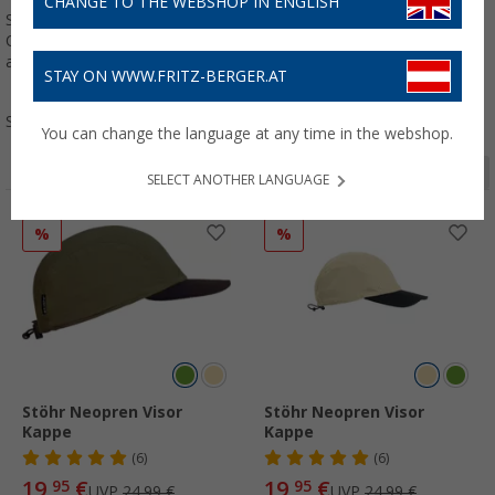
CHANGE TO THE WEBSHOP IN ENGLISH
Sichere dir mit dem Code
20SSV
zusätzlich 20 % Rabatt auf
Outdoor-Mode für Damen, Herren und Kinder – selbstverständlich
auch auf bereits reduzierte Ware.
STAY ON WWW.FRITZ-BERGER.AT
Sortieren:
You can change the language at any time in the webshop.
Seite 1 von 4
SELECT ANOTHER LANGUAGE
%
%
Stöhr Neopren Visor
Stöhr Neopren Visor
Kappe
Kappe
(6)
(6)
19,
€
19,
€
95
95
UVP
24,99 €
UVP
24,99 €