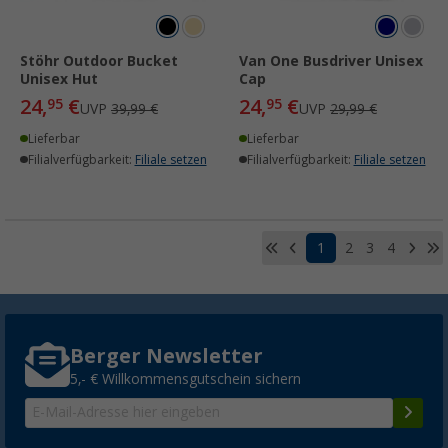
Stöhr Outdoor Bucket
Van One Busdriver Unisex
Unisex Hut
Cap
24,
€
24,
€
95
95
UVP
39,99 €
UVP
29,99 €
Lieferbar
Lieferbar
Filialverfügbarkeit:
Filiale setzen
Filialverfügbarkeit:
Filiale setzen
1
2
3
4
Berger Newsletter
5,- € Willkommensgutschein sichern