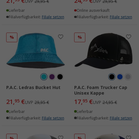
21,
€
24,
€
UVP
29,95 €
UVP
29,95 €
Lieferbar
Online ausverkauft
Filialverfügbarkeit:
Filiale setzen
Filialverfügbarkeit:
Filiale setzen
%
%
P.A.C. Ledras Bucket Hut
P.A.C. Foam Trucker Cap
Unisex Kappe
21,
€
17,
€
95
95
UVP
29,95 €
UVP
24,95 €
Lieferbar
Lieferbar
Filialverfügbarkeit:
Filiale setzen
Filialverfügbarkeit:
Filiale setzen
%
%