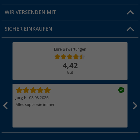
Produkttester
Versandinformationen
WIR VERSENDEN MIT
Jobs & Karriere
Click & Collect
SICHER EINKAUFEN
Geschenkgutschein
Rücksendung
Berger Bewusst
Eure Bewertungen
Bestellstatus
Über uns
4,42
Hauptkatalog
Gut
Händler werden
Jörg H.
08.08.2026
Kla
Alles super wie immer
Ein
und
Lei
Max
unk