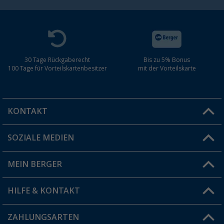
30 Tage Rückgaberecht
Bis zu 5% Bonus
100 Tage für Vorteilskartenbesitzer
mit der Vorteilskarte
KONTAKT
SOZIALE MEDIEN
Du hast eine Frage?
MEIN BERGER
Filiale finden
HILFE & KONTAKT
Vorteilskarte
Blog
ZAHLUNGSARTEN
FAQ & Kontakt