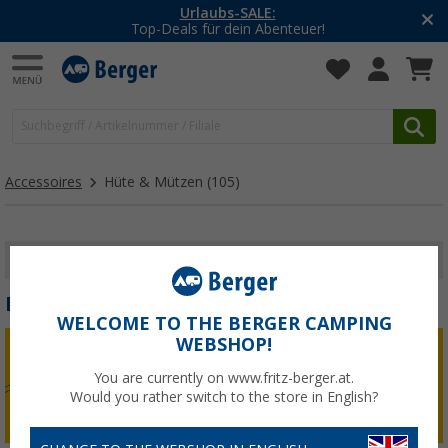
-20% auf Kleidung und Schuhe
Mit dem Aktionscode
20SSV
Accessoires
Hüte & Mützen
(105)
FILTER ANZEIGEN
HÜTE & MÜTZEN
WELCOME TO THE BERGER CAMPING
WEBSHOP!
You are currently on www.fritz-berger.at.
Would you rather switch to the store in English?