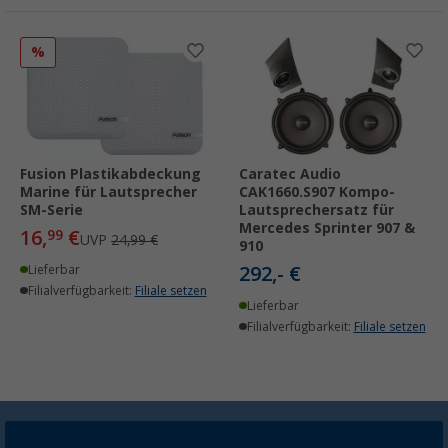
%
Fusion Plastikabdeckung
Caratec Audio
Marine für Lautsprecher
CAK1660.S907 Kompo-
SM-Serie
Lautsprechersatz für
Mercedes Sprinter 907 &
16,
€
99
UVP
24,99 €
910
292,- €
Lieferbar
Filialverfügbarkeit:
Filiale setzen
Lieferbar
Filialverfügbarkeit:
Filiale setzen