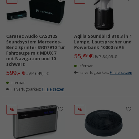
Caratec Audio CAS212S
Aqiila Soundbird B10 3 in 1
Soundsystem Mercedes-
Lampe, Lautsprecher und
Benz Sprinter S907/910 für
Powerbank 10000 mAh
Fahrzeuge mit MBUX 7
55,
€
99
UVP
84,99 €
mit Navigation und 10
schwarz
Lieferbar
599,- €
Filialverfügbarkeit:
Filiale setzen
UVP
649,- €
Lieferbar
Filialverfügbarkeit:
Filiale setzen
%
%