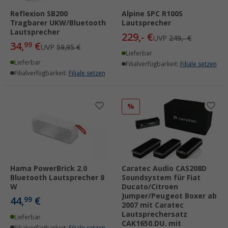
Reflexion SB200
Alpine SPC R100S
Tragbarer UKW/Bluetooth
Lautsprecher
Lautsprecher
229,- €
UVP
249,- €
34,
€
99
UVP
59,95 €
Lieferbar
Lieferbar
Filialverfügbarkeit:
Filiale setzen
Filialverfügbarkeit:
Filiale setzen
%
Hama PowerBrick 2.0
Caratec Audio CAS208D
Bluetooth Lautsprecher 8
Soundsystem für Fiat
W
Ducato/Citroen
Jumper/Peugeot Boxer ab
44,
€
99
2007 mit Caratec
Lautsprechersatz
Lieferbar
CAK1650.DU. mit
Filialverfügbarkeit:
Filiale setzen