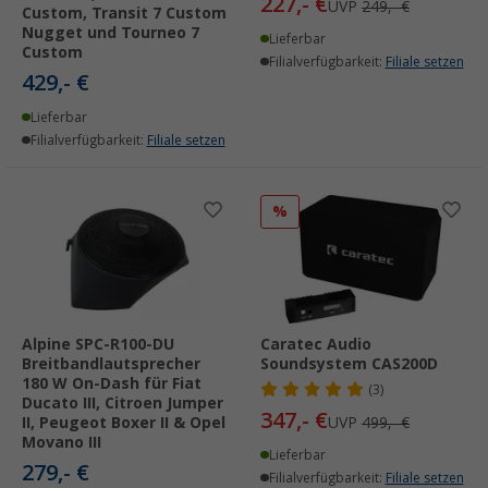
227,- €
UVP
249,- €
Custom, Transit 7 Custom
Nugget und Tourneo 7
Lieferbar
Custom
Filialverfügbarkeit:
Filiale setzen
429,- €
Lieferbar
Filialverfügbarkeit:
Filiale setzen
%
Alpine SPC-R100-DU
Caratec Audio
Breitbandlautsprecher
Soundsystem CAS200D
180 W On-Dash für Fiat
(3)
Ducato III, Citroen Jumper
347,- €
II, Peugeot Boxer II & Opel
UVP
499,- €
Movano III
Lieferbar
279,- €
Filialverfügbarkeit:
Filiale setzen