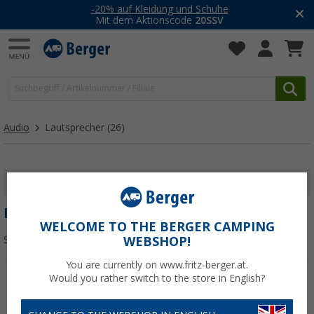
-20% auf Kleidung und Schuhe
Mit dem Aktionscode
20SSV
Audio
Lautsprecher
(26)
FILTER ANZEIGEN
LAUTSPRECHER
WELCOME TO THE BERGER CAMPING
Sortieren:
WEBSHOP!
You are currently on www.fritz-berger.at.
Would you rather switch to the store in English?
%
%