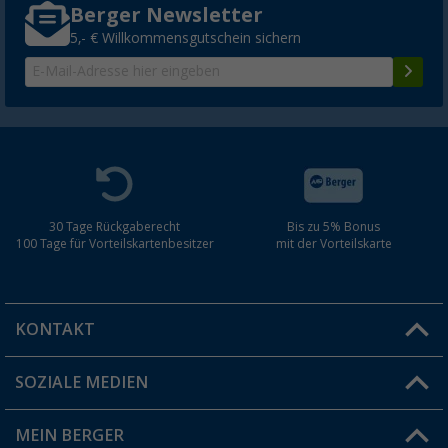
Berger Newsletter
5,- € Willkommensgutschein sichern
30 Tage Rückgaberecht
Bis zu 5% Bonus
100 Tage für Vorteilskartenbesitzer
mit der Vorteilskarte
KONTAKT
SOZIALE MEDIEN
Du hast eine Frage?
MEIN BERGER
Filiale finden