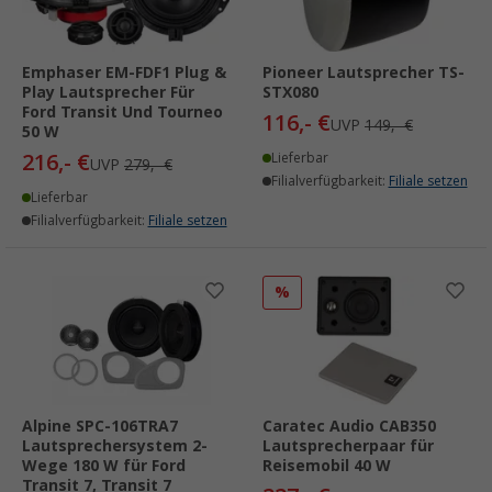
Emphaser EM-FDF1 Plug &
Pioneer Lautsprecher TS-
Play Lautsprecher Für
STX080
Ford Transit Und Tourneo
116,- €
UVP
149,- €
50 W
216,- €
Lieferbar
UVP
279,- €
Filialverfügbarkeit:
Filiale setzen
Lieferbar
Filialverfügbarkeit:
Filiale setzen
%
Alpine SPC-106TRA7
Caratec Audio CAB350
Lautsprechersystem 2-
Lautsprecherpaar für
Wege 180 W für Ford
Reisemobil 40 W
Transit 7, Transit 7