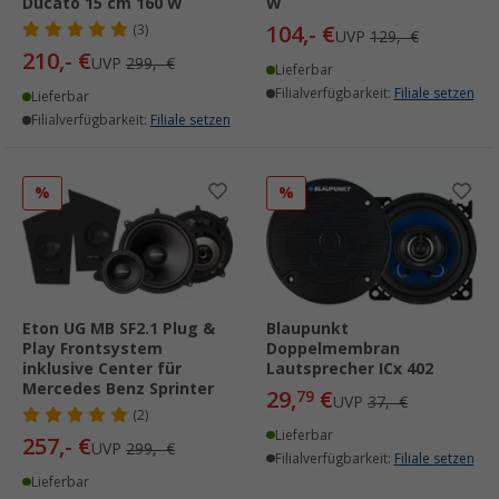
Ducato 15 cm 160 W
W
104,- €
(3)
UVP
129,- €
210,- €
UVP
299,- €
Lieferbar
Filialverfügbarkeit:
Filiale setzen
Lieferbar
Filialverfügbarkeit:
Filiale setzen
%
%
Eton UG MB SF2.1 Plug &
Blaupunkt
Play Frontsystem
Doppelmembran
inklusive Center für
Lautsprecher ICx 402
Mercedes Benz Sprinter
29,
€
79
UVP
37,- €
(2)
Lieferbar
257,- €
UVP
299,- €
Filialverfügbarkeit:
Filiale setzen
Lieferbar