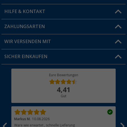
HILFE & KONTAKT
Vorteilskarte
Blog
ZAHLUNGSARTEN
FAQ & Kontakt
Produkttester
Versandinformationen
WIR VERSENDEN MIT
Jobs & Karriere
Click & Collect
SICHER EINKAUFEN
Geschenkgutschein
Rücksendung
Berger Bewusst
Eure Bewertungen
Bestellstatus
Über uns
4,41
Hauptkatalog
Gut
Händler werden
Markus M.
10.08.2026
Gab
Ware wie erwartet , schnelle Lieferung
Gut