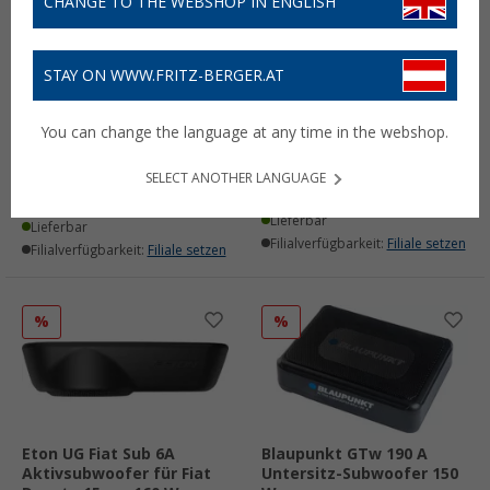
CHANGE TO THE WEBSHOP IN ENGLISH
STAY ON WWW.FRITZ-BERGER.AT
Pioneer 2 Wege-
Pioneer Kompakter
Lautsprecher Fiat Ducato
Aktivsubwoofer TS-
You can change the language at any time in the webshop.
ab 2006
WX140DA mit Verstärker
170 W
(1)
SELECT ANOTHER LANGUAGE
149,- €
109,- €
UVP
239,- €
UVP
174,- €
Lieferbar
Lieferbar
Filialverfügbarkeit:
Filiale setzen
Filialverfügbarkeit:
Filiale setzen
%
%
Eton UG Fiat Sub 6A
Blaupunkt GTw 190 A
Aktivsubwoofer für Fiat
Untersitz-Subwoofer 150