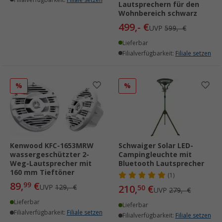
Lautsprechern für den
Wohnbereich schwarz
499,- €
UVP
599,- €
Lieferbar
Filialverfügbarkeit:
Filiale setzen
%
%
Kenwood KFC-1653MRW
Schwaiger Solar LED-
wassergeschützter 2-
Campingleuchte mit
Weg-Lautsprecher mit
Bluetooth Lautsprecher
160 mm Tieftöner
(1)
89,
€
99
UVP
129,- €
210,
€
50
UVP
279,- €
Lieferbar
Lieferbar
Filialverfügbarkeit:
Filiale setzen
Filialverfügbarkeit:
Filiale setzen