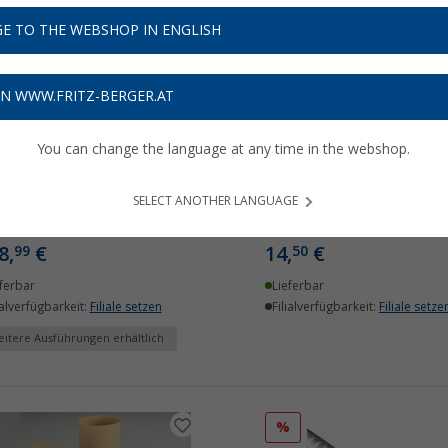
E TO THE WEBSHOP IN ENGLISH
ON WWW.FRITZ-BERGER.AT
You can change the language at any time in the webshop.
trohr Ø 65 mm
Luftrohr Ø 80 mm
SELECT ANOTHER LANGUAGE
(81)
(9)
8,
€
14,
€
99
50
ferbar
Lieferbar
ialverfügbarkeit:
Filiale setzen
Filialverfügbarkeit:
Filiale setze
itere Ausführungen erhältlich
%