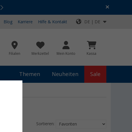
Urlaubs-SALE:
Top-Deals für dein Abenteuer!
Blog
Karriere
Hilfe & Kontakt
DE | DE
Filialen
Merkzettel
Mein Konto
Kassa
Themen
Neuheiten
Sale
Sortieren: