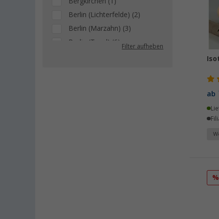
Bergkirchen (1)
Berlin (Lichterfelde) (2)
Berlin (Marzahn) (3)
Berlin (Tegel) (6)
Filter aufheben
Bielefeld (4)
Iso
Bindlach (1)
Bischofsheim (3)
ab
Bocholt (1)
Lie
Bordeaux (FR) (1)
Fil
Braunschweig (3)
We
Buchholz (1)
Coburg / Dörfles-Esbach (1)
Cottbus (3)
Cuxhaven (4)
Deggendorf (3)
Dettingen unter Teck (4)