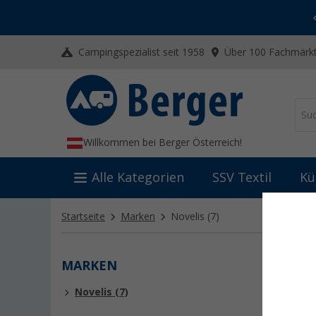
-20% auf Kleidung und Schuhe
Mit dem Aktionscode
20SSV
Campingspezialist seit 1958
Über 100 Fachmärkt
Willkommen bei Berger Österreich!
Alle Kategorien
SSV Textil
Kü
Startseite
Marken
Novelis
(7)
MARKEN
NOVE
Novelis (7)