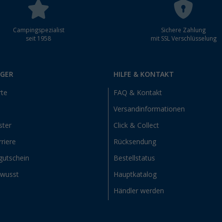
Campingspezialist
Sichere Zahlung
seit 1958
mit SSL Verschlüsselung
RGER
HILFE & KONTAKT
rte
FAQ & Kontakt
Versandinformationen
ster
Click & Collect
riere
Rücksendung
gutschein
Bestellstatus
ewusst
Hauptkatalog
Händler werden