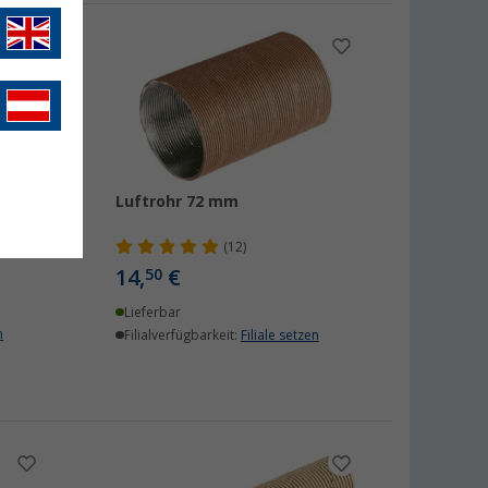
Luftrohr 72 mm
(12)
14,
€
50
Lieferbar
n
Filialverfügbarkeit:
Filiale setzen