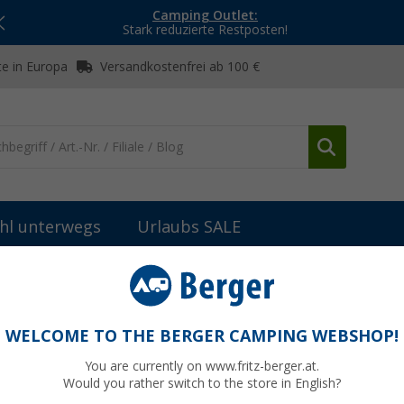
Camping Outlet:
Stark reduzierte Restposten!
e in Europa
Versandkostenfrei ab 100 €
hl unterwegs
Urlaubs SALE
WELCOME TO THE BERGER CAMPING WEBSHOP!
LIS
You are currently on www.fritz-berger.at.
Would you rather switch to the store in English?