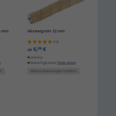
50 mm
Abzweigrohr 22 mm
(14)
6,
€
99
ab
Lieferbar
n
Filialverfügbarkeit:
Filiale setzen
h
Weitere Ausführungen erhältlich