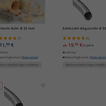
therm-Rohr Ø 35 mm
Edelstahl-Abgasrohr Ø 
(7)
(5)
11,
€
19,
€
99
99
ab
21,99 €
ferbar
Lieferbar
ialverfügbarkeit:
Filiale setzen
Filialverfügbarkeit:
Filiale setze
itere Ausführungen erhältlich
Weitere Ausführungen erhältlic
%