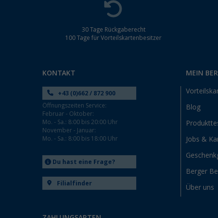
Hooksiel (3)
Isny im Allgäu (3)
Kaiserslautern (3)
30 Tage Rückgaberecht
100 Tage für Vorteilskartenbesitzer
Kerpen (3)
Kesselsdorf (3)
Kiel (4)
KONTAKT
MEIN BE
Klagenfurt (2)
Vorteilska
+43 (0)662 / 872 900
Klettgau / Erzingen (5)
Öffnungszeiten Service:
Blog
Kolbermoor (3)
Februar - Oktober:
Mo. - Sa.: 8:00 bis 20:00 Uhr
Produktte
Leipzig - Wiedemar (1)
November - Januar:
Leverkusen (1)
Mo. - Sa.: 8:00 bis 18:00 Uhr
Jobs & Kar
Linz/Traun (AT) (2)
Geschenk
Du hast eine Frage?
Losheim (2)
Berger B
Lyon (FR) (1)
Filialfinder
Über uns
Magdeburg (4)
Moormerland (4)
ZAHLUNGSARTEN