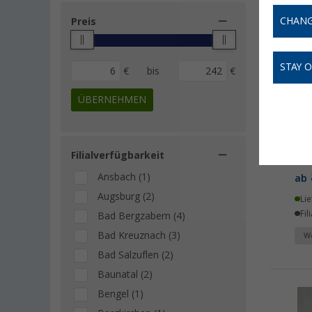
CHANG
Preis
STAY 
€
bis
€
ÜBERNEHMEN
Luf
Filialverfügbarkeit
Ansbach (1)
ab
Augsburg (2)
Lie
Fil
Bad Bergzabern (4)
Bad Kreuznach (3)
We
Bad Salzuflen (2)
Baunatal (2)
Bengel (1)