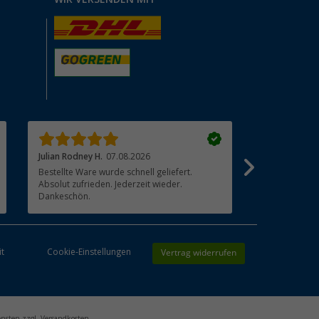
Julian Rodney H.
07.08.2026
Joachim K.
06
Bestellte Ware wurde schnell geliefert.
?? Absolut, lä
Absolut zufrieden. Jederzeit wieder.
Dankeschön.
Vertrag widerrufen
it
Cookie-Einstellungen
onsten zzgl. Versandkosten.