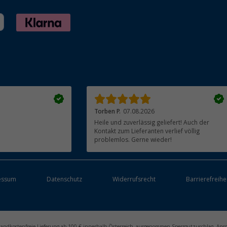
Torben P.
07.08.2026
Heile und zuverlässig geliefert! Auch der
Kontakt zum Lieferanten verlief völlig
problemlos. Gerne wieder!
essum
Datenschutz
Widerrufsrecht
Barrierefreihe
ersandkostenfreie Lieferung ab 100 € innerhalb Österreich, ausgenommen Sperrgutzuschlag. Ans