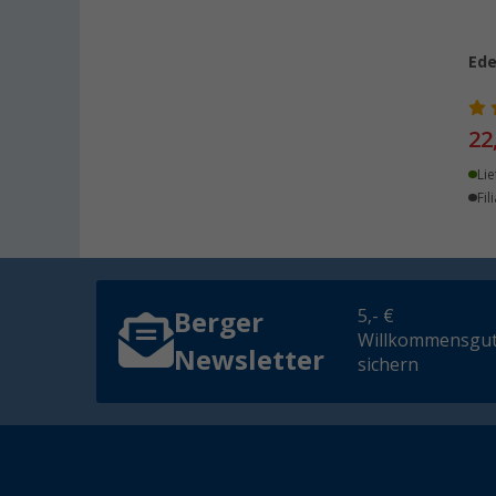
Dornbirn (AT) (1)
Erfurt (6)
Ede
Eriskirch (1)
Frankfurt am Main (1)
Freiburg (2)
22
Gießen (2)
Lie
Grafenau (2)
Fil
Göttingen (5)
Gütersloh (4)
Hamburg (2)
Hannover (4)
5,- €
Berger
Willkommensgut
Heide (1)
Newsletter
sichern
Heidelberg (2)
Heiligenhafen (2)
Heiligenzimmern (4)
Herten (1)