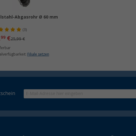
lstahl-Abgasrohr Ø 60 mm
(3)
,
€
99
25,99 €
ferbar
ialverfügbarkeit:
Filiale setzen
schein