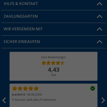
HILFE & KONTAKT
Vorteilskarte
Blog
ZAHLUNGSARTEN
FAQ & Kontakt
Produkttester
Versandinformationen
WIR VERSENDEN MIT
Jobs & Karriere
Click & Collect
SICHER EINKAUFEN
Geschenkgutschein
Rücksendung
Berger Bewusst
Eure Bewertungen
Bestellstatus
Über uns
4,43
Hauptkatalog
Gut
Händler werden
Joachim K.
06.08.2026
And
l
?? Absolut, läuft alles Problemlos
Sch