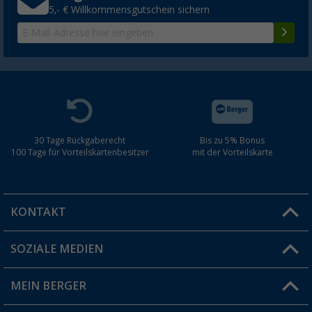
5,- € Willkommensgutschein sichern
30 Tage Rückgaberecht
Bis zu 5% Bonus
100 Tage für Vorteilskartenbesitzer
mit der Vorteilskarte
KONTAKT
SOZIALE MEDIEN
Du hast eine Frage?
MEIN BERGER
Filiale finden