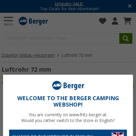
Urlaubs-SALE:
Top-Deals für dein Abenteuer!
Zubehör Einbau-Heizungen
Luftrohr 72 mm
Luftrohr 72 mm
(12)
Art.-Nr.: 111640
WELCOME TO THE BERGER CAMPING
WEBSHOP!
You are currently on www.fritz-berger.at.
Would you rather switch to the store in English?