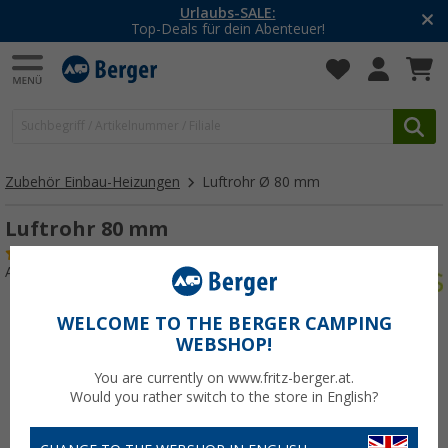
Urlaubs-SALE:
Top-Deals für dein Abenteuer!
Zubehör Einbau-Heizungen
Luftrohr Ø 80 mm
Luftrohr 80 mm
(9)
Art.-Nr.: 115290
WELCOME TO THE BERGER CAMPING
WEBSHOP!
You are currently on www.fritz-berger.at.
Would you rather switch to the store in English?