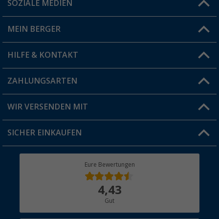
SOZIALE MEDIEN
Du hast eine Frage?
MEIN BERGER
Filiale finden
HILFE & KONTAKT
Vorteilskarte
Blog
ZAHLUNGSARTEN
FAQ & Kontakt
Produkttester
Versandinformationen
WIR VERSENDEN MIT
Jobs & Karriere
Click & Collect
SICHER EINKAUFEN
Geschenkgutschein
Rücksendung
Berger Bewusst
Eure Bewertungen
Bestellstatus
Über uns
4,43
Hauptkatalog
Gut
Händler werden