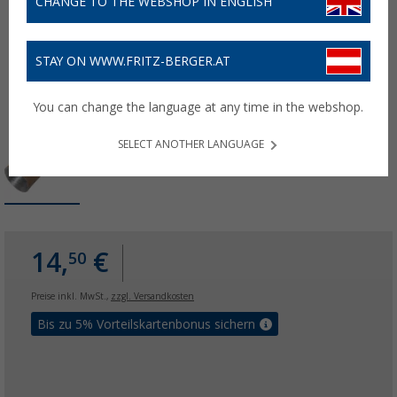
CHANGE TO THE WEBSHOP IN ENGLISH
STAY ON WWW.FRITZ-BERGER.AT
You can change the language at any time in the webshop.
SELECT ANOTHER LANGUAGE
14,
€
50
Preise inkl. MwSt.,
zzgl. Versandkosten
Bis zu 5% Vorteilskartenbonus sichern