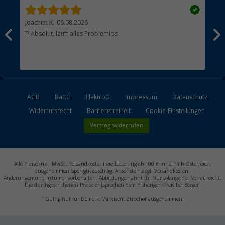
Joachim K.
06.08.2026
And
l
?? Absolut, läuft alles Problemlos
Sch
he
esen
AGB
BattG
ElektroG
Impressum
Datenschutz
Widerrufsrecht
Barrierefreiheit
Cookie-Einstellungen
Vertrag widerrufen
Alle Preise inkl. MwSt., versandkostenfreie Lieferung ab 100 € innerhalb Österreich,
ausgenommen Sperrgutzuschlag. Ansonsten zzgl. Versandkosten.
Änderungen und Irrtümer vorbehalten. Abbildungen ähnlich. Nur solange der Vorrat reicht.
Die durchgestrichenen Preise entsprechen dem bisherigen Preis bei Berger.
*
Gültig nur für Dometic Markisen. Zubehör ausgenommen.