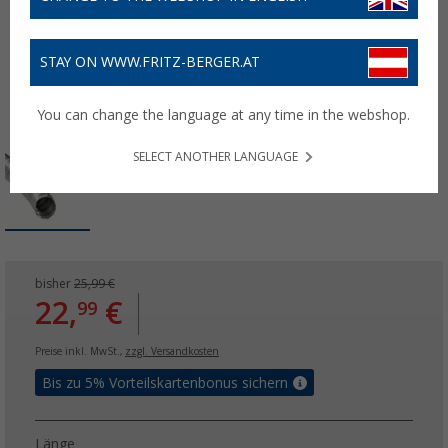
STAY ON WWW.FRITZ-BERGER.AT
You can change the language at any time in the webshop.
SELECT ANOTHER LANGUAGE
bisher
25,99 €
22,
€
99
Preise inkl. MwSt.,
zzgl. Versandkosten
Bis zu 5% Vorteilskartenbonus sichern
Länge