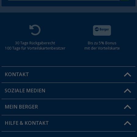
30 Tage Rückgaberecht
Bis zu 5% Bonus
100 Tage für Vorteilskartenbesitzer
mit der Vorteilskarte
KONTAKT
SOZIALE MEDIEN
Du hast eine Frage?
MEIN BERGER
Filiale finden
HILFE & KONTAKT
Vorteilskarte