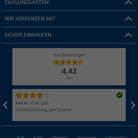
Blog
ZAHLUNGSARTEN
FAQ & Kontakt
Produkttester
Versandinformationen
WIR VERSENDEN MIT
Jobs & Karriere
Click & Collect
SICHER EINKAUFEN
Geschenkgutschein
Rücksendung
Berger Bewusst
Eure Bewertungen
Bestellstatus
Über uns
4,42
Hauptkatalog
Gut
Händler werden
Axel M.
07.08.2026
Mar
Schnelle Lieferung, gute Qualität
Das
AGB
BattG
ElektroG
Impressum
Datenschutz