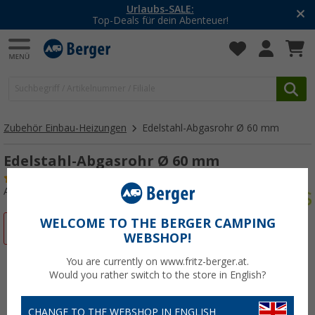
Urlaubs-SALE:
Top-Deals für dein Abenteuer!
Zubehör Einbau-Heizungen
Edelstahl-Abgasrohr Ø 60 mm
Edelstahl-Abgasrohr Ø 60 mm
(3)
Art.-Nr.: 113320
WELCOME TO THE BERGER CAMPING
%
WEBSHOP!
You are currently on www.fritz-berger.at.
Would you rather switch to the store in English?
CHANGE TO THE WEBSHOP IN ENGLISH