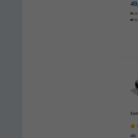
49
Lie
Fil
Sun
ab