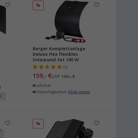
%
Berger Komplettanlage
Deluxe Flex flexibles
Solarpanel Set 100 W
(3)
159,- €
UVP
199,- €
Lieferbar
n
Filialverfügbarkeit:
Filiale setzen
h
%