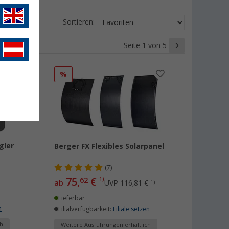
Sortieren:
Seite 1 von 5
%
gler
Berger FX Flexibles Solarpanel
(7)
75,
€
62
1)
ab
UVP
116,81 €
1)
Lieferbar
n
Filialverfügbarkeit:
Filiale setzen
h
Weitere Ausführungen erhältlich