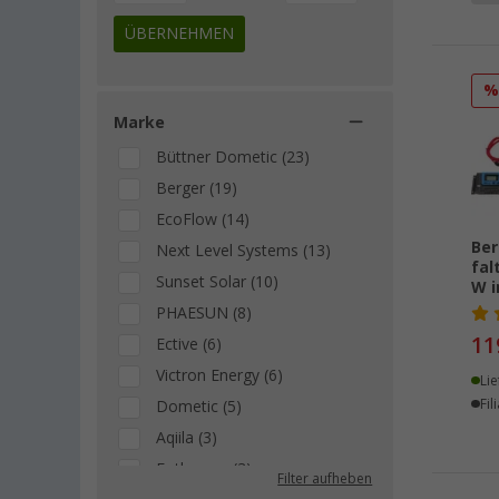
ÜBERNEHMEN
Marke
Büttner Dometic (23)
Berger (19)
EcoFlow (14)
Ber
Next Level Systems (13)
fal
Sunset Solar (10)
W i
PHAESUN (8)
11
Ective (6)
Victron Energy (6)
Lie
Fil
Dometic (5)
Aqiila (3)
Fothermo (3)
Filter aufheben