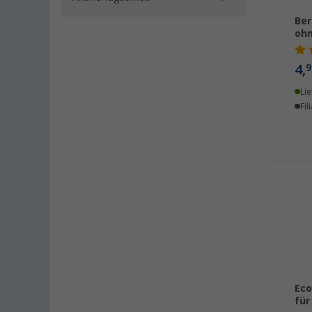
Ber
ohn
4,
9
Lie
Fil
Eco
für