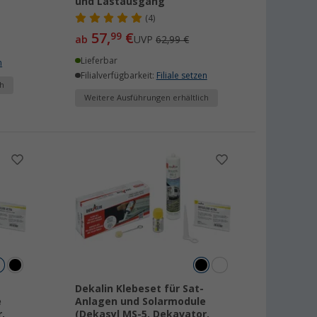
und Lastausgang
(4)
57,
€
99
ab
UVP
62,99 €
Lieferbar
n
Filialverfügbarkeit:
Filiale setzen
h
Weitere Ausführungen erhältlich
Dekalin Klebeset für Sat-
e
Anlagen und Solarmodule
,
(Dekasyl MS-5, Dekavator,