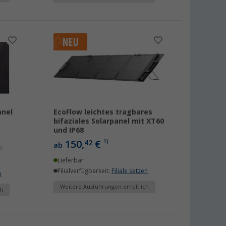
anel
EcoFlow leichtes tragbares
bifaziales Solarpanel mit XT60
und IP68
150,
€
42
1)
ab
)
Lieferbar
Filialverfügbarkeit:
Filiale setzen
n
Weitere Ausführungen erhältlich
h