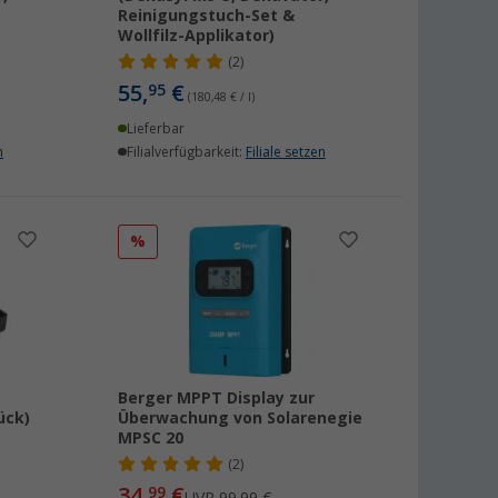
Reinigungstuch-Set &
Wollfilz-Applikator)
(2)
55,
€
95
(180,48 € / l)
Lieferbar
n
Filialverfügbarkeit:
Filiale setzen
%
Berger MPPT Display zur
ück)
Überwachung von Solarenegie
MPSC 20
(2)
34,
€
99