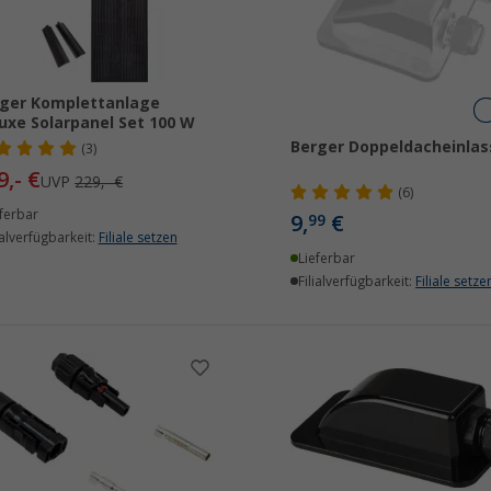
ger Komplettanlage
uxe Solarpanel Set 100 W
Berger Doppeldacheinlas
(3)
9,- €
UVP
229,- €
(6)
ferbar
9,
€
99
ialverfügbarkeit:
Filiale setzen
Lieferbar
Filialverfügbarkeit:
Filiale setze