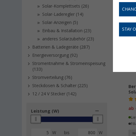
Solar-Komplettsets (26)
CHANG
Solar-Laderegler (14)
Solar-Anzeigen (5)
STAY 
Einbau & Installation (23)
anderes Solarzubehör (23)
Batterien & Ladegeräte (287)
Energieversorgung (92)
Stromentnahme & Stromeinspeisung
(133)
Stromverteilung (76)
Steckdosen & Schalter (225)
Ber
Sol
12 / 24 V Stecker (142)
ab
Leistung (W)
Lie
Fil
W
bis
W
We