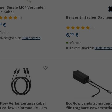
ger Single MC4 Verbinder
e Kabel
Berger Einfacher Dachein
(1)
€
9
(2)
ferbar
6,
€
99
ialverfügbarkeit:
Filiale setzen
Lieferbar
Filialverfügbarkeit:
Filiale setze
Flow Verlängerungskabel
EcoFlow Landstromadapt
 EcoFlow Solarmodule - 3m
für tragbare Powerstati