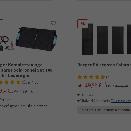
%
%
ger Komplettanlage
Berger PX starres Solarp
tbares Solarpanel Set 100
nkl. Laderegler
(7)
(
Über
100)
49,
€
99
1)
ab
UVP
119,- €
1
9,- €
UVP
199,- €
Lieferbar
ferbar
Filialverfügbarkeit:
Filiale setze
ialverfügbarkeit:
Filiale setzen
Weitere Ausführungen erhältlic