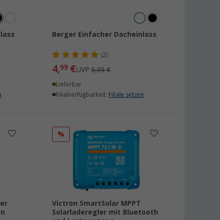
lass
Berger Einfacher Dacheinlass
(2)
4,
€
99
UVP
6,99 €
Lieferbar
n
Filialverfügbarkeit:
Filiale setzen
%
er
Victron SmartSolar MPPT
on
Solarladeregler mit Bluetooth