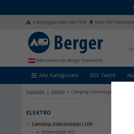
-20% auf Kleidung und Schuhe
Mit dem Aktionscode
20SSV
Campingspezialist seit 1958
Über 100 Fachmärkt
Willkommen bei Berger Österreich!
Alle Kategorien
SSV Textil
Kü
Startseite
Elektro
Camping-Solaranlagen
(130)
ELEKTRO
CAMP
Camping-Solaranlagen (130)
Entdecke
Zubehör f
Solarmodule (41)