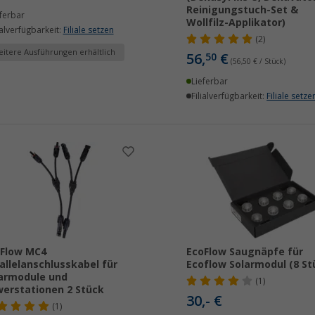
Reinigungstuch-Set &
ferbar
Wollfilz-Applikator)
ialverfügbarkeit:
Filiale setzen
(2)
itere Ausführungen erhältlich
56,
€
50
(56,50 € / Stück)
Lieferbar
Filialverfügbarkeit:
Filiale setze
Flow MC4
EcoFlow Saugnäpfe für
allelanschlusskabel für
Ecoflow Solarmodul (8 St
armodule und
(1)
erstationen 2 Stück
30,- €
(1)