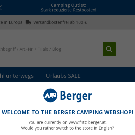
Camping Outlet:
Stark reduzierte Restposten!
e in Europa
Versandkostenfrei ab 100 €
hl unterwegs
Urlaubs SALE
WELCOME TO THE BERGER CAMPING WEBSHOP!
ING-SOLARANLAGEN
You are currently on www.fritz-berger.at.
 Camping-Solaranlagen für Wohnmobil, Wohnwagen und Van: Solarmod
Would you rather switch to the store in English?
ür Einbau, Installation und Erweiterung.
Jetzt mehr über unsere Kate