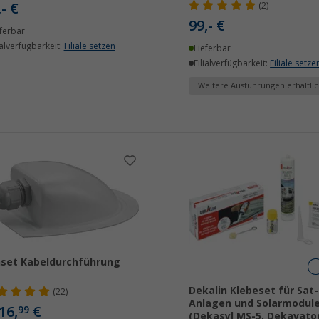
,- €
(2)
99,- €
ferbar
ialverfügbarkeit:
Filiale setzen
Lieferbar
Filialverfügbarkeit:
Filiale setze
Weitere Ausführungen erhältlic
set Kabeldurchführung
Dekalin Klebeset für Sat-
(22)
Anlagen und Solarmodul
16,
€
99
(Dekasyl MS-5, Dekavator