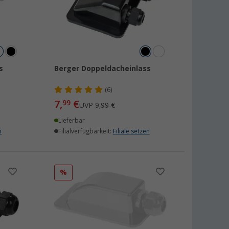
s
Berger Doppeldacheinlass
(6)
7,
€
99
UVP
9,99 €
Lieferbar
n
Filialverfügbarkeit:
Filiale setzen
%