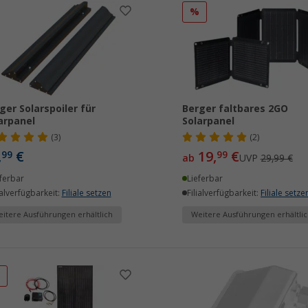
%
ger Solarspoiler für
Berger faltbares 2GO
arpanel
Solarpanel
(3)
(2)
,
€
19,
€
99
99
ab
UVP
29,99 €
ferbar
Lieferbar
ialverfügbarkeit:
Filiale setzen
Filialverfügbarkeit:
Filiale setze
itere Ausführungen erhältlich
Weitere Ausführungen erhältlic
%