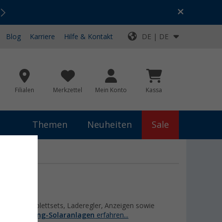
Urlaubs-SALE:
Top-Deals für dein Abenteuer!
Blog
Karriere
Hilfe & Kontakt
DE | DE
Filialen
Merkzettel
Mein Konto
Kassa
Themen
Neuheiten
Sale
ule, Komplettsets, Laderegler, Anzeigen sowie
gorie
Camping-Solaranlagen
erfahren...