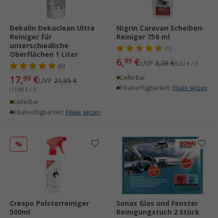
Dekalin Dekaclean Ultra
Nigrin Caravan Scheiben-
Reiniger für
Reiniger 750 ml
unterschiedliche
(1)
Oberflächen 1 Liter
6,
€
99
UVP
8,29 €
(9,32 € / l)
(6)
17,
€
99
Lieferbar
UVP
21,95 €
Filialverfügbarkeit:
Filiale setzen
(17,99 € / l)
Lieferbar
Filialverfügbarkeit:
Filiale setzen
%
Crespo Polsterreiniger
Sonax Glas und Fenster
500ml
Reinigungstuch 2 Stück