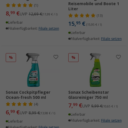
Reisemobile und Boote 1
(1)
Liter
8,
€
99
UVP
12,69 €
(11,99 € / l)
(13)
15,
€
Lieferbar
95
(15,95 € / l)
Filialverfügbarkeit:
Filiale setzen
Lieferbar
Filialverfügbarkeit:
Filiale setzen
%
%
Sonax Cockpitpfleger
Sonax Scheibenstar
Ocean-fresh 500 ml
Glasreiniger 750 ml
7,
€
(4)
99
UVP
9,99 €
(10,65 € / l)
6,
€
99
UVP
8,99 €
(13,98 € / l)
Lieferbar
Filialverfügbarkeit:
Filiale setzen
Lieferbar
Filialverfügbarkeit:
Filiale setzen