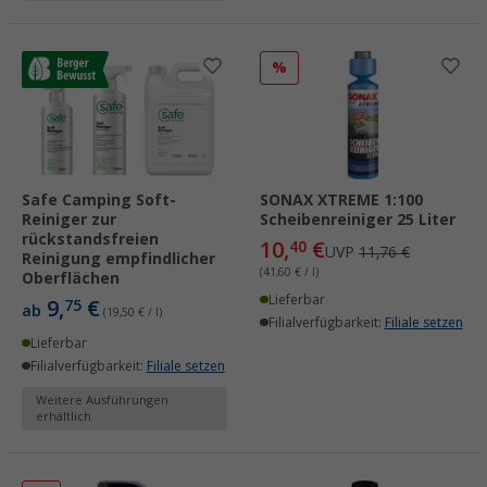
%
Safe Camping Soft-
SONAX XTREME 1:100
Reiniger zur
Scheibenreiniger 25 Liter
rückstandsfreien
10,
€
40
UVP
11,76 €
Reinigung empfindlicher
(41,60 € / l)
Oberflächen
Lieferbar
9,
€
75
ab
(19,50 € / l)
Filialverfügbarkeit:
Filiale setzen
Lieferbar
Filialverfügbarkeit:
Filiale setzen
Weitere Ausführungen
erhältlich