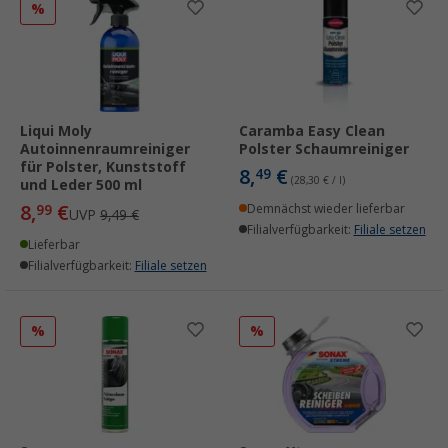
%
Liqui Moly
Caramba Easy Clean
Autoinnenraumreiniger
Polster Schaumreiniger
für Polster, Kunststoff
8,
€
49
(28,30 € / l)
und Leder 500 ml
8,
€
99
Demnächst wieder lieferbar
UVP
9,49 €
Filialverfügbarkeit:
Filiale setzen
Lieferbar
Filialverfügbarkeit:
Filiale setzen
%
%