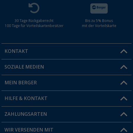
30 Tage Rückgaberecht
Bis zu 5% Bonus
100 Tage für Vorteilskartenbesitzer
mit der Vorteilskarte
KONTAKT
SOZIALE MEDIEN
Du hast eine Frage?
MEIN BERGER
Filiale finden
HILFE & KONTAKT
Vorteilskarte
Blog
ZAHLUNGSARTEN
FAQ & Kontakt
Produkttester
Versandinformationen
WIR VERSENDEN MIT