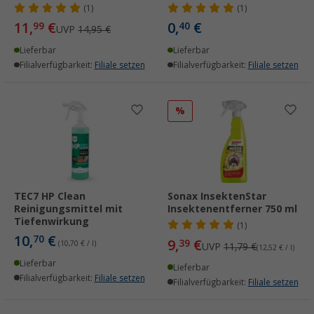
(1)
(1)
11,
€
0,
€
99
40
UVP
14,95 €
Lieferbar
Lieferbar
Filialverfügbarkeit:
Filiale setzen
Filialverfügbarkeit:
Filiale setzen
%
TEC7 HP Clean
Sonax InsektenStar
Reinigungsmittel mit
Insektenentferner 750 ml
Tiefenwirkung
(1)
10,
€
70
9,
€
39
(10,70 € / l)
UVP
11,79 €
(12,52 € / l)
Lieferbar
Lieferbar
Filialverfügbarkeit:
Filiale setzen
Filialverfügbarkeit:
Filiale setzen