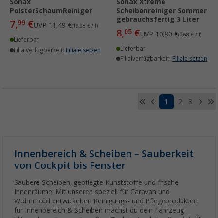
Sonax
Sonax Xtreme
PolsterSchaumReiniger
Scheibenreiniger Sommer
gebrauchsfertig 3 Liter
7,
€
99
UVP
11,49 €
(19,98 € / l)
8,
€
05
UVP
10,80 €
(2,68 € / l)
Lieferbar
Lieferbar
Filialverfügbarkeit:
Filiale setzen
Filialverfügbarkeit:
Filiale setzen
1
2
3
Innenbereich & Scheiben – Sauberkeit
von Cockpit bis Fenster
Saubere Scheiben, gepflegte Kunststoffe und frische
Innenräume: Mit unseren speziell für Caravan und
Wohnmobil entwickelten Reinigungs- und Pflegeprodukten
für Innenbereich & Scheiben machst du dein Fahrzeug