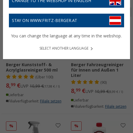
CHANGE TO THE WEBSHOP IN ENGLISH
Seite 1 von 3
STAY ON WWW.FRITZ-BERGER.AT
%
%
You can change the language at any time in the webshop.
SELECT ANOTHER LANGUAGE
Berger Kunststoff- &
Berger Fahrzeugreiniger
Acrylglasreiniger 500 ml
für Innen und Außen 1
Liter
(
Über
100)
(90)
8,
€
99
UVP
10,99 €
(17,98 € / l)
8,
€
99
UVP
10,99 €
(8,99 € / l)
Lieferbar
Lieferbar
Filialverfügbarkeit:
Filiale setzen
Filialverfügbarkeit:
Filiale setzen
%
%