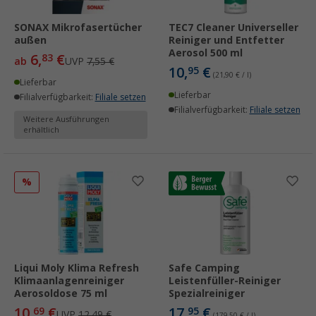
SONAX Mikrofasertücher
TEC7 Cleaner Universeller
außen
Reiniger und Entfetter
Aerosol 500 ml
6,
€
83
ab
UVP
7,55 €
10,
€
95
(21,90 € / l)
Lieferbar
Lieferbar
Filialverfügbarkeit:
Filiale setzen
Filialverfügbarkeit:
Filiale setzen
Weitere Ausführungen
erhältlich
%
Liqui Moly Klima Refresh
Safe Camping
Klimaanlagenreiniger
Leistenfüller-Reiniger
Aerosoldose 75 ml
Spezialreiniger
10,
€
17,
€
69
95
UVP
12,49 €
(179,50 € / l)