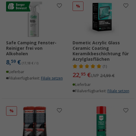
%
Safe Camping Fenster-
Dometic Acrylic Glass
Reiniger frei von
Ceramic Coating
Alkoholen
Keramikbeschichtung für
Acrylglasflächen
8,
€
59
(17,18 € / l)
(1)
Lieferbar
22,
€
95
UVP
24,99 €
Filialverfügbarkeit:
Filiale setzen
Lieferbar
Filialverfügbarkeit:
Filiale setzen
%