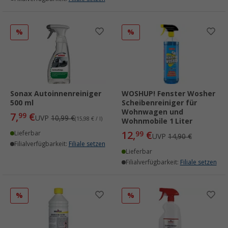
%
%
Sonax Autoinnenreiniger
WOSHUP! Fenster Wosher
500 ml
Scheibenreiniger für
Wohnwagen und
7,
€
99
UVP
10,99 €
(15,98 € / l)
Wohnmobile 1 Liter
12,
€
Lieferbar
99
UVP
14,90 €
Filialverfügbarkeit:
Filiale setzen
Lieferbar
Filialverfügbarkeit:
Filiale setzen
%
%