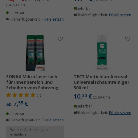
(142,53 € / l)
Lieferbar
Lieferbar
Filialverfügbarkeit:
Filiale setzen
Filialverfügbarkeit:
Filiale setzen
SONAX Mikrofasertuch
TEC7 Multiclean Aerosol
für Innenbereich und
Universalschaumreiniger
Scheiben vom Fahrzeug
500 ml
10,
€
(1)
30
(20,60 € / l)
7,
€
55
ab
Lieferbar
Filialverfügbarkeit:
Filiale setzen
Lieferbar
Filialverfügbarkeit:
Filiale setzen
Weitere Ausführungen
erhältlich