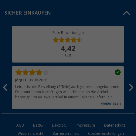
Jobs & Karriere
Click & Collect
SICHER EINKAUFEN
Geschenkgutschein
Rücksendung
Berger Bewusst
Eure Bewertungen
Bestellstatus
Über uns
4,42
Hauptkatalog
Gut
Händler werden
Jörg D.
08.08.2026
Uta
Leider ist die Bestellung (2 Teile) auch getrennt angekommen.
Ich
Ev. könnte man Nachfragen wie schnell man die Artikel
noc
benötigt, um ev. zwei Artikel in einem Paket zu liefern, ein
den
kleiner Beitrag um die Umwelt zu schonen.
weiterlesen
AGB
BattG
ElektroG
Impressum
Datenschutz
Widerrufsrecht
Barrierefreiheit
Cookie-Einstellungen