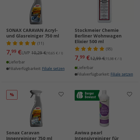
SONAX CARAVAN Acryl-
Stockmeier Chemie
und Glasreiniger 750 ml
Berliner Wohnwagen
Elixier 500 ml
(11)
(95)
7,
€
99
UVP
10,29 €
(10,65 € / l)
7,
€
99
12,99 €
(15,98 € / l)
Lieferbar
Lieferbar
Filialverfügbarkeit:
Filiale setzen
Filialverfügbarkeit:
Filiale setzen
%
Sonax Caravan
Awiwa pearl
Innenreiniger 750 ml
Intensivreiniger für