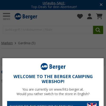
Urlaubs-SALE:
Top-Deals für dein Abenteuer!
Marken
Gardinia
(5)
FILTER ANZEIGEN
GARDINIA
WELCOME TO THE BERGER CAMPING
Sortieren:
WEBSHOP!
You are currently on www.fritz-berger.at.
Would you rather switch to the store in English?