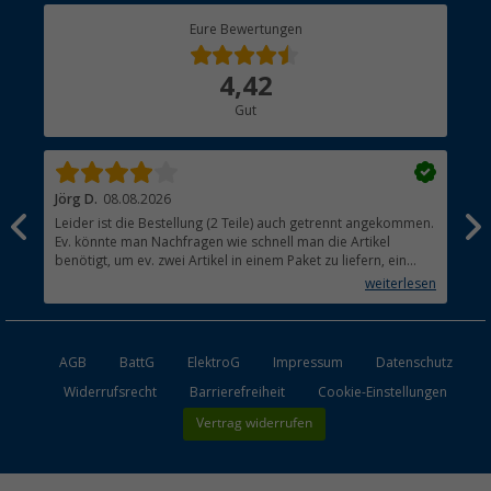
Berger Bewusst
Eure Bewertungen
Bestellstatus
Über uns
4,42
Hauptkatalog
Gut
Händler werden
Jörg D.
08.08.2026
Uta
Leider ist die Bestellung (2 Teile) auch getrennt angekommen.
Ich
Ev. könnte man Nachfragen wie schnell man die Artikel
noc
benötigt, um ev. zwei Artikel in einem Paket zu liefern, ein
den
kleiner Beitrag um die Umwelt zu schonen.
weiterlesen
AGB
BattG
ElektroG
Impressum
Datenschutz
Widerrufsrecht
Barrierefreiheit
Cookie-Einstellungen
Vertrag widerrufen