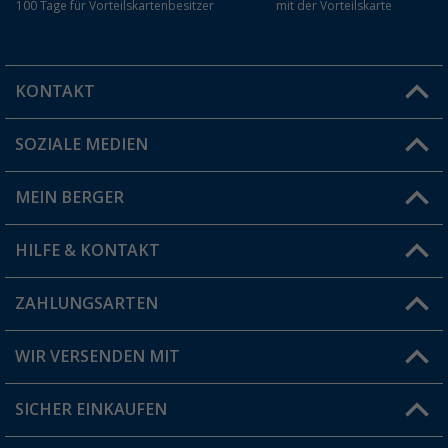
100 Tage für Vorteilskartenbesitzer
mit der Vorteilskarte
KONTAKT
SOZIALE MEDIEN
Du hast eine Frage?
MEIN BERGER
Filiale finden
HILFE & KONTAKT
Vorteilskarte
Blog
ZAHLUNGSARTEN
FAQ & Kontakt
Produkttester
Versandinformationen
WIR VERSENDEN MIT
Jobs & Karriere
Click & Collect
SICHER EINKAUFEN
Geschenkgutschein
Rücksendung