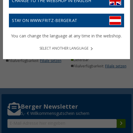
CHANGE TO THE WEBSHOP IN ENGLISH
STAY ON WWW.FRITZ-BERGER.AT
HydraCell TC2D
HydraCell HC1D
Energiezelle zu AquaPro +
Energiezellen für
You can change the language at any time in the webshop.
Shark
AquaTac Taschenlampe 2
Stück
5,
€
99
UVP
24,90 €
SELECT ANOTHER LANGUAGE
10,
€
20
16,99 €
Lieferbar
Lieferbar
Filialverfügbarkeit:
Filiale setzen
Filialverfügbarkeit:
Filiale setzen
Berger Newsletter
5,- € Willkommensgutschein sichern