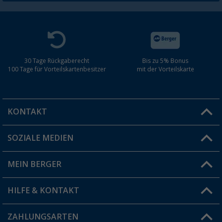
30 Tage Rückgaberecht
Bis zu 5% Bonus
100 Tage für Vorteilskartenbesitzer
mit der Vorteilskarte
KONTAKT
SOZIALE MEDIEN
Du hast eine Frage?
MEIN BERGER
Filiale finden
HILFE & KONTAKT
Vorteilskarte
Blog
ZAHLUNGSARTEN
FAQ & Kontakt