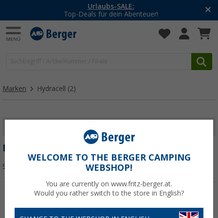
Urlaubs-SALE:
Top-Deals für dein Abenteuer!
Marken
Hydracell
(2)
FILTER ANZEIGEN
HYDRACELL
WELCOME TO THE BERGER CAMPING
Sortieren:
WEBSHOP!
You are currently on www.fritz-berger.at.
Would you rather switch to the store in English?
%
%