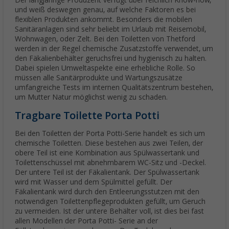
Der langjährige Produzent verfügt über reichlich Know-how,
und weiß deswegen genau, auf welche Faktoren es bei
flexiblen Produkten ankommt. Besonders die mobilen
Sanitäranlagen sind sehr beliebt im Urlaub mit Reisemobil,
Wohnwagen, oder Zelt. Bei den Toiletten von Thetford
werden in der Regel chemische Zusatzstoffe verwendet, um
den Fäkalienbehälter geruchsfrei und hygienisch zu halten.
Dabei spielen Umweltaspekte eine erhebliche Rolle. So
müssen alle Sanitärprodukte und Wartungszusätze
umfangreiche Tests im internen Qualitätszentrum bestehen,
um Mutter Natur möglichst wenig zu schaden.
Tragbare Toilette Porta Potti
Bei den Toiletten der Porta Potti-Serie handelt es sich um
chemische Toiletten. Diese bestehen aus zwei Teilen, der
obere Teil ist eine Kombination aus Spülwassertank und
Toilettenschüssel mit abnehmbarem WC-Sitz und -Deckel.
Der untere Teil ist der Fäkalientank. Der Spülwassertank
wird mit Wasser und dem Spülmittel gefüllt. Der
Fäkalientank wird durch den Entleerungsstutzen mit den
notwendigen Toilettenpflegeprodukten gefüllt, um Geruch
zu vermeiden. Ist der untere Behälter voll, ist dies bei fast
allen Modellen der Porta Potti- Serie an der