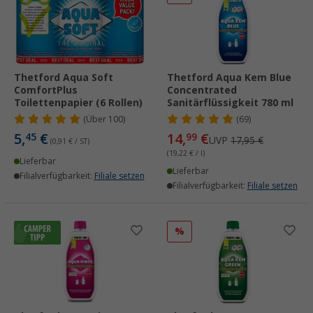
Thetford Aqua Soft
Thetford Aqua Kem Blue
ComfortPlus
Concentrated
Toilettenpapier (6 Rollen)
Sanitärflüssigkeit 780 ml
(
Über
100)
(69)
5,
€
14,
€
45
99
UVP
17,95 €
(0,91 € / ST)
(19,22 € / l)
Lieferbar
Lieferbar
Filialverfügbarkeit:
Filiale setzen
Filialverfügbarkeit:
Filiale setzen
%