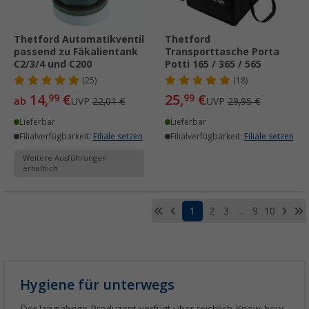
Thetford Automatikventil
Thetford
passend zu Fäkalientank
Transporttasche Porta
C2/3/4 und C200
Potti 165 / 365 / 565
(25)
(18)
14,
€
25,
€
99
99
ab
UVP
22,01 €
UVP
29,95 €
Lieferbar
Lieferbar
Filialverfügbarkeit:
Filiale setzen
Filialverfügbarkeit:
Filiale setzen
Weitere Ausführungen
erhältlich
1
2
3
...
9
10
Hygiene für unterwegs