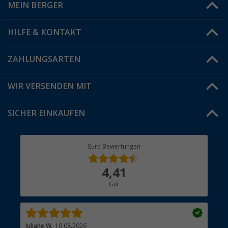
MEIN BERGER
Filiale finden
HILFE & KONTAKT
Vorteilskarte
Blog
ZAHLUNGSARTEN
FAQ & Kontakt
Produkttester
Versandinformationen
WIR VERSENDEN MIT
Jobs & Karriere
Click & Collect
SICHER EINKAUFEN
Geschenkgutschein
Rücksendung
Berger Bewusst
Eure Bewertungen
Bestellstatus
Über uns
4,41
Hauptkatalog
Gut
Händler werden
Juliane W.
10.08.2026
Brit