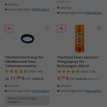
(19,22 € / l)
Lieferbar
Lieferbar
Filialverfügbarkeit:
Filiale setzen
Filialverfügbarkeit:
Filiale setzen
%
%
Thetford Dichtung für
Thetford Seal Lubricant
Fäkalientank bzw.
Pflegespray für
Toilettencassette
Dichtungen 200 ml
(
Über
100)
(
Über
100)
11,
€
4,
€
99
99
ab
UVP
15,84 €
UVP
6,95 €
(24,95 € / l)
Lieferbar
Lieferbar
Filialverfügbarkeit:
Filiale setzen
Filialverfügbarkeit:
Filiale setzen
Weitere Ausführungen
erhältlich