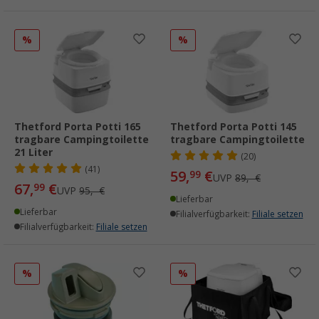
%
%
Thetford Porta Potti 165
Thetford Porta Potti 145
tragbare Campingtoilette
tragbare Campingtoilette
21 Liter
(20)
(41)
59,
€
99
UVP
89,- €
67,
€
99
UVP
95,- €
Lieferbar
Lieferbar
Filialverfügbarkeit:
Filiale setzen
Filialverfügbarkeit:
Filiale setzen
%
%