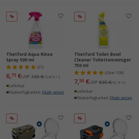
%
%
Thetford Aqua Rinse
Thetford Toilet Bowl
Spray 500 ml
Cleaner Toilettenreiniger
750 ml
(27)
(
Über
100)
6,
€
75
UVP
7,95 €
(13,50 € / l)
7,
€
50
UVP
8,95 €
(10,- € / l)
Lieferbar
Lieferbar
Filialverfügbarkeit:
Filiale setzen
Filialverfügbarkeit:
Filiale setzen
%
%