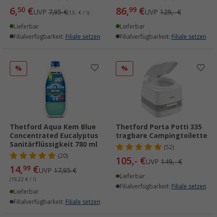
6,
€
86,
€
50
99
UVP
7,95 €
UVP
129,- €
(13,- € / l)
Lieferbar
Lieferbar
Filialverfügbarkeit:
Filiale setzen
Filialverfügbarkeit:
Filiale setzen
%
%
Thetford Aqua Kem Blue
Thetford Porta Potti 335
Concentrated Eucalyptus
tragbare Campingtoilette
Sanitärflüssigkeit 780 ml
(52)
(20)
105,- €
UVP
149,- €
14,
€
99
UVP
17,95 €
Lieferbar
(19,22 € / l)
Filialverfügbarkeit:
Filiale setzen
Lieferbar
Filialverfügbarkeit:
Filiale setzen