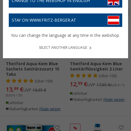
CHANGE TO THE WEBSHOP IN ENGLISH
Seite 1 von 10
STAY ON WWW.FRITZ-BERGER.AT
%
%
You can change the language at any time in the webshop.
SELECT ANOTHER LANGUAGE
Thetford Aqua Kem Blue
Thetford Aqua Kem Blue
Sachets Sanitärzusatz 15
Sanitärflüssigkeit 2 Liter
Tabs
(
Über
100)
(
Über
100)
12,
€
99
UVP
17,95 €
(6,50 € / l)
13,
€
99
UVP
19,95 €
Lieferbar
(0,93 € / ST)
Filialverfügbarkeit:
Filiale setzen
Lieferbar
Filialverfügbarkeit:
Filiale setzen
%