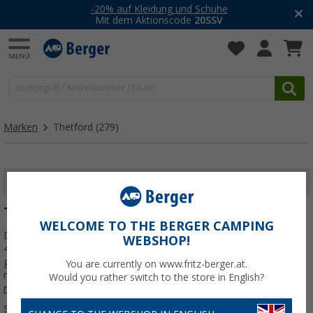
-20% auf Kleidung und Schuhe
Mit dem Aktionscode
20SSV
Marken
Thetford
(279)
FILTER ANZEIGEN
THETFORD
WELCOME TO THE BERGER CAMPING
Das Unternehmen aus den Niederlanden sorgt nun schon seit über
WEBSHOP!
40 Jahren für unkomplizierte Ferien unter den Freunden des
gepflegten Camping-Urlaubs. Thetford ist der Markführer bei
You are currently on www.fritz-berger.at.
mobilen WC-Systemen, Kühlschränken, Küchenausstattungen
Jetzt
Would you rather switch to the store in English?
mehr über unsere Kategorie
Thetford
erfahren...
Sortieren: