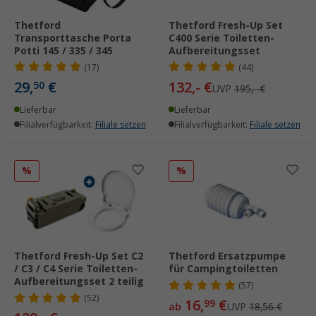
Thetford
Thetford Fresh-Up Set
Transporttasche Porta
C400 Serie Toiletten-
Potti 145 / 335 / 345
Aufbereitungsset
(17)
(44)
29,
€
132,- €
50
UVP
195,- €
Lieferbar
Lieferbar
Filialverfügbarkeit:
Filiale setzen
Filialverfügbarkeit:
Filiale setzen
%
%
Thetford Fresh-Up Set C2
Thetford Ersatzpumpe
/ C3 / C4 Serie Toiletten-
für Campingtoiletten
Aufbereitungsset 2 teilig
(57)
(52)
16,
€
99
ab
UVP
18,56 €