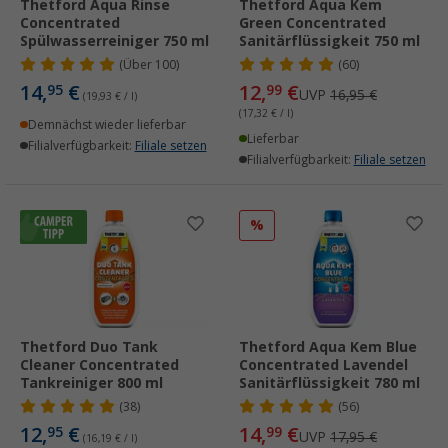
Thetford Aqua Rinse
Thetford Aqua Kem
Concentrated
Green Concentrated
Spülwasserreiniger 750 ml
Sanitärflüssigkeit 750 ml
(
Über
100)
(60)
14,
€
12,
€
95
99
UVP
16,95 €
(19,93 € / l)
(17,32 € / l)
Demnächst wieder lieferbar
Lieferbar
Filialverfügbarkeit:
Filiale setzen
Filialverfügbarkeit:
Filiale setzen
%
Thetford Duo Tank
Thetford Aqua Kem Blue
Cleaner Concentrated
Concentrated Lavendel
Tankreiniger 800 ml
Sanitärflüssigkeit 780 ml
(38)
(56)
12,
€
14,
€
95
99
UVP
17,95 €
(16,19 € / l)