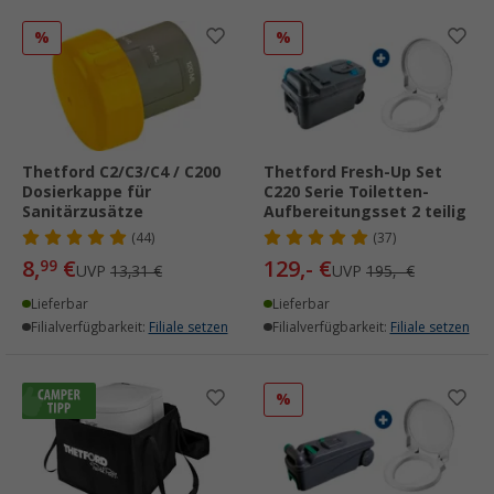
%
%
Thetford C2/C3/C4 / C200
Thetford Fresh-Up Set
Dosierkappe für
C220 Serie Toiletten-
Sanitärzusätze
Aufbereitungsset 2 teilig
(44)
(37)
8,
€
129,- €
99
UVP
13,31 €
UVP
195,- €
Lieferbar
Lieferbar
Filialverfügbarkeit:
Filiale setzen
Filialverfügbarkeit:
Filiale setzen
%