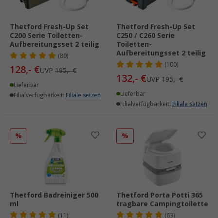
Thetford Fresh-Up Set
Thetford Fresh-Up Set
C200 Serie Toiletten-
C250 / C260 Serie
Aufbereitungsset 2 teilig
Toiletten-
Aufbereitungsset 2 teilig
(89)
(100)
128,- €
UVP
195,- €
132,- €
UVP
195,- €
Lieferbar
Lieferbar
Filialverfügbarkeit:
Filiale setzen
Filialverfügbarkeit:
Filiale setzen
%
%
Thetford Badreiniger 500
Thetford Porta Potti 365
ml
tragbare Campingtoilette
(11)
(63)