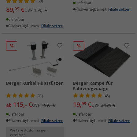
(63)
Lieferbar
89,
€
99
Filialverfügbarkeit:
Filiale setzen
UVP
159,- €
Lieferbar
Filialverfügbarkeit:
Filiale setzen
%
%
Berger Kurbel Hubstützen
Berger Rampe für
Fahrzeugwaage
(31)
(45)
115,- €
19,
€
99
ab
UVP
199,- €
UVP
34,99 €
Lieferbar
Lieferbar
Filialverfügbarkeit:
Filiale setzen
Filialverfügbarkeit:
Filiale setzen
Weitere Ausführungen
erhältlich