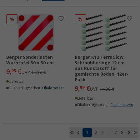
%
%
Berger Sonderlasten
Berger K12 TerraGlow
Warntafel 50 x 50 cm
Schraubheringe 12 cm
aus Kunststoff für
9,
€
99
UVP
14,99 €
gemischte Böden, 12er-
Pack
Lieferbar
9,
€
99
Filialverfügbarkeit:
Filiale setzen
UVP
14,99 €
Lieferbar
Filialverfügbarkeit:
Filiale setzen
1
2
3
...
7
8