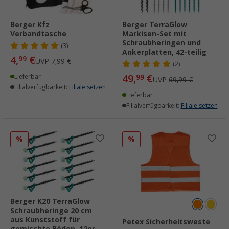
Berger Kfz
Berger TerraGlow
Verbandtasche
Markisen-Set mit
Schraubheringen und
(3)
Ankerplatten, 42-teilig
4,
€
99
UVP
7,99 €
(2)
49,
€
Lieferbar
99
UVP
69,99 €
Filialverfügbarkeit:
Filiale setzen
Lieferbar
Filialverfügbarkeit:
Filiale setzen
%
%
Berger K20 TerraGlow
Schraubheringe 20 cm
aus Kunststoff für
Petex Sicherheitsweste
gemischte Böden, 12er-