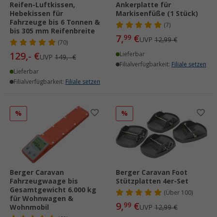
Reifen-Luftkissen,
Ankerplatte für
Hebekissen für
Markisenfüße (1 Stück)
Fahrzeuge bis 6 Tonnen &
(7)
bis 305 mm Reifenbreite
7,
€
99
UVP
12,99 €
(70)
129,- €
Lieferbar
UVP
149,- €
Filialverfügbarkeit:
Filiale setzen
Lieferbar
Filialverfügbarkeit:
Filiale setzen
%
%
Berger Caravan
Berger Caravan Foot
Fahrzeugwaage bis
Stützplatten 4er-Set
Gesamtgewicht 6.000 kg
(
Über
100)
für Wohnwagen &
9,
€
99
Wohnmobil
UVP
12,99 €