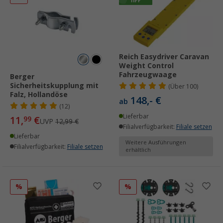
Reich Easydriver Caravan
Weight Control
Fahrzeugwaage
Berger
Sicherheitskupplung mit
(
Über
100)
Falz, Hollandöse
148,- €
ab
(12)
Lieferbar
11,
€
99
UVP
12,99 €
Filialverfügbarkeit:
Filiale setzen
Lieferbar
Weitere Ausführungen
Filialverfügbarkeit:
Filiale setzen
erhältlich
%
%