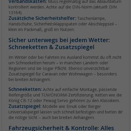
Verbandskasten:
Muss regelmäßig auf das Ablaufdatum
kontrolliert werden. Achte auf die DIN-Norm (aktuell: DIN
13164).
Zusätzliche Sicherheitshelfer:
Taschenlampe,
Handschuhe, Sicherheitsklappspaten oder Abschleppseil –
klein im Packmaß, groß im Nutzen.
Sicher unterwegs bei jedem Wetter:
Schneeketten & Zusatzspiegel
Im Winter oder bei Fahrten ins Ausland kommst du oft nicht
um Schneeketten herum – in manchen Ländern oder
Regionen sind sie sogar Pflicht. Ebenso unverzichtbar:
Zusatzspiegel für Caravan oder Wohnwagen – besonders
bei breiten Anhängern.
Schneeketten:
Achte auf einfache Montage, passende
Reifengröße und TÜV/ÖNORM-Zertifizierung. Ketten wie die
König CB-12 oder Pewag Servo gehören zu den Klassikern.
Zusatzspiegel:
Modelle wie Emuk oder Berger
Universalspiegel lassen sich schnell befestigen und bieten dir
die nötige Sicht – auch bei breiten Anhängern.
Fahrzeugsicherheit & Kontrolle: Alles