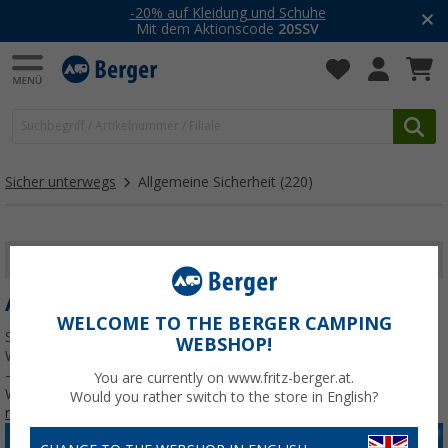
-20% auf Kleidung und Schuhe
Mit dem Aktionscode
20SSV
Sicher unterwegs
Allgemeine Sicherheit
(220)
FILTER ANZEIGEN
ALLGEMEINE SICHERHEIT
WELCOME TO THE BERGER CAMPING
Sicher unterwegs mit dem richtigen Zubehör: Hier findest du
WEBSHOP!
Warnwesten, Warndreiecke, Schneeketten, Zusatzspiegel und mehr
– alles, was du für sicheres Reisen im Auto, Camper oder
You are currently on www.fritz-berger.at.
Wohnwagen brauchst. Pflichtausstattung, Kontrolle & Schutz
Jetzt
Would you rather switch to the store in English?
mehr über unsere Kategorie
Allgemeine Sicherheit
erfahren...