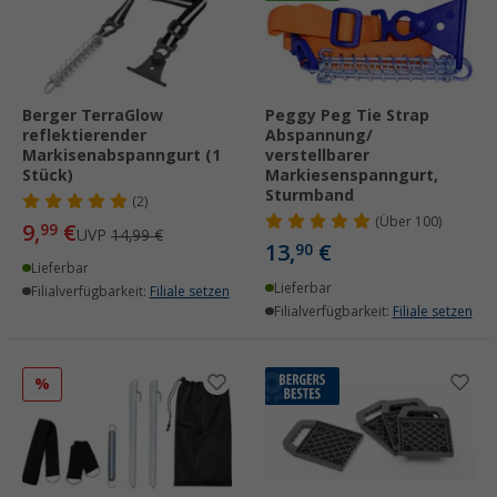
Berger TerraGlow
Peggy Peg Tie Strap
reflektierender
Abspannung/
Markisenabspanngurt (1
verstellbarer
Stück)
Markiesenspanngurt,
Sturmband
(2)
(
Über
100)
9,
€
99
UVP
14,99 €
13,
€
90
Lieferbar
Lieferbar
Filialverfügbarkeit:
Filiale setzen
Filialverfügbarkeit:
Filiale setzen
%