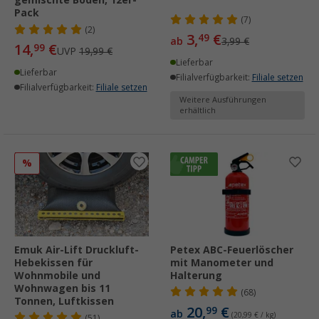
Pack
(7)
(2)
3,
€
49
ab
3,99 €
14,
€
99
UVP
19,99 €
Lieferbar
Lieferbar
Filialverfügbarkeit:
Filiale setzen
Filialverfügbarkeit:
Filiale setzen
Weitere Ausführungen
erhältlich
%
Emuk Air-Lift Druckluft-
Petex ABC-Feuerlöscher
Hebekissen für
mit Manometer und
Wohnmobile und
Halterung
Wohnwagen bis 11
(68)
Tonnen, Luftkissen
20,
€
99
ab
(20,99 € / kg)
(51)