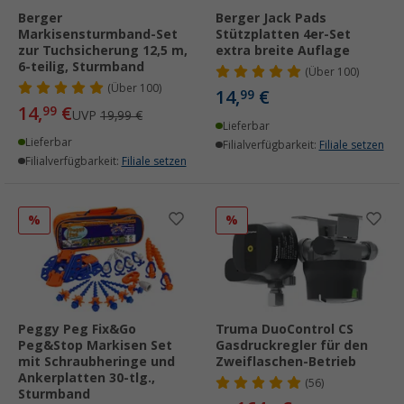
Berger
Berger Jack Pads
Markisensturmband-Set
Stützplatten 4er-Set
zur Tuchsicherung 12,5 m,
extra breite Auflage
6-teilig, Sturmband
(
Über
100)
(
Über
100)
14,
€
99
14,
€
99
UVP
19,99 €
Lieferbar
Lieferbar
Filialverfügbarkeit:
Filiale setzen
Filialverfügbarkeit:
Filiale setzen
%
%
Peggy Peg Fix&Go
Truma DuoControl CS
Peg&Stop Markisen Set
Gasdruckregler für den
mit Schraubheringe und
Zweiflaschen-Betrieb
Ankerplatten 30-tlg.,
(56)
Sturmband