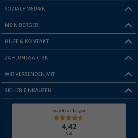
SOZIALE MEDIEN
Du hast eine Frage?
MEIN BERGER
Filiale finden
HILFE & KONTAKT
Vorteilskarte
Blog
ZAHLUNGSARTEN
FAQ & Kontakt
Produkttester
Versandinformationen
WIR VERSENDEN MIT
Jobs & Karriere
Click & Collect
SICHER EINKAUFEN
Geschenkgutschein
Rücksendung
Berger Bewusst
Eure Bewertungen
Bestellstatus
Über uns
4,42
Hauptkatalog
Gut
Händler werden