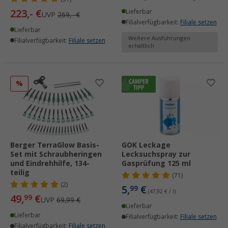
223,- €
Lieferbar
UVP
269,- €
Filialverfügbarkeit:
Filiale setzen
Lieferbar
Weitere Ausführungen
Filialverfügbarkeit:
Filiale setzen
erhältlich
%
Berger TerraGlow Basis-
GOK Leckage
Set mit Schraubheringen
Lecksuchspray zur
und Eindrehhilfe, 134-
Gasprüfung 125 ml
teilig
(71)
(2)
5,
€
99
(47,92 € / l)
49,
€
99
UVP
69,99 €
Lieferbar
Lieferbar
Filialverfügbarkeit:
Filiale setzen
Filialverfügbarkeit:
Filiale setzen