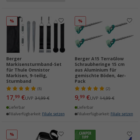
%
%
Berger
Berger A15 TerraGlow
Markisensturmband-Set
Schraubheringe 15 cm
für Thule Omnistor
aus Aluminium für
Markisen, 9-teilig,
gemischte Böden, 4er-
Sturmband
Pack
(8)
(2)
17,
€
9,
€
99
99
UVP
34,99 €
UVP
14,99 €
Lieferbar
Lieferbar
Filialverfügbarkeit:
Filiale setzen
Filialverfügbarkeit:
Filiale setzen
%