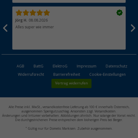
Jörg H.
08.08.2026
Kla
Alles super wie immer
Ein
und
Lei
Max
unk
AGB
BattG
ElektroG
Impressum
Datenschutz
Widerrufsrecht
Barrierefreiheit
Cookie-Einstellungen
Vertrag widerrufen
Alle Preise inkl. MwSt., versandkostenfreie Lieferung ab 100 € innerhalb Österreich,
ausgenommen Sperrgutzuschlag. Ansonsten zzgl. Versandkosten.
Änderungen und Irrtümer vorbehalten. Abbildungen ähnlich. Nur solange der Vorrat reicht.
Die durchgestrichenen Preise entsprechen dem bisherigen Preis bei Berger.
*
Gültig nur für Dometic Markisen. Zubehör ausgenommen.