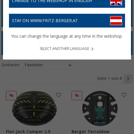
CHANGE TO THE WEBSHOP IN ENGLISH
STAY ON WWW.FRITZ-BERGER.AT
You can change the language at any time in the webshop.
Sicher gegen Einbruch
Sicher vor Diebstahl
Allgemeine Sicherheit
SELECT ANOTHER LANGUAGE
Sortieren:
Seite 1 von 8
%
%
Flat-Jack Camper 2.0
Berger TerraGlow