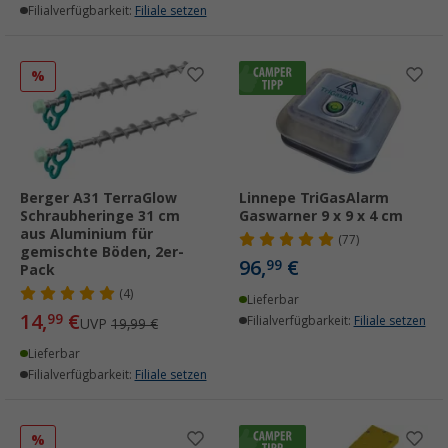
Filialverfügbarkeit:
Filiale setzen
%
Berger A31 TerraGlow
Linnepe TriGasAlarm
Schraubheringe 31 cm
Gaswarner 9 x 9 x 4 cm
aus Aluminium für
(77)
gemischte Böden, 2er-
96,
€
99
Pack
(4)
Lieferbar
14,
€
99
Filialverfügbarkeit:
Filiale setzen
UVP
19,99 €
Lieferbar
Filialverfügbarkeit:
Filiale setzen
%