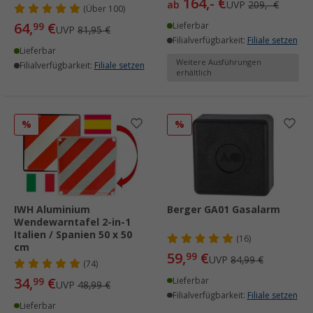
164,- €
ab
UVP
209,- €
(
Über
100)
64,
€
99
Lieferbar
UVP
81,95 €
Filialverfügbarkeit:
Filiale setzen
Lieferbar
Weitere Ausführungen
Filialverfügbarkeit:
Filiale setzen
erhältlich
%
%
IWH Aluminium
Berger GA01 Gasalarm
Wendewarntafel 2-in-1
Italien / Spanien 50 x 50
(16)
cm
59,
€
99
UVP
84,99 €
(74)
34,
€
99
Lieferbar
UVP
48,99 €
Filialverfügbarkeit:
Filiale setzen
Lieferbar