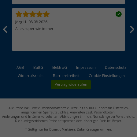
Händler werden
Jörg H.
08.08.2026
Kla
Alles super wie immer
Ein
und
Lei
Max
unk
AGB
BattG
ElektroG
Impressum
Datenschutz
Widerrufsrecht
Barrierefreiheit
Cookie-Einstellungen
Vertrag widerrufen
Alle Preise inkl. MwSt., versandkostenfreie Lieferung ab 100 € innerhalb Österreich,
ausgenommen Sperrgutzuschlag. Ansonsten zzgl. Versandkosten.
Änderungen und Irrtümer vorbehalten. Abbildungen ähnlich. Nur solange der Vorrat reicht.
Die durchgestrichenen Preise entsprechen dem bisherigen Preis bei Berger.
*
Gültig nur für Dometic Markisen. Zubehör ausgenommen.