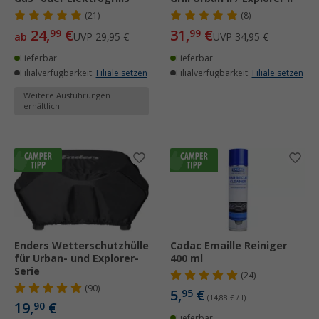
(21)
(8)
24,
€
31,
€
99
99
ab
UVP
29,95 €
UVP
34,95 €
Lieferbar
Lieferbar
Filialverfügbarkeit:
Filiale setzen
Filialverfügbarkeit:
Filiale setzen
Weitere Ausführungen
erhältlich
Enders Wetterschutzhülle
Cadac Emaille Reiniger
für Urban- und Explorer-
400 ml
Serie
(24)
(90)
5,
€
95
(14,88 € / l)
19,
€
90
Lieferbar