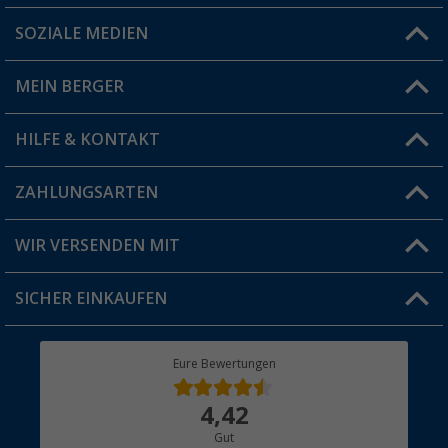
SOZIALE MEDIEN
Du hast eine Frage?
MEIN BERGER
Filiale finden
HILFE & KONTAKT
Vorteilskarte
Blog
ZAHLUNGSARTEN
FAQ & Kontakt
Produkttester
Versandinformationen
WIR VERSENDEN MIT
Jobs & Karriere
Click & Collect
SICHER EINKAUFEN
Geschenkgutschein
Rücksendung
Berger Bewusst
Eure Bewertungen
Bestellstatus
Über uns
4,42
Hauptkatalog
Gut