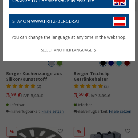
CHANGE TO THE WEBSHOP IN ENGLISH
Seite 1 von 13
STAY ON WWW.FRITZ-BERGER.AT
%
%
You can change the language at any time in the webshop.
SELECT ANOTHER LANGUAGE
Berger Küchenzange aus
Berger Tischclip
Silikon/Kunststoff
Getränkehalter
(2)
(2)
3,
€
3,
€
99
50
UVP
5,99 €
UVP
3,99 €
Lieferbar
Lieferbar
Filialverfügbarkeit:
Filiale setzen
Filialverfügbarkeit:
Filiale setzen
%
%