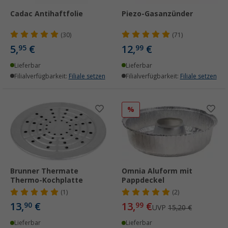
Cadac Antihaftfolie
Piezo-Gasanzünder
(30)
(71)
5,
€
12,
€
95
99
Lieferbar
Lieferbar
Filialverfügbarkeit:
Filiale setzen
Filialverfügbarkeit:
Filiale setzen
%
Brunner Thermate
Omnia Aluform mit
Thermo-Kochplatte
Pappdeckel
(1)
(2)
13,
€
13,
€
90
99
UVP
15,20 €
Lieferbar
Lieferbar