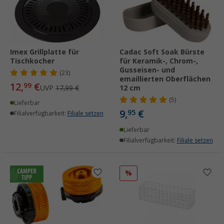
Imex Grillplatte für
Cadac Soft Soak Bürste
Tischkocher
für Keramik-, Chrom-,
Gusseisen- und
(23)
emaillierten Oberflächen
12,
€
99
UVP
17,99 €
12 cm
(5)
Lieferbar
9,
€
95
Filialverfügbarkeit:
Filiale setzen
Lieferbar
Filialverfügbarkeit:
Filiale setzen
%