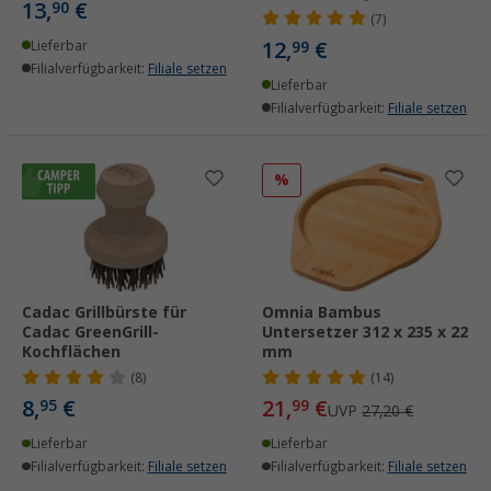
13,
€
90
(7)
12,
€
Lieferbar
99
Filialverfügbarkeit:
Filiale setzen
Lieferbar
Filialverfügbarkeit:
Filiale setzen
%
Cadac Grillbürste für
Omnia Bambus
Cadac GreenGrill-
Untersetzer 312 x 235 x 22
Kochflächen
mm
(8)
(14)
8,
€
21,
€
95
99
UVP
27,20 €
Lieferbar
Lieferbar
Filialverfügbarkeit:
Filiale setzen
Filialverfügbarkeit:
Filiale setzen