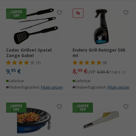
%
Cadac Grillset Spatel
Enders Grill Reiniger 500
Zange Gabel
ml
(1)
(6)
9,
€
8,
€
95
99
UVP
9,99 €
(17,98 € / l)
Lieferbar
Lieferbar
Filialverfügbarkeit:
Filiale setzen
Filialverfügbarkeit:
Filiale setzen