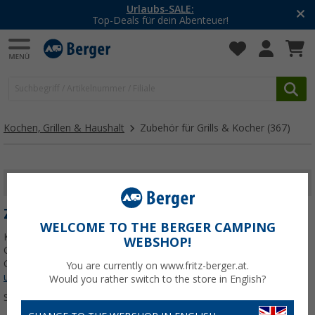
-20% auf Kleidung und Schuhe
Mit dem Aktionscode
20SSV
Kochen, Grillen & Haushalt
Zubehör für Grills & Kocher
(367)
FILTER ANZEIGEN
ZUBEHÖR FÜR GRILLS & KOCHER
WELCOME TO THE BERGER CAMPING
Klick dich durch unser Zubehör für Grills & Kocher. Hier gibt's
WEBSHOP!
Gaskartuschen, Stech- und Schraubkartuschen, Grillreiniger,
Grillabdeckhauben, Grillzubehör und vieles mehr.
Jetzt mehr über
You are currently on www.fritz-berger.at.
unsere Kategorie
Zubehör für Grills & Kocher
erfahren...
Would you rather switch to the store in English?
Sortieren: