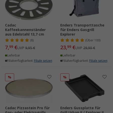
Cadac
Enders Transporttasche
Kaffeekannenständer
für Enders Gasgrill
aus Edelstahl 13,7 cm
Explorer
(8)
(
Über
100)
7,
€
23,
€
99
99
UVP
9,95 €
UVP
29,90 €
Lieferbar
Lieferbar
Filialverfügbarkeit:
Filiale setzen
Filialverfügbarkeit:
Filiale setzen
%
%
Cadac Pizzastein Pro für
Enders Gussplatte für
Gas- oder Elektrogrills
Grill Urban II / Explorer II