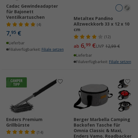
Cadac Gewindeadapter
für Bajonett
Ventilkartuschen
Metaltex Pandino
Allzweckkorb 33 x 12 x 10
(4)
cm
7,
€
95
(12)
Lieferbar
6,
€
99
ab
UVP
12,99 €
Filialverfügbarkeit:
Filiale setzen
Lieferbar
Filialverfügbarkeit:
Filiale setzen
Enders Premium
Berger Marbella Camping
Grillbürste
Backofen Tasche für
Omnia Classic & Maxi,
(14)
Enders Vamo, Roadbacker