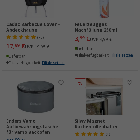
Cadac Barbecue Cover –
Feuerzeuggas
Abdeckhaube
Nachfüllung 250ml
3,
€
(75)
99
UVP
4,99 €
17,
€
99
UVP
19,95 €
Lieferbar
Filialverfügbarkeit:
Filiale setzen
Lieferbar
Filialverfügbarkeit:
Filiale setzen
%
Enders Vamo
Silwy Magnet
Aufbewahrungstasche
Küchenrollenhalter
für Vamo Backofen
(1)