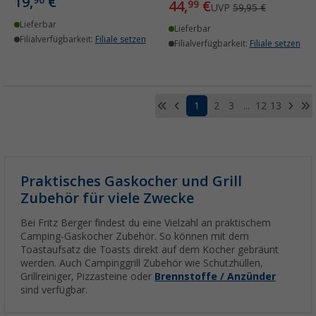
19,
€
90
44,
€
99
UVP
59,95 €
Lieferbar
Lieferbar
Filialverfügbarkeit:
Filiale setzen
Filialverfügbarkeit:
Filiale setzen
1
2
3
...
12
13
Praktisches Gaskocher und Grill
Zubehör für viele Zwecke
Bei Fritz Berger findest du eine Vielzahl an praktischem
Camping-Gaskocher Zubehör. So können mit dem
Toastaufsatz die Toasts direkt auf dem Kocher gebräunt
werden. Auch Campinggrill Zubehör wie Schutzhüllen,
Grillreiniger, Pizzasteine oder
Brennstoffe / Anzünder
sind verfügbar.